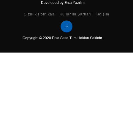
Developed by Ersa Yazılım
Taksit
Taksit Tutarı
Toplam Tutar
Gizlilik Politikası
Kullanım Şartları
İletişim
Tek Çekim
0,00 ₺
0,00 ₺
Copyright © 2020 Ersa Saat. Tüm Hakları Saklıdır.
2
0,00 ₺
0,00 ₺
3
0,00 ₺
0,00 ₺
4
0,00 ₺
0,00 ₺
5
0,00 ₺
0,00 ₺
6
0,00 ₺
0,00 ₺
7
0,00 ₺
0,00 ₺
8
0,00 ₺
0,00 ₺
9
0,00 ₺
0,00 ₺