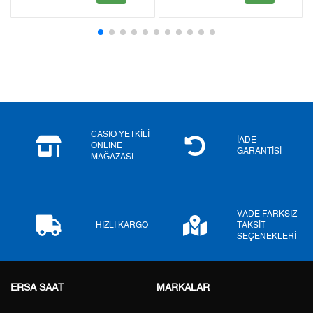
2
0,00 ₺
0,00 ₺
3
0,00 ₺
0,00 ₺
4
0,00 ₺
0,00 ₺
5
0,00 ₺
0,00 ₺
6
0,00 ₺
0,00 ₺
CASIO YETKİLİ
İADE
ONLINE
GARANTİSİ
MAĞAZASI
7
0,00 ₺
0,00 ₺
8
0,00 ₺
0,00 ₺
VADE FARKSIZ
9
0,00 ₺
0,00 ₺
HIZLI KARGO
TAKSİT
SEÇENEKLERİ
ERSA SAAT
MARKALAR
Taksit
Taksit Tutarı
Toplam Tutar