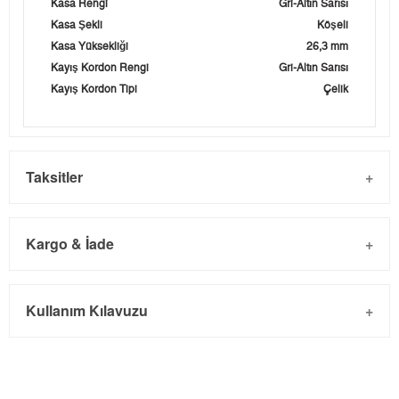
Kasa Rengi
Gri-Altın Sarısı
Kasa Şekli
Köşeli
Kasa Yüksekliği
26,3 mm
Kayış Kordon Rengi
Gri-Altın Sarısı
Kayış Kordon Tipi
Çelik
Taksitler
Kargo & İade
Kargo ve Sipariş
Taksit
Taksit Tutarı
Toplam Tutar
Kullanım Kılavuzu
- Sipariş gönderimi 3 iş günü içinde yapılmaktadır. Resmi
Tek Çekim
0,00 ₺
0,00 ₺
bayram tatillerinde verilen siparişler tatil bitiminde kargoya
2
0,00 ₺
0,00 ₺
verilir.