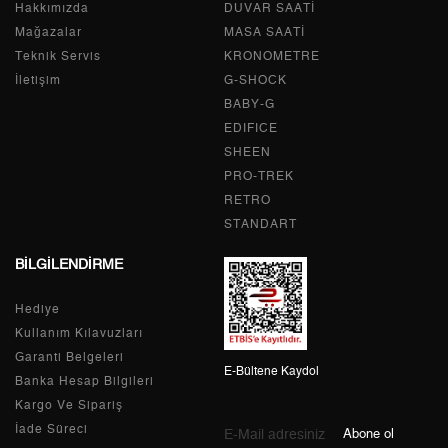
Hakkımızda
Tek Çekim
0,00 ₺
DUVAR SAATİ
0,00 ₺
Mağazalar
MASA SAATİ
2
0,00 ₺
0,00 ₺
Teknik Servis
KRONOMETRE
İletişim
G-SHOCK
3
0,00 ₺
0,00 ₺
BABY-G
EDIFICE
4
0,00 ₺
0,00 ₺
SHEEN
PRO-TREK
5
0,00 ₺
0,00 ₺
RETRO
6
0,00 ₺
0,00 ₺
STANDART
BİLGİLENDİRME
7
0,00 ₺
0,00 ₺
Hediye
8
0,00 ₺
0,00 ₺
Kullanım Kılavuzları
9
0,00 ₺
0,00 ₺
Garanti Belgeleri
E-Bültene Kaydol
Banka Hesap Bilgileri
Kargo Ve Sipariş
İade Süreci
Abone ol