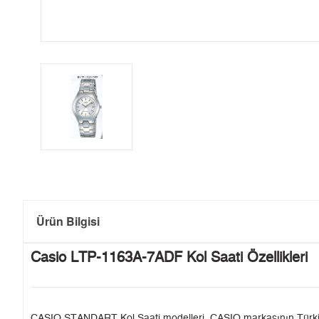
Ürün Bilgisi
Casio LTP-1163A-7ADF Kol Saati Özellikleri
CASIO STANDART Kol Saati modelleri, CASIO markasının Türkiye'de