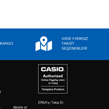
5
0,00 ₺
0,00 ₺
6
0,00 ₺
0,00 ₺
7
0,00 ₺
0,00 ₺
8
0,00 ₺
0,00 ₺
VADE FARKSIZ
I KARGO
TAKSİT
9
0,00 ₺
0,00 ₺
SEÇENEKLERİ
Taksit
Taksit Tutarı
Toplam Tutar
Tek Çekim
0,00 ₺
0,00 ₺
l
2
0,00 ₺
0,00 ₺
3
0,00 ₺
ERSA’yı Takip Et
0,00 ₺
Abone ol