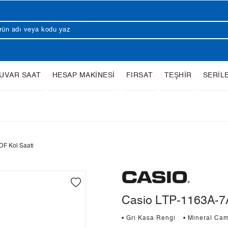
UVAR SAAT
HESAP MAKİNESİ
FIRSAT
TEŞHİR
SERİL
F Kol Saati
Casio LTP-1163A-7A
• Gri Kasa Rengi
• Mineral Ca