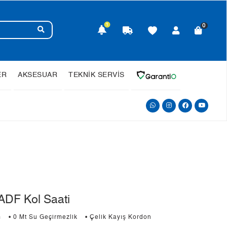
1
0
ER
AKSESUAR
TEKNİK SERVİS
DF Kol Saati
m
• 0 Mt Su Geçirmezlik
• Çelik Kayış Kordon