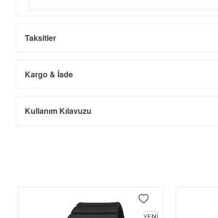
Taksitler
Kargo & İade
Kargo ve Sipariş
Taksit
Taksit Tutarı
Toplam Tutar
Kullanım Kılavuzu
Tek Çekim
0,00 ₺
0,00 ₺
- Sipariş gönderimi 3 iş günü içinde yapılmaktadır. Resmi bayram ta
- İnternet mağazamızdan yapacağınız tüm alışverişlerde Türkiye'ni
2
0,00 ₺
0,00 ₺
İade
3
0,00 ₺
0,00 ₺
- Kargonuz elinize ulaştığı tarihten itibaren 14 gün içerisinde iade
4
0,00 ₺
0,00 ₺
5
0,00 ₺
0,00 ₺