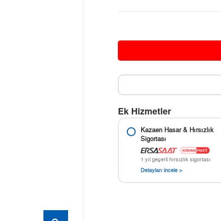
Ek Hizmetler
Kazaen Hasar & Hırsızlık
Sigortası
1 yıl geçerli hırsızlık sigortası
Detayları incele >