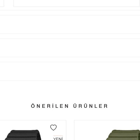
Taksit
Taksit Tutarı
Toplam Tutar
Tek Çekim
0,00 ₺
0,00 ₺
tillerinde verilen siparişler tatil bitiminde kargoya verilir.
n her yerine 2.500₺ ve üzeri alışverişlerde Yurtiçi Kargo ile ücretsiz g
2
0,00 ₺
0,00 ₺
ÖNERİLEN ÜRÜNLER
3
0,00 ₺
0,00 ₺
 edebilirsiniz.
4
0,00 ₺
0,00 ₺
5
0,00 ₺
0,00 ₺