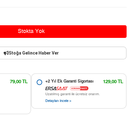
Stokta Yok
Stoğa Gelince Haber Ver
79,00 TL
+2 Yıl Ek Garanti Sigortası
129,00 TL
Uzatılmış garanti ile ücretsiz onarım.
Detayları incele >