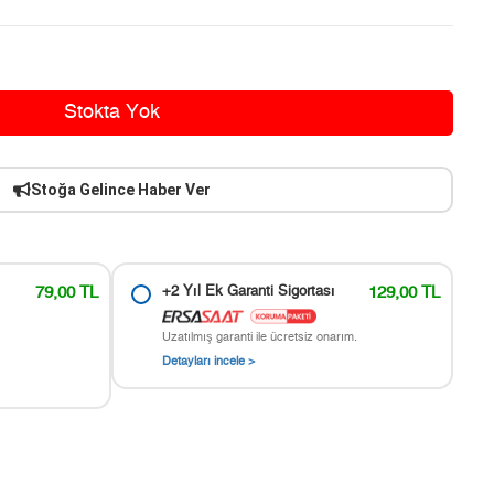
Stokta Yok
Stoğa Gelince Haber Ver
79,00 TL
+2 Yıl Ek Garanti Sigortası
129,00 TL
Uzatılmış garanti ile ücretsiz onarım.
Detayları incele >