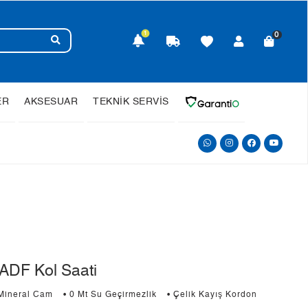
1
0
ER
AKSESUAR
TEKNİK SERVİS
ADF Kol Saati
 Mineral Cam
• 0 Mt Su Geçirmezlik
• Çelik Kayış Kordon