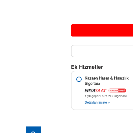
Ek Hizmetler
Kazaen Hasar & Hırsızlık
Sigortası
1 yıl geçerli hırsızlık sigortası
Detayları incele >