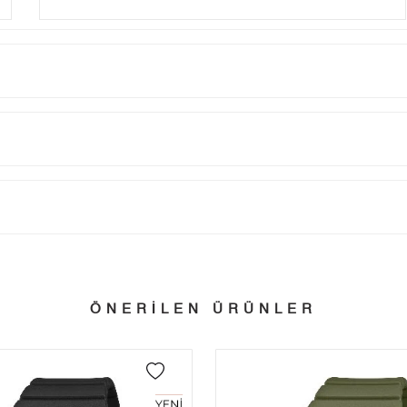
Taksit
Taksit Tutarı
Toplam Tutar
Tek Çekim
0,00 ₺
0,00 ₺
tillerinde verilen siparişler tatil bitiminde kargoya verilir.
n her yerine 2.500₺ ve üzeri alışverişlerde Yurtiçi Kargo ile ücretsiz g
2
0,00 ₺
0,00 ₺
ÖNERİLEN ÜRÜNLER
3
0,00 ₺
0,00 ₺
 edebilirsiniz.
4
0,00 ₺
0,00 ₺
5
0,00 ₺
0,00 ₺