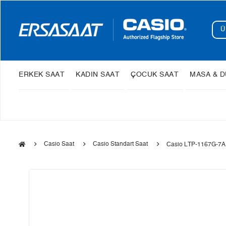
ERKEK SAAT
KADIN SAAT
ÇOCUK SAAT
MASA & D
Casio Saat
Casio Standart Saat
Casio LTP-1167G-7AD