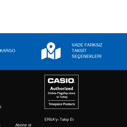
5
0,00 ₺
0,00 ₺
6
0,00 ₺
0,00 ₺
7
0,00 ₺
0,00 ₺
8
0,00 ₺
0,00 ₺
VADE FARKSIZ
I KARGO
TAKSİT
9
0,00 ₺
0,00 ₺
SEÇENEKLERİ
Taksit
Taksit Tutarı
Toplam Tutar
Tek Çekim
0,00 ₺
0,00 ₺
l
2
0,00 ₺
0,00 ₺
3
0,00 ₺
ERSA’yı Takip Et
0,00 ₺
Abone ol