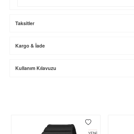
Taksitler
Kargo & İade
Kargo ve Sipariş
Taksit
Taksit Tutarı
Toplam Tutar
Kullanım Kılavuzu
Tek Çekim
0,00 ₺
0,00 ₺
- Sipariş gönderimi 3 iş günü içinde yapılmaktadır. Resmi bayram ta
- İnternet mağazamızdan yapacağınız tüm alışverişlerde Türkiye'ni
2
0,00 ₺
0,00 ₺
İade
3
0,00 ₺
0,00 ₺
- Kargonuz elinize ulaştığı tarihten itibaren 14 gün içerisinde iade
4
0,00 ₺
0,00 ₺
5
0,00 ₺
0,00 ₺