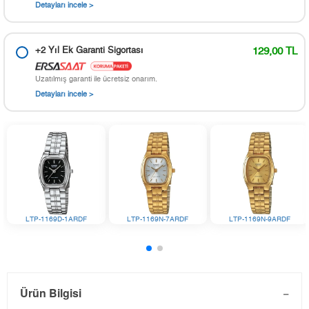
Detayları incele >
+2 Yıl Ek Garanti Sigortası
129,00 TL
Uzatılmış garanti ile ücretsiz onarım.
Detayları incele >
LTP-1169D-1ARDF
LTP-1169N-7ARDF
LTP-1169N-9ARDF
Ürün Bilgisi