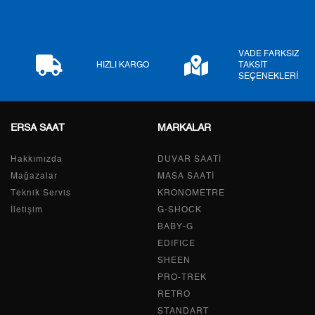
8
0,00 ₺
0,00 ₺
VADE FARKSIZ
9
0,00 ₺
0,00 ₺
HIZLI KARGO
TAKSİT
SEÇENEKLERİ
ERSA SAAT
MARKALAR
Taksit
Taksit Tutarı
Toplam Tutar
Hakkımızda
Tek Çekim
0,00 ₺
DUVAR SAATİ
0,00 ₺
Mağazalar
MASA SAATİ
2
0,00 ₺
0,00 ₺
Teknik Servis
KRONOMETRE
İletişim
G-SHOCK
3
0,00 ₺
0,00 ₺
BABY-G
EDIFICE
4
0,00 ₺
0,00 ₺
SHEEN
PRO-TREK
5
0,00 ₺
0,00 ₺
RETRO
6
0,00 ₺
0,00 ₺
STANDART