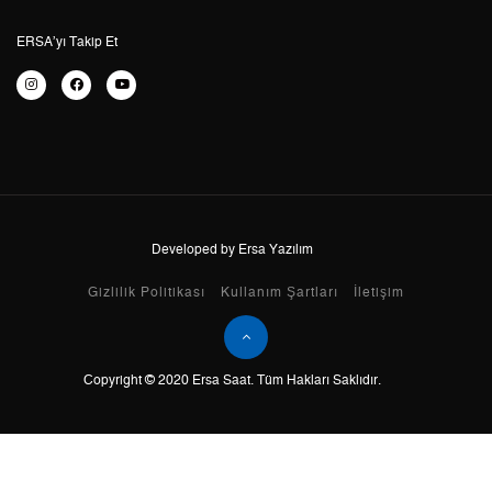
6
0,00 ₺
0,00 ₺
ERSA’yı Takip Et
7
0,00 ₺
0,00 ₺
8
0,00 ₺
0,00 ₺
9
0,00 ₺
0,00 ₺
Developed by Ersa Yazılım
Taksit
Taksit Tutarı
Toplam Tutar
Gizlilik Politikası
Kullanım Şartları
İletişim
Tek Çekim
0,00 ₺
0,00 ₺
Copyright © 2020 Ersa Saat. Tüm Hakları Saklıdır.
2
0,00 ₺
0,00 ₺
3
0,00 ₺
0,00 ₺
4
0,00 ₺
0,00 ₺