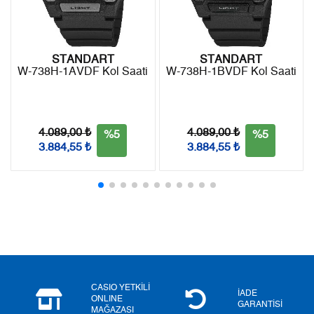
9
0,00 ₺
0,00 ₺
STANDART
STANDART
W-738H-1AVDF Kol Saati
W-738H-1BVDF Kol Saati
Taksit
Taksit Tutarı
Toplam Tutar
Tek Çekim
0,00 ₺
0,00 ₺
4.089,00 ₺
4.089,00 ₺
%5
%5
3.884,55 ₺
3.884,55 ₺
2
0,00 ₺
0,00 ₺
3
0,00 ₺
0,00 ₺
4
0,00 ₺
0,00 ₺
5
0,00 ₺
0,00 ₺
6
0,00 ₺
0,00 ₺
CASIO YETKİLİ
İADE
ONLINE
GARANTİSİ
MAĞAZASI
7
0,00 ₺
0,00 ₺