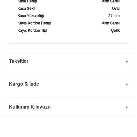
Kasa Rengi
Altın Sarısı
Kasa Şekli
Oval
Kasa Yüksekliği
27 mm
Kayış Kordon Rengi
Altın Sarısı
Kayış Kordon Tipi
Çelik
Taksitler
Kargo & İade
Kargo ve Sipariş
Taksit
Taksit Tutarı
Toplam Tutar
Kullanım Kılavuzu
- Sipariş gönderimi 3 iş günü içinde yapılmaktadır. Resmi
Tek Çekim
0,00 ₺
0,00 ₺
bayram tatillerinde verilen siparişler tatil bitiminde kargoya
2
0,00 ₺
0,00 ₺
verilir.