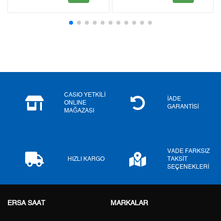
2
0,00 ₺
0,00 ₺
3
0,00 ₺
0,00 ₺
4
0,00 ₺
0,00 ₺
5
0,00 ₺
0,00 ₺
6
0,00 ₺
0,00 ₺
CASIO YETKİLİ
İADE
ONLINE
GARANTİSİ
MAĞAZASI
7
0,00 ₺
0,00 ₺
8
0,00 ₺
0,00 ₺
VADE FARKSIZ
9
0,00 ₺
0,00 ₺
HIZLI KARGO
TAKSİT
SEÇENEKLERİ
ERSA SAAT
MARKALAR
Taksit
Taksit Tutarı
Toplam Tutar