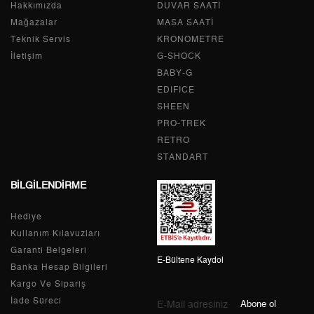
Hakkımızda
Tek Çekim
0,00 ₺
DUVAR SAATİ
0,00 ₺
Mağazalar
MASA SAATİ
2
0,00 ₺
0,00 ₺
Teknik Servis
KRONOMETRE
İletişim
G-SHOCK
3
0,00 ₺
0,00 ₺
BABY-G
EDIFICE
4
0,00 ₺
0,00 ₺
SHEEN
PRO-TREK
5
0,00 ₺
0,00 ₺
RETRO
6
0,00 ₺
0,00 ₺
STANDART
BİLGİLENDİRME
7
0,00 ₺
0,00 ₺
Hediye
8
0,00 ₺
0,00 ₺
Kullanım Kılavuzları
9
0,00 ₺
0,00 ₺
Garanti Belgeleri
E-Bültene Kaydol
Banka Hesap Bilgileri
Kargo Ve Sipariş
İade Süreci
Abone ol