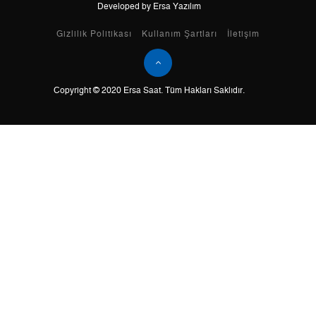
Developed by Ersa Yazılım
Taksit
Taksit Tutarı
Toplam Tutar
Gizlilik Politikası
Kullanım Şartları
İletişim
Tek Çekim
0,00 ₺
0,00 ₺
Copyright © 2020 Ersa Saat. Tüm Hakları Saklıdır.
2
0,00 ₺
0,00 ₺
3
0,00 ₺
0,00 ₺
4
0,00 ₺
0,00 ₺
5
0,00 ₺
0,00 ₺
6
0,00 ₺
0,00 ₺
7
0,00 ₺
0,00 ₺
8
0,00 ₺
0,00 ₺
9
0,00 ₺
0,00 ₺