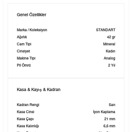
Genel Özellikler
Marka / Koleksiyon
STANDART
Ağırlık
42 gr
Cam Tipi
Mineral
Cinsiyet
Kadın
Makine Tipi
Analog
Pil Ömrü
2 Yıl
Kasa & Kayış & Kadran
Kadran Rengi
Sarı
Kasa Cinsi
İyon Kaplama
Kasa Çapı
21 mm
Kasa Kalınlığı
6,6 mm