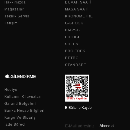
Hakkımızda
Tek Çekim
0,00 ₺
DUVAR SAATİ
0,00 ₺
Mağazalar
MASA SAATİ
2
0,00 ₺
0,00 ₺
Teknik Servis
KRONOMETRE
İletişim
G-SHOCK
3
0,00 ₺
0,00 ₺
BABY-G
EDIFICE
4
0,00 ₺
0,00 ₺
SHEEN
PRO-TREK
5
0,00 ₺
0,00 ₺
RETRO
6
0,00 ₺
0,00 ₺
STANDART
BİLGİLENDİRME
7
0,00 ₺
0,00 ₺
Hediye
8
0,00 ₺
0,00 ₺
Kullanım Kılavuzları
9
0,00 ₺
0,00 ₺
Garanti Belgeleri
E-Bültene Kaydol
Banka Hesap Bilgileri
Kargo Ve Sipariş
İade Süreci
Abone ol