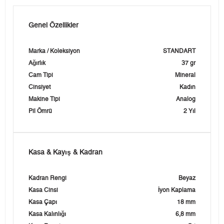
Genel Özellikler
Marka / Koleksiyon
STANDART
Ağırlık
37 gr
Cam Tipi
Mineral
Cinsiyet
Kadın
Makine Tipi
Analog
Pil Ömrü
2 Yıl
Kasa & Kayış & Kadran
Kadran Rengi
Beyaz
Kasa Cinsi
İyon Kaplama
Kasa Çapı
18 mm
Kasa Kalınlığı
6,8 mm