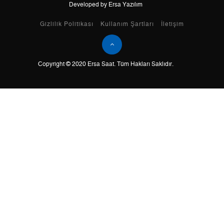
Developed by Ersa Yazılım
Taksit
Taksit Tutarı
Toplam Tutar
Gizlilik Politikası
Kullanım Şartları
İletişim
Tek Çekim
0,00 ₺
0,00 ₺
Copyright © 2020 Ersa Saat. Tüm Hakları Saklıdır.
2
0,00 ₺
0,00 ₺
3
0,00 ₺
0,00 ₺
4
0,00 ₺
0,00 ₺
5
0,00 ₺
0,00 ₺
6
0,00 ₺
0,00 ₺
7
0,00 ₺
0,00 ₺
8
0,00 ₺
0,00 ₺
9
0,00 ₺
0,00 ₺