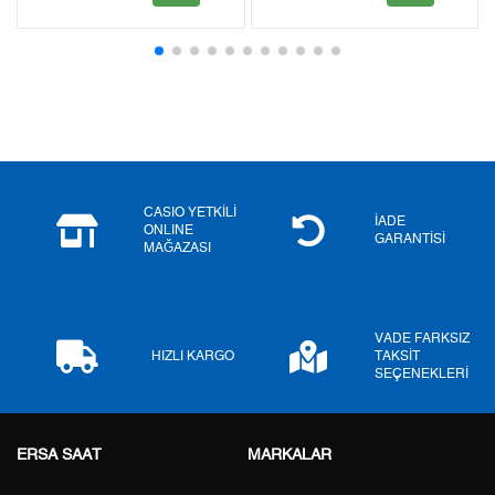
2
0,00 ₺
0,00 ₺
3
0,00 ₺
0,00 ₺
4
0,00 ₺
0,00 ₺
5
0,00 ₺
0,00 ₺
6
0,00 ₺
0,00 ₺
CASIO YETKİLİ
İADE
ONLINE
GARANTİSİ
MAĞAZASI
7
0,00 ₺
0,00 ₺
8
0,00 ₺
0,00 ₺
VADE FARKSIZ
9
0,00 ₺
0,00 ₺
HIZLI KARGO
TAKSİT
SEÇENEKLERİ
ERSA SAAT
MARKALAR
Taksit
Taksit Tutarı
Toplam Tutar