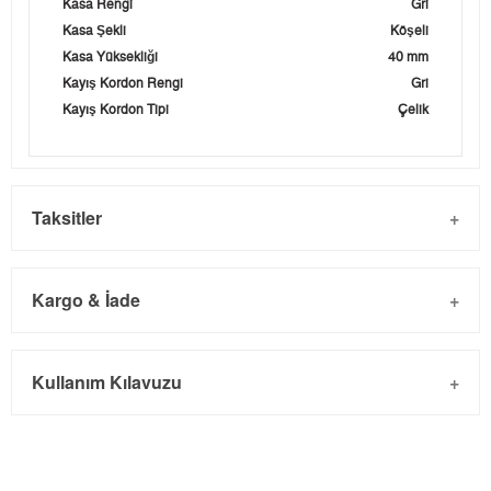
Kasa Rengi
Gri
Kasa Şekli
Köşeli
Kasa Yüksekliği
40 mm
Kayış Kordon Rengi
Gri
Kayış Kordon Tipi
Çelik
Taksitler
Kargo & İade
Kargo ve Sipariş
Taksit
Taksit Tutarı
Toplam Tutar
Kullanım Kılavuzu
- Sipariş gönderimi 3 iş günü içinde yapılmaktadır. Resmi
Tek Çekim
0,00 ₺
0,00 ₺
bayram tatillerinde verilen siparişler tatil bitiminde kargoya
2
0,00 ₺
0,00 ₺
verilir.