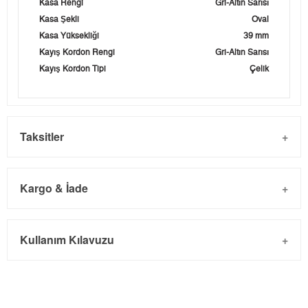
Kasa Rengi
Gri-Altın Sarısı
Kasa Şekli
Oval
Kasa Yüksekliği
39 mm
Kayış Kordon Rengi
Gri-Altın Sarısı
Kayış Kordon Tipi
Çelik
Taksitler
Kargo & İade
Kargo ve Sipariş
Taksit
Taksit Tutarı
Toplam Tutar
Kullanım Kılavuzu
- Sipariş gönderimi 3 iş günü içinde yapılmaktadır. Resmi
Tek Çekim
0,00 ₺
0,00 ₺
bayram tatillerinde verilen siparişler tatil bitiminde kargoya
2
0,00 ₺
0,00 ₺
verilir.