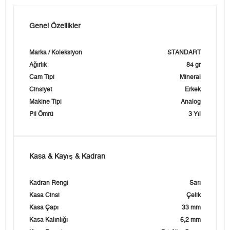
Genel Özellikler
Marka / Koleksiyon
STANDART
Ağırlık
84 gr
Cam Tipi
Mineral
Cinsiyet
Erkek
Makine Tipi
Analog
Pil Ömrü
3 Yıl
Kasa & Kayış & Kadran
Kadran Rengi
Sarı
Kasa Cinsi
Çelik
Kasa Çapı
33 mm
Kasa Kalınlığı
6,2 mm