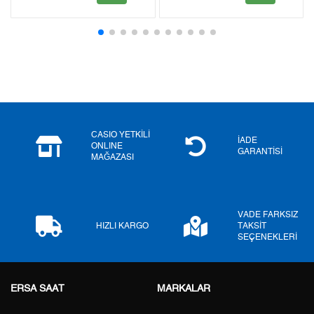
2
0,00 ₺
0,00 ₺
3
0,00 ₺
0,00 ₺
4
0,00 ₺
0,00 ₺
5
0,00 ₺
0,00 ₺
6
0,00 ₺
0,00 ₺
CASIO YETKİLİ
İADE
ONLINE
GARANTİSİ
MAĞAZASI
7
0,00 ₺
0,00 ₺
8
0,00 ₺
0,00 ₺
VADE FARKSIZ
9
0,00 ₺
0,00 ₺
HIZLI KARGO
TAKSİT
SEÇENEKLERİ
ERSA SAAT
MARKALAR
Taksit
Taksit Tutarı
Toplam Tutar