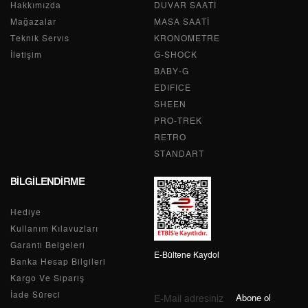
Hakkımızda
Tek Çekim
0,00 ₺
DUVAR SAATİ
0,00 ₺
Mağazalar
MASA SAATİ
2
0,00 ₺
0,00 ₺
Teknik Servis
KRONOMETRE
İletişim
G-SHOCK
3
0,00 ₺
0,00 ₺
BABY-G
EDIFICE
4
0,00 ₺
0,00 ₺
SHEEN
PRO-TREK
5
0,00 ₺
0,00 ₺
RETRO
6
0,00 ₺
0,00 ₺
STANDART
BİLGİLENDİRME
7
0,00 ₺
0,00 ₺
Hediye
8
0,00 ₺
0,00 ₺
Kullanım Kılavuzları
9
0,00 ₺
0,00 ₺
Garanti Belgeleri
E-Bültene Kaydol
Banka Hesap Bilgileri
Kargo Ve Sipariş
İade Süreci
Abone ol