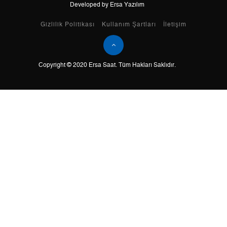
Developed by Ersa Yazılım
Taksit
Taksit Tutarı
Toplam Tutar
Gizlilik Politikası
Kullanım Şartları
İletişim
Tek Çekim
0,00 ₺
0,00 ₺
Copyright © 2020 Ersa Saat. Tüm Hakları Saklıdır.
2
0,00 ₺
0,00 ₺
3
0,00 ₺
0,00 ₺
4
0,00 ₺
0,00 ₺
5
0,00 ₺
0,00 ₺
6
0,00 ₺
0,00 ₺
7
0,00 ₺
0,00 ₺
8
0,00 ₺
0,00 ₺
9
0,00 ₺
0,00 ₺