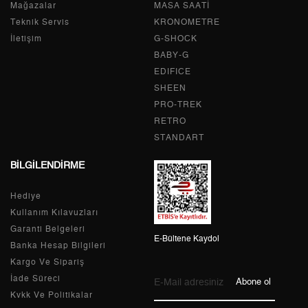
Mağazalar
MASA SAATİ
2
0,00 ₺
0,00 ₺
Teknik Servis
KRONOMETRE
İletişim
G-SHOCK
3
0,00 ₺
0,00 ₺
BABY-G
EDIFICE
4
0,00 ₺
0,00 ₺
SHEEN
PRO-TREK
5
0,00 ₺
0,00 ₺
RETRO
6
0,00 ₺
0,00 ₺
STANDART
BİLGİLENDİRME
7
0,00 ₺
0,00 ₺
Hediye
8
0,00 ₺
0,00 ₺
Kullanım Kılavuzları
9
0,00 ₺
0,00 ₺
Garanti Belgeleri
E-Bültene Kaydol
Banka Hesap Bilgileri
Kargo Ve Sipariş
İade Süreci
Abone ol
Kvkk Ve Politikalar
Taksit
Taksit Tutarı
Toplam Tutar