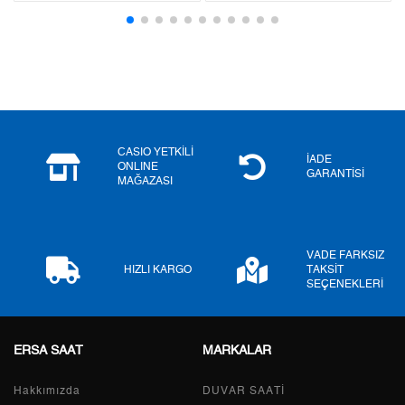
3
0,00 ₺
0,00 ₺
4
0,00 ₺
0,00 ₺
5
0,00 ₺
0,00 ₺
6
0,00 ₺
0,00 ₺
CASIO YETKİLİ
İADE
ONLINE
GARANTİSİ
MAĞAZASI
7
0,00 ₺
0,00 ₺
8
0,00 ₺
0,00 ₺
VADE FARKSIZ
9
0,00 ₺
0,00 ₺
HIZLI KARGO
TAKSİT
SEÇENEKLERİ
ERSA SAAT
MARKALAR
Taksit
Taksit Tutarı
Toplam Tutar
Hakkımızda
Tek Çekim
0,00 ₺
DUVAR SAATİ
0,00 ₺