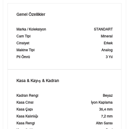
Genel Özellikler
Marka / Koleksiyon
STANDART
Cam Tipi
Mineral
Cinsiyet
Erkek
Makine Tipi
Analog
Pil Ömrü
3 Yıl
Kasa & Kayış & Kadran
Kadran Rengi
Beyaz
Kasa Cinsi
İyon Kaplama
Kasa Çapı
35,4 mm
Kasa Kalınlığı
7,2 mm
Kasa Rengi
Altın Sarısı