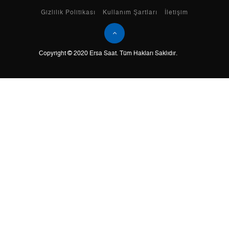
Taksit
Taksit Tutarı
Toplam Tutar
Gizlilik Politikası
Kullanım Şartları
İletişim
Tek Çekim
0,00 ₺
0,00 ₺
Copyright © 2020 Ersa Saat. Tüm Hakları Saklıdır.
2
0,00 ₺
0,00 ₺
3
0,00 ₺
0,00 ₺
4
0,00 ₺
0,00 ₺
5
0,00 ₺
0,00 ₺
6
0,00 ₺
0,00 ₺
7
0,00 ₺
0,00 ₺
8
0,00 ₺
0,00 ₺
9
0,00 ₺
0,00 ₺