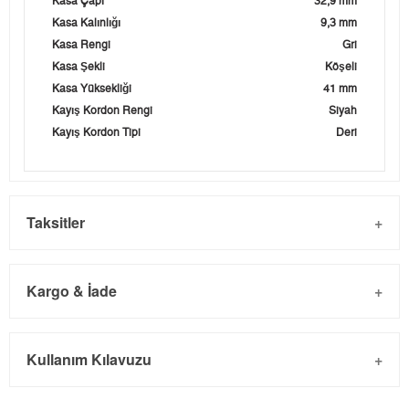
Kasa Çapı
32,9 mm
Kasa Kalınlığı
9,3 mm
Kasa Rengi
Gri
Kasa Şekli
Köşeli
Kasa Yüksekliği
41 mm
Kayış Kordon Rengi
Siyah
Kayış Kordon Tipi
Deri
Taksitler
Kargo & İade
Kargo ve Sipariş
Taksit
Taksit Tutarı
Toplam Tutar
Kullanım Kılavuzu
- Sipariş gönderimi 3 iş günü içinde yapılmaktadır. Resmi
Tek Çekim
0,00 ₺
0,00 ₺
bayram tatillerinde verilen siparişler tatil bitiminde kargoya