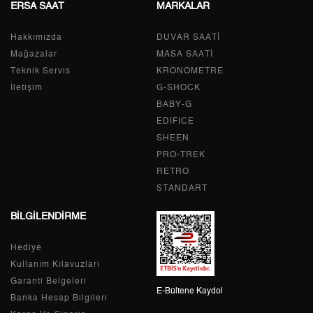
ERSA SAAT
MARKALAR
Taksit
Taksit Tutarı
Toplam Tutar
Hakkımızda
Tek Çekim
0,00 ₺
DUVAR SAATİ
0,00 ₺
Mağazalar
MASA SAATİ
2
0,00 ₺
0,00 ₺
Teknik Servis
KRONOMETRE
İletişim
G-SHOCK
3
0,00 ₺
0,00 ₺
BABY-G
EDIFICE
4
0,00 ₺
0,00 ₺
SHEEN
PRO-TREK
5
0,00 ₺
0,00 ₺
RETRO
6
0,00 ₺
0,00 ₺
STANDART
BİLGİLENDİRME
7
0,00 ₺
0,00 ₺
Hediye
8
0,00 ₺
0,00 ₺
Kullanım Kılavuzları
9
0,00 ₺
0,00 ₺
Garanti Belgeleri
E-Bültene Kaydol
Banka Hesap Bilgileri