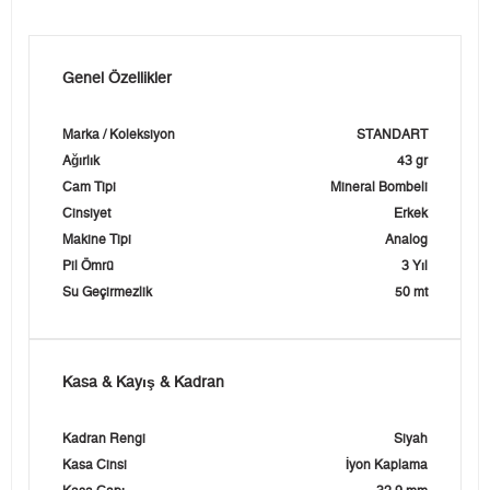
Genel Özellikler
Marka / Koleksiyon
STANDART
Ağırlık
43 gr
Cam Tipi
Mineral Bombeli
Cinsiyet
Erkek
Makine Tipi
Analog
Pil Ömrü
3 Yıl
Su Geçirmezlik
50 mt
Kasa & Kayış & Kadran
Kadran Rengi
Siyah
Kasa Cinsi
İyon Kaplama