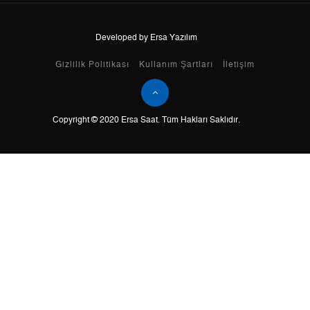
Developed by Ersa Yazılım
Taksit
Taksit Tutarı
Toplam Tutar
Gizlilik Politikası
Kullanım Şartları
İletişim
Tek Çekim
0,00 ₺
0,00 ₺
Copyright © 2020 Ersa Saat. Tüm Hakları Saklıdır.
2
0,00 ₺
0,00 ₺
3
0,00 ₺
0,00 ₺
4
0,00 ₺
0,00 ₺
5
0,00 ₺
0,00 ₺
6
0,00 ₺
0,00 ₺
7
0,00 ₺
0,00 ₺
8
0,00 ₺
0,00 ₺