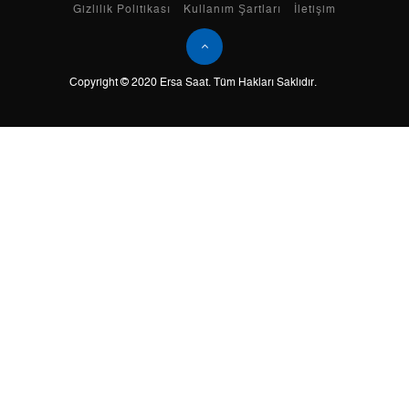
Taksit
Taksit Tutarı
Toplam Tutar
Gizlilik Politikası
Kullanım Şartları
İletişim
Tek Çekim
3.267,05 ₺
3.267,05 ₺
Copyright © 2020 Ersa Saat. Tüm Hakları Saklıdır.
2
1.633,53 ₺
3.267,06 ₺
3
1.142,72 ₺
3.428,16 ₺
4
874,20 ₺
3.496,80 ₺
5
713,56 ₺
3.567,80 ₺
6
607,03 ₺
3.642,18 ₺
7
531,39 ₺
3.719,73 ₺
8
475,08 ₺
3.800,64 ₺
9
431,64 ₺
3.884,76 ₺