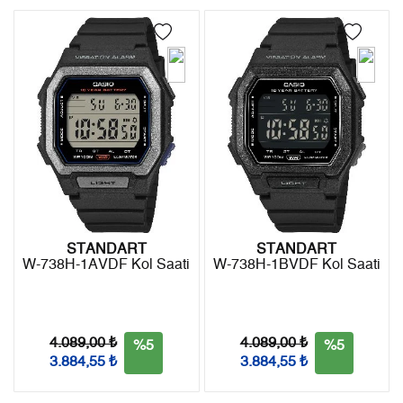
4
874,20 ₺
3.496,80 ₺
Kargo ile ücretsiz gönderilir.
İade
5
713,56 ₺
3.567,80 ₺
- Kargonuz elinize ulaştığı tarihten itibaren 14 gün içerisinde
6
607,03 ₺
3.642,18 ₺
iade edebilirsiniz.
7
531,39 ₺
3.719,73 ₺
8
475,08 ₺
3.800,64 ₺
9
431,64 ₺
3.884,76 ₺
STANDART
STANDART
W-738H-1AVDF Kol Saati
W-738H-1BVDF Kol Saati
Taksit
Taksit Tutarı
Toplam Tutar
Tek Çekim
3.267,05 ₺
3.267,05 ₺
4.089,00 ₺
4.089,00 ₺
%5
%5
3.884,55 ₺
3.884,55 ₺
2
1.633,53 ₺
3.267,06 ₺