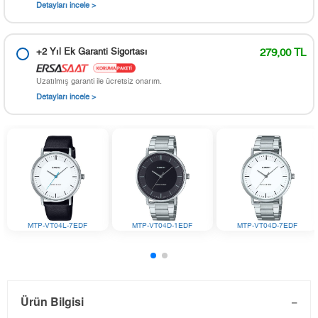
Detayları incele >
+2 Yıl Ek Garanti Sigortası
279,00 TL
Uzatılmış garanti ile ücretsiz onarım.
Detayları incele >
MTP-VT04L-7EDF
MTP-VT04D-1EDF
MTP-VT04D-7EDF
Ürün Bilgisi