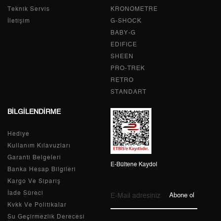
2
1.633,53 ₺
3.267,06 ₺
Teknik Servis
KRONOMETRE
İletişim
G-SHOCK
3
1.142,72 ₺
3.428,16 ₺
BABY-G
EDIFICE
4
874,20 ₺
3.496,80 ₺
SHEEN
PRO-TREK
5
713,56 ₺
3.567,80 ₺
RETRO
6
607,03 ₺
3.642,18 ₺
STANDART
BİLGİLENDİRME
7
531,39 ₺
3.719,73 ₺
Hediye
8
475,08 ₺
3.800,64 ₺
Kullanım Kılavuzları
9
431,64 ₺
3.884,76 ₺
Garanti Belgeleri
E-Bültene Kaydol
Banka Hesap Bilgileri
Kargo Ve Sipariş
İade Süreci
Abone ol
Kvkk Ve Politikalar
Taksit
Taksit Tutarı
Toplam Tutar
Su Geçirmezlik Derecesi