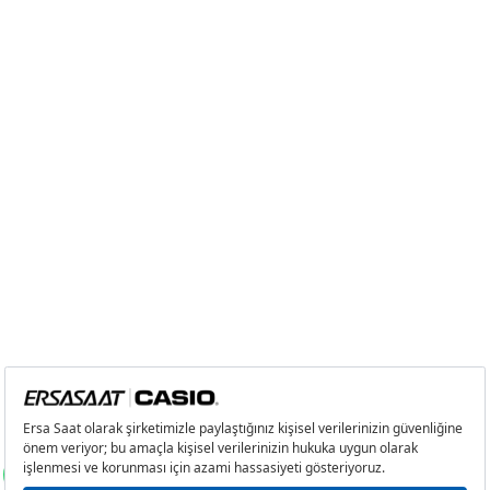
4
874,20 ₺
3.496,80 ₺
5
713,56 ₺
3.567,80 ₺
6
607,03 ₺
3.642,18 ₺
7
531,39 ₺
3.719,73 ₺
8
475,08 ₺
3.800,64 ₺
9
431,64 ₺
3.884,76 ₺
Taksit
Taksit Tutarı
Toplam Tutar
Tek Çekim
3.267,05 ₺
3.267,05 ₺
2
1.633,53 ₺
3.267,06 ₺