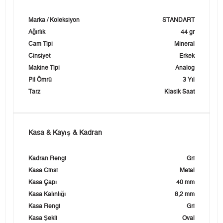
Marka / Koleksiyon
STANDART
Ağırlık
44 gr
Cam Tipi
Mineral
Cinsiyet
Erkek
Makine Tipi
Analog
Pil Ömrü
3 Yıl
Tarz
Klasik Saat
Kasa & Kayış & Kadran
Kadran Rengi
Gri
Kasa Cinsi
Metal
Kasa Çapı
40 mm
Kasa Kalınlığı
8,2 mm
Kasa Rengi
Gri
Kasa Şekli
Oval