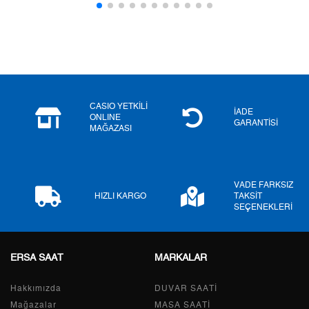
3
1.142,72 ₺
3.428,16 ₺
4
874,20 ₺
3.496,80 ₺
5
713,56 ₺
3.567,80 ₺
6
607,03 ₺
3.642,18 ₺
CASIO YETKİLİ
İADE
ONLINE
GARANTİSİ
MAĞAZASI
7
531,39 ₺
3.719,73 ₺
8
475,08 ₺
3.800,64 ₺
VADE FARKSIZ
9
431,64 ₺
3.884,76 ₺
HIZLI KARGO
TAKSİT
SEÇENEKLERİ
ERSA SAAT
MARKALAR
Taksit
Taksit Tutarı
Toplam Tutar
Hakkımızda
Tek Çekim
3.267,05 ₺
DUVAR SAATİ
3.267,05 ₺
Mağazalar
MASA SAATİ