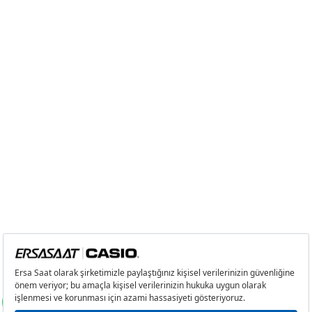
5
3.505,30 ₺
17.526,50 ₺
6
2.981,98 ₺
17.891,88 ₺
7
2.610,40 ₺
18.272,80 ₺
8
2.333,79 ₺
18.670,32 ₺
9
2.120,36 ₺
19.083,24 ₺
Taksit
Taksit Tutarı
Toplam Tutar
Tek Çekim
16.049,00 ₺
16.049,00 ₺
2
8.024,50 ₺
16.049,00 ₺
3
5.613,50 ₺
16.840,50 ₺