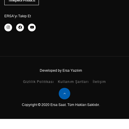
4
4.294,39 ₺
17.177,56 ₺
5
3.505,30 ₺
17.526,50 ₺
ERSA’yı Takip Et
6
2.981,98 ₺
17.891,88 ₺
7
2.610,40 ₺
18.272,80 ₺
8
2.333,79 ₺
18.670,32 ₺
9
2.120,36 ₺
19.083,24 ₺
Developed by Ersa Yazılım
Gizlilik Politikası
Kullanım Şartları
İletişim
Taksit
Taksit Tutarı
Toplam Tutar
Copyright © 2020 Ersa Saat. Tüm Hakları Saklıdır.
Tek Çekim
16.049,00 ₺
16.049,00 ₺
2
8.024,50 ₺
16.049,00 ₺