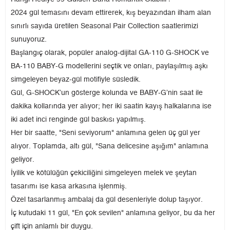
2024 gül temasını devam ettirerek, kış beyazından ilham alan
sınırlı sayıda üretilen Seasonal Pair Collection saatlerimizi
sunuyoruz.
Başlangıç olarak, popüler analog-dijital GA-110 G-SHOCK ve
BA-110 BABY-G modellerini seçtik ve onları, paylaşılmış aşkı
simgeleyen beyaz-gül motifiyle süsledik.
Gül, G-SHOCK’un gösterge kolunda ve BABY-G’nin saat ile
dakika kollarında yer alıyor; her iki saatin kayış halkalarına ise
iki adet inci renginde gül baskısı yapılmış.
Her bir saatte, "Seni seviyorum" anlamına gelen üç gül yer
alıyor. Toplamda, altı gül, "Sana delicesine aşığım" anlamına
geliyor.
İyilik ve kötülüğün çekiciliğini simgeleyen melek ve şeytan
tasarımı ise kasa arkasına işlenmiş.
Özel tasarlanmış ambalaj da gül desenleriyle dolup taşıyor.
İç kutudaki 11 gül, "En çok sevilen" anlamına geliyor, bu da her
çift için anlamlı bir duygu.