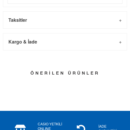
Taksitler
Kargo & İade
Kargo ve Sipariş
Taksit
Taksit Tutarı
Toplam Tutar
- Sipariş gönderimi 3 iş günü içinde yapılmaktadır. Resmi
Tek Çekim
16.049,00 ₺
16.049,00 ₺
ÖNERİLEN ÜRÜNLER
bayram tatillerinde verilen siparişler tatil bitiminde kargoya
2
8.024,50 ₺
16.049,00 ₺
verilir.
- İnternet mağazamızdan yapacağınız tüm alışverişlerde
3
5.613,50 ₺
16.840,50 ₺
Türkiye'nin her yerine 2.500₺ ve üzeri alışverişlerde Yurtiçi
4
4.294,39 ₺
17.177,56 ₺
Kargo ile ücretsiz gönderilir.
İade
5
3.505,30 ₺
17.526,50 ₺
CASIO YETKİLİ
İADE
ONLINE