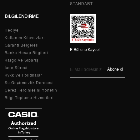
5
3.505,30 ₺
17.526,50 ₺
STANDART
BİLGİLENDİRME
6
2.981,98 ₺
17.891,88 ₺
7
2.610,40 ₺
18.272,80 ₺
Hediye
Kullanım Kılavuzları
8
2.333,79 ₺
18.670,32 ₺
Garanti Belgeleri
E-Bültene Kaydol
Banka Hesap Bilgileri
9
2.120,36 ₺
19.083,24 ₺
Kargo Ve Sipariş
İade Süreci
Abone ol
Kvkk Ve Politikalar
Su Geçirmezlik Derecesi
Taksit
Taksit Tutarı
Toplam Tutar
Çerez Tercihlerini Yönetin
Bilgi Toplumu Hizmetleri
Tek Çekim
16.049,00 ₺
16.049,00 ₺
2
8.024,50 ₺
16.049,00 ₺
3
5.613,50 ₺
16.840,50 ₺