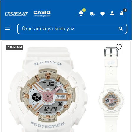
0
1
PREMIUM