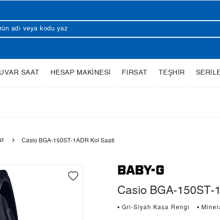
UVAR SAAT
HESAP MAKİNESİ
FIRSAT
TEŞHİR
SERİL
at
Casio BGA-150ST-1ADR Kol Saati
Casio BGA-150ST-1
• Gri-Siyah Kasa Rengi
• Mine