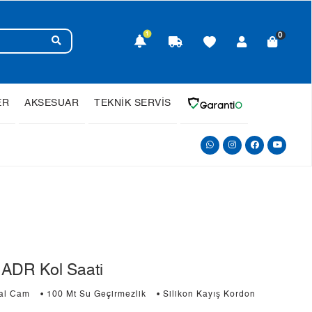
1
0
ER
AKSESUAR
TEKNİK SERVİS
ADR Kol Saati
ral Cam
• 100 Mt Su Geçirmezlik
• Silikon Kayış Kordon