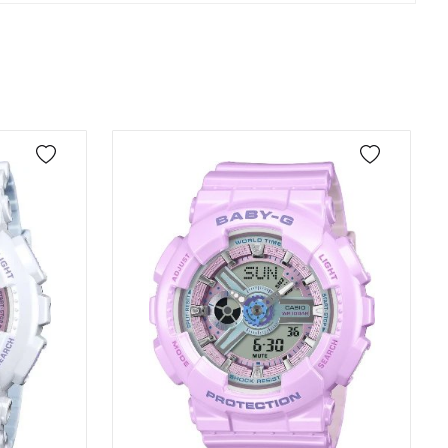
Taksit
Taksit Tutarı
Toplam Tutar
Tek Çekim
9.214,05 ₺
9.214,05 ₺
önderilir.
2
4.607,03 ₺
9.214,06 ₺
3
3.222,82 ₺
9.668,46 ₺
4
2.465,50 ₺
9.862,00 ₺
5
2.012,46 ₺
10.062,30 ₺
6
1.712,01 ₺
10.272,06 ₺
7
1.498,68 ₺
10.490,76 ₺
8
1.339,87 ₺
10.718,96 ₺
9
1.217,34 ₺
10.956,06 ₺