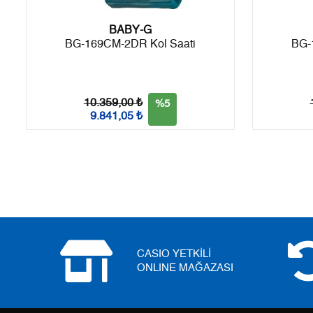
BABY-G
BG-169CM-2DR Kol Saati
BG-
Taksit
Taksit Tutarı
Toplam Tutar
Tek Çekim
9.214,05 ₺
9.214,05 ₺
10.359,00 ₺
%5
2
4.607,03 ₺
9.214,06 ₺
9.841,05 ₺
3
3.222,82 ₺
9.668,46 ₺
4
2.465,50 ₺
9.862,00 ₺
5
2.012,46 ₺
10.062,30 ₺
6
1.712,01 ₺
10.272,06 ₺
CASIO YETKİLİ
7
1.498,68 ₺
10.490,76 ₺
ONLINE MAĞAZASI
8
1.339,87 ₺
10.718,96 ₺