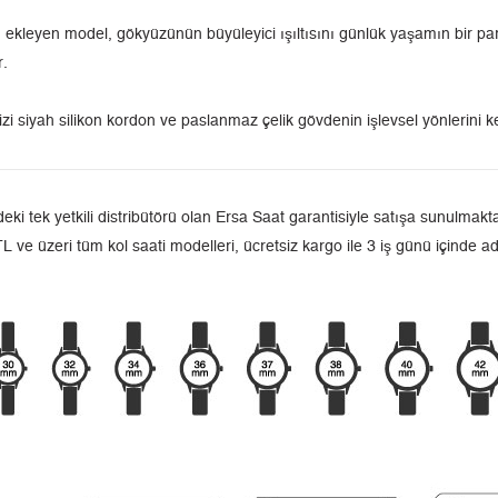
 ekleyen model, gökyüzünün büyüleyici ışıltısını günlük yaşamın bir par
r.
izi siyah silikon kordon ve paslanmaz çelik gövdenin işlevsel yönlerini 
tek yetkili distribütörü olan Ersa Saat garantisiyle satışa sunulmaktad
L ve üzeri tüm kol saati modelleri, ücretsiz kargo ile 3 iş günü içinde a