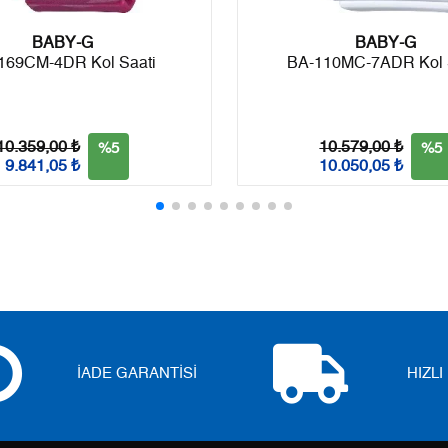
BABY-G
BABY-G
169CM-4DR Kol Saati
BA-110MC-7ADR Kol 
Taksit
Taksit Tutarı
Toplam Tutar
Tek Çekim
9.214,05 ₺
9.214,05 ₺
10.359,00 ₺
10.579,00 ₺
%5
%5
2
4.607,03 ₺
9.214,06 ₺
9.841,05 ₺
10.050,05 ₺
3
3.222,82 ₺
9.668,46 ₺
4
2.465,50 ₺
9.862,00 ₺
5
2.012,46 ₺
10.062,30 ₺
6
1.712,01 ₺
10.272,06 ₺
İADE GARANTİSİ
HIZL
7
1.498,68 ₺
10.490,76 ₺
8
1.339,87 ₺
10.718,96 ₺