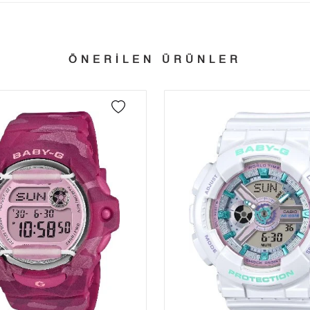
Taksit
Taksit Tutarı
Toplam Tutar
Tek Çekim
9.214,05 ₺
9.214,05 ₺
tillerinde verilen siparişler tatil bitiminde kargoya verilir.
ÖNERİLEN ÜRÜNLER
n her yerine 2.500₺ ve üzeri alışverişlerde Yurtiçi Kargo ile ücretsiz g
2
4.607,03 ₺
9.214,06 ₺
3
3.222,82 ₺
9.668,46 ₺
 edebilirsiniz.
4
2.465,50 ₺
9.862,00 ₺
5
2.012,46 ₺
10.062,30 ₺
6
1.712,01 ₺
10.272,06 ₺
7
1.498,68 ₺
10.490,76 ₺
8
1.339,87 ₺
10.718,96 ₺
9
1.217,34 ₺
10.956,06 ₺