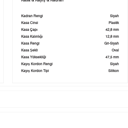
Kasa & Kayış & Kadran
Kadran Rengi
Siyah
Kasa Cinsi
Plastik
Kasa Çapı
42,8 mm
Kasa Kalınlığı
12,8 mm
Kasa Rengi
Gri-Siyah
Kasa Şekli
Oval
Kasa Yüksekliği
47,5 mm
Kayış Kordon Rengi
Siyah
Kayış Kordon Tipi
Silikon