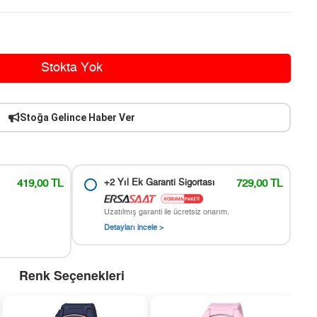
Stokta Yok
Stoğa Gelince Haber Ver
419,00 TL
+2 Yıl Ek Garanti Sigortası
729,00 TL
Uzatılmış garanti ile ücretsiz onarım.
Detayları incele >
Renk Seçenekleri