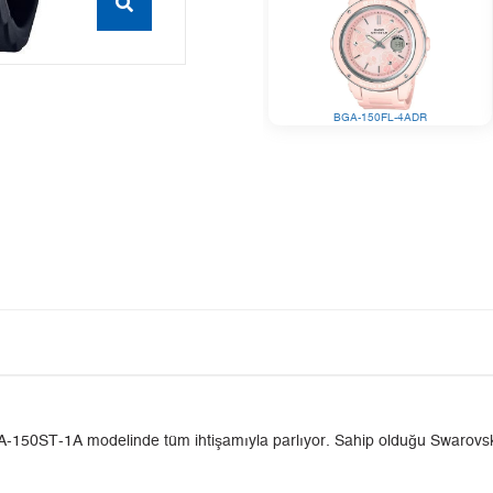
BGA-150FL-4ADR
150ST-1A modelinde tüm ihtişamıyla parlıyor. Sahip olduğu Swarovski kri