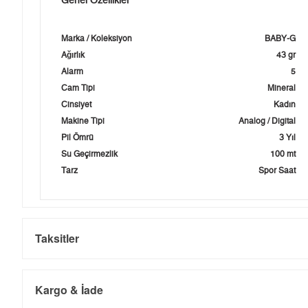
Genel Özellikler
Marka / Koleksiyon
BABY-G
Ağırlık
43 gr
Alarm
5
Cam Tipi
Mineral
Cinsiyet
Kadın
Makine Tipi
Analog / Digital
Pil Ömrü
3 Yıl
Su Geçirmezlik
100 mt
Tarz
Spor Saat
Taksitler
Kargo & İade