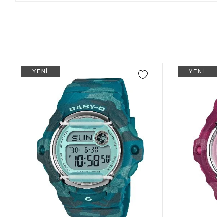
Kargo ve Sipariş
Taksit
Taksit Tutarı
Toplam Tutar
Tek Çekim
9.214,05 ₺
9.214,05 ₺
- Sipariş gönderimi 3 iş günü içinde yapılmaktadır. Resmi bayram ta
- İnternet mağazamızdan yapacağınız tüm alışverişlerde Türkiye'ni
2
4.607,03 ₺
9.214,06 ₺
İade
YENİ
YENİ
3
3.222,82 ₺
9.668,46 ₺
- Kargonuz elinize ulaştığı tarihten itibaren 14 gün içerisinde iade
4
2.465,50 ₺
9.862,00 ₺
5
2.012,46 ₺
10.062,30 ₺
6
1.712,01 ₺
10.272,06 ₺
7
1.498,68 ₺
10.490,76 ₺
8
1.339,87 ₺
10.718,96 ₺
9
1.217,34 ₺
10.956,06 ₺