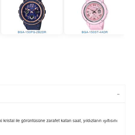
BGA-150PG-2B2DR
BGA-150ST-4ADR
stal ile görüntüsüne zarafet katan saat, yıldızların ışıltısını