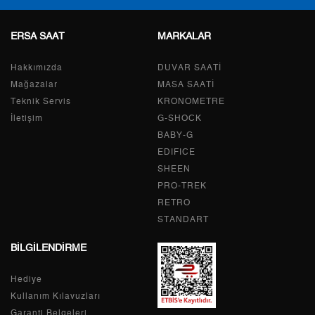
ERSA SAAT
MARKALAR
Taksit
Taksit Tutarı
Toplam Tutar
Hakkımızda
Tek Çekim
7.429,00 ₺
DUVAR SAATİ
7.429,00 ₺
Mağazalar
MASA SAATİ
2
3.714,50 ₺
7.429,00 ₺
Teknik Servis
KRONOMETRE
İletişim
G-SHOCK
3
2.598,46 ₺
7.795,38 ₺
BABY-G
EDIFICE
4
1.987,85 ₺
7.951,40 ₺
SHEEN
PRO-TREK
5
1.622,58 ₺
8.112,90 ₺
RETRO
6
1.380,34 ₺
8.282,04 ₺
STANDART
BİLGİLENDİRME
7
1.208,34 ₺
8.458,38 ₺
Hediye
8
1.080,30 ₺
8.642,40 ₺
Kullanım Kılavuzları
9
981,50 ₺
8.833,50 ₺
Garanti Belgeleri