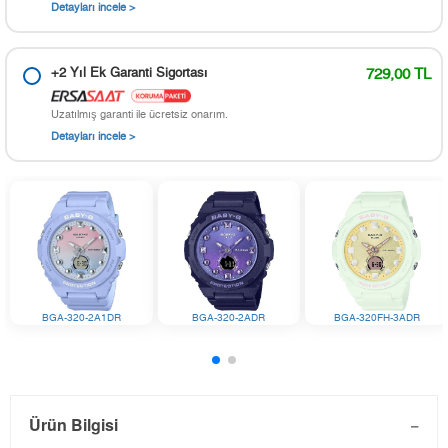
Detayları incele >
+2 Yıl Ek Garanti Sigortası
729,00 TL
Uzatılmış garanti ile ücretsiz onarım.
Detayları incele >
BGA-320-2A1DR
BGA-320-2ADR
BGA-320FH-3ADR
Ürün Bilgisi