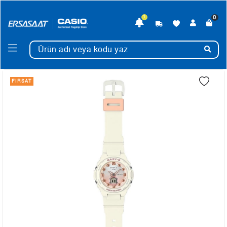
0
1
FIRSAT