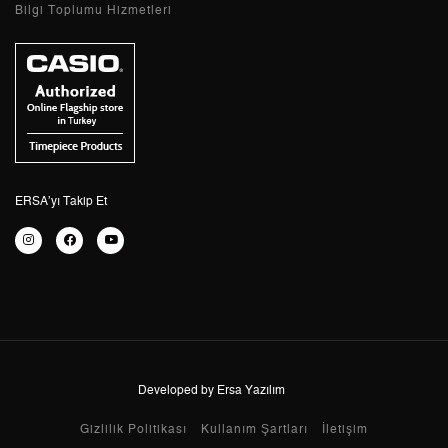
Bilgi Toplumu Hizmetleri
2
4.911,03 ₺
9.822,06 ₺
3
3.435,48 ₺
10.306,44 ₺
4
2.628,18 ₺
10.512,72 ₺
5
2.145,25 ₺
10.726,25 ₺
6
1.824,98 ₺
10.949,88 ₺
ERSA’yı Takip Et
7
1.597,57 ₺
11.182,99 ₺
8
1.428,29 ₺
11.426,32 ₺
9
1.297,67 ₺
11.679,03 ₺
Developed by Ersa Yazılım
Taksit
Taksit Tutarı
Toplam Tutar
Gizlilik Politikası
Kullanım Şartları
İletişim