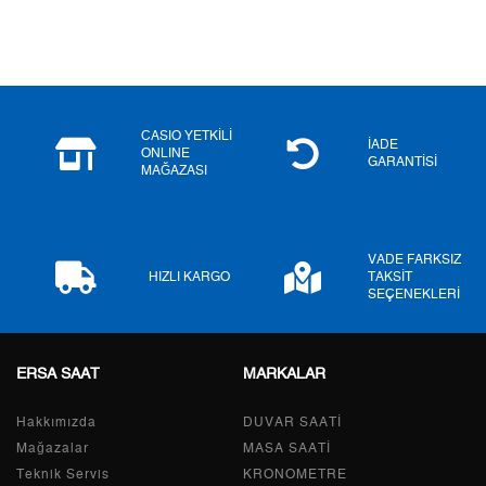
4
2.628,18 ₺
10.512,72 ₺
5
2.145,25 ₺
10.726,25 ₺
6
1.824,98 ₺
10.949,88 ₺
CASIO YETKİLİ
İADE
ONLINE
GARANTİSİ
MAĞAZASI
7
1.597,57 ₺
11.182,99 ₺
8
1.428,29 ₺
11.426,32 ₺
VADE FARKSIZ
9
1.297,67 ₺
11.679,03 ₺
HIZLI KARGO
TAKSİT
SEÇENEKLERİ
ERSA SAAT
MARKALAR
Taksit
Taksit Tutarı
Toplam Tutar
Hakkımızda
Tek Çekim
9.822,05 ₺
DUVAR SAATİ
9.822,05 ₺
Mağazalar
MASA SAATİ
2
4.911,03 ₺
9.822,06 ₺
Teknik Servis
KRONOMETRE