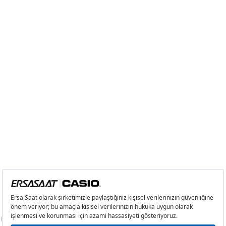
6
1.824,98 ₺
10.949,88 ₺
7
1.597,57 ₺
11.182,99 ₺
8
1.428,29 ₺
11.426,32 ₺
9
1.297,67 ₺
11.679,03 ₺
Taksit
Taksit Tutarı
Toplam Tutar
Tek Çekim
9.822,05 ₺
9.822,05 ₺
2
4.911,03 ₺
9.822,06 ₺
3
3.435,48 ₺
10.306,44 ₺
4
2.628,18 ₺
10.512,72 ₺