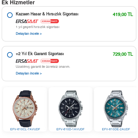
Ek Hizmetler
Kazaen Hasar & Hırsızlık Sigortası
419,00 TL
1 yıl geçerli hırsızlık sigortası
Detayları incele >
+2 Yıl Ek Garanti Sigortası
729,00 TL
Uzatılmış garanti ile ücretsiz onarım.
Detayları incele >
EFV-610CL-7AVUDF
EFV-610D-1AVUDF
EFV-610DE-2AUDF