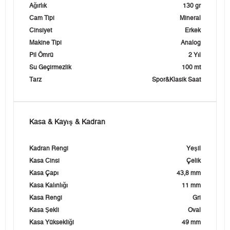
Ağırlık
130 gr
Cam Tipi
Mineral
Cinsiyet
Erkek
Makine Tipi
Analog
Pil Ömrü
2 Yıl
Su Geçirmezlik
100 mt
Tarz
Spor&Klasik Saat
Kasa & Kayış & Kadran
Kadran Rengi
Yeşil
Kasa Cinsi
Çelik
Kasa Çapı
43,8 mm
Kasa Kalınlığı
11 mm
Kasa Rengi
Gri
Kasa Şekli
Oval
Kasa Yüksekliği
49 mm