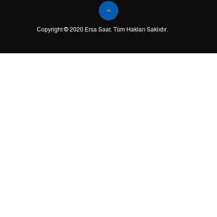
Tek Çekim
9.822,05 ₺
9.822,05 ₺
Copyright © 2020 Ersa Saat. Tüm Hakları Saklıdır.
2
4.911,03 ₺
9.822,06 ₺
3
3.435,48 ₺
10.306,44 ₺
4
2.628,18 ₺
10.512,72 ₺
5
2.145,25 ₺
10.726,25 ₺
6
1.824,98 ₺
10.949,88 ₺
7
1.597,57 ₺
11.182,99 ₺
8
1.428,29 ₺
11.426,32 ₺
9
1.297,67 ₺
11.679,03 ₺