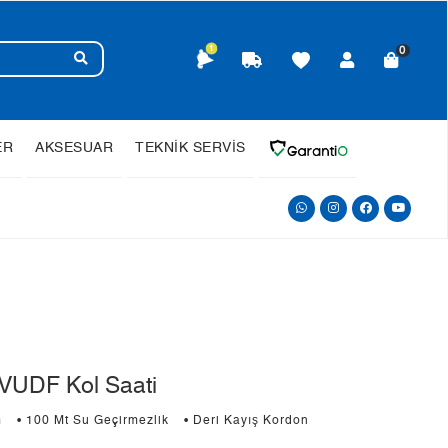
1
0
ER
AKSESUAR
TEKNİK SERVİS
VUDF Kol Saati
m
• 100 Mt Su Geçirmezlik
• Deri Kayış Kordon