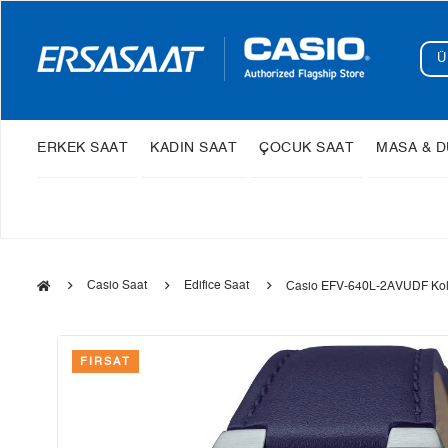
ERKEK SAAT
KADIN SAAT
ÇOCUK SAAT
MASA & D
Casio Saat
Edifice Saat
Casio EFV-640L-2AVUDF Kol
FIRSAT