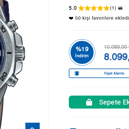
5.0
(1)
❤️ 50 kişi favorilere ekled
10.089,00 
8.099
Fiyat Alarmı
Sepete Ek