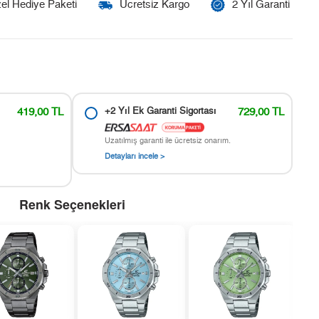
el Hediye Paketi
Ücretsiz Kargo
2 Yıl Garanti
419,00 TL
+2 Yıl Ek Garanti Sigortası
729,00 TL
Uzatılmış garanti ile ücretsiz onarım.
Detayları incele >
Renk Seçenekleri