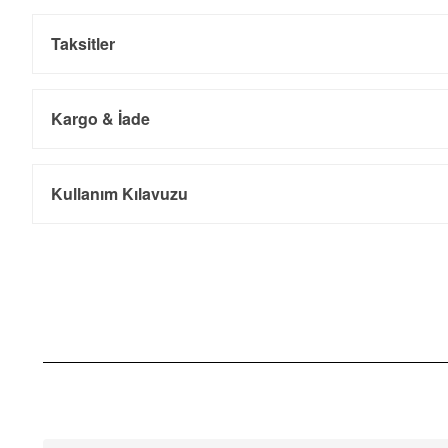
Taksitler
Kargo & İade
Kargo ve Sipariş
Taksit
Taksit Tutarı
Toplam Tutar
Kullanım Kılavuzu
Tek Çekim
8.099,00 ₺
8.099,00 ₺
- Sipariş gönderimi 3 iş günü içinde yapılmaktadır. Resmi bayram ta
- İnternet mağazamızdan yapacağınız tüm alışverişlerde Türkiye'ni
2
4.049,50 ₺
8.099,00 ₺
İade
3
2.832,81 ₺
8.498,43 ₺
- Kargonuz elinize ulaştığı tarihten itibaren 14 gün içerisinde iade
4
2.167,13 ₺
8.668,52 ₺
5
1.768,92 ₺
8.844,60 ₺
6
1.504,83 ₺
9.028,98 ₺