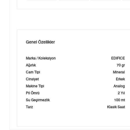
Genel Özellikler
Marka / Koleksiyon
EDIFICE
Ağırlık
70 gr
Cam Tipi
Mineral
Cinsiyet
Erkek
Makine Tipi
Analog
Pil Ömrü
2 Yıl
Su Geçirmezlik
100 mt
Tarz
Klasik Saat