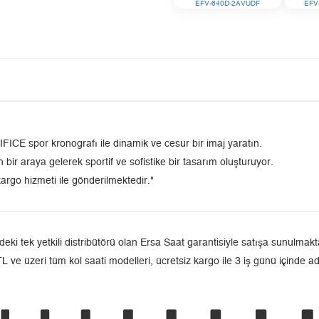
EFV-640D-2AVUDF
EFV
FICE spor kronografı ile dinamik ve cesur bir imaj yaratın.
r araya gelerek sportif ve sofistike bir tasarım oluşturuyor.
argo hizmeti ile gönderilmektedir."
 tek yetkili distribütörü olan Ersa Saat garantisiyle satışa sunulmakta
L ve üzeri tüm kol saati modelleri, ücretsiz kargo ile 3 iş günü içinde a