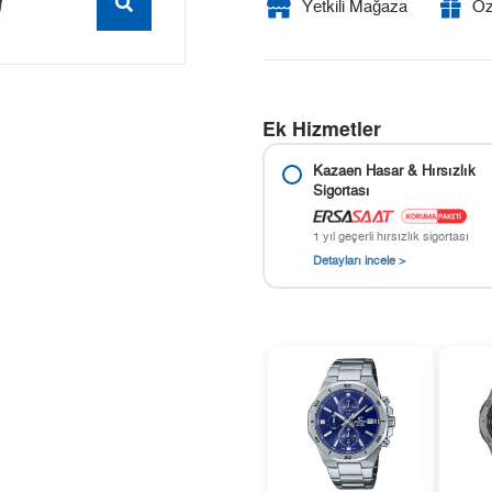
Yetkili Mağaza
Öz
Ek Hizmetler
Kazaen Hasar & Hırsızlık
Sigortası
1 yıl geçerli hırsızlık sigortası
Detayları incele >