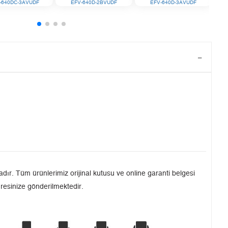
-640DC-3AVUDF
EFV-640D-2BVUDF
EFV-640D-3AVUDF
dır. Tüm ürünlerimiz orijinal kutusu ve online garanti belgesi
dresinize gönderilmektedir.