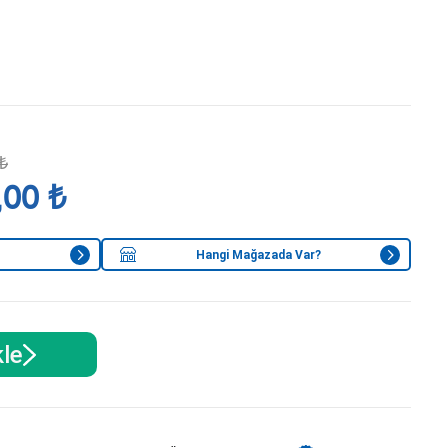
i
₺
,00 ₺
Hangi Mağazada Var?
le