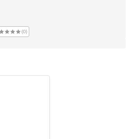
7
1.317,32 ₺
9.221,24 ₺
8
1.177,73 ₺
9.421,84 ₺
(0)
9
1.070,02 ₺
9.630,18 ₺
Taksit
Taksit Tutarı
Toplam Tutar
Tek Çekim
8.099,00 ₺
8.099,00 ₺
2
4.049,50 ₺
8.099,00 ₺
3
2.832,81 ₺
8.498,43 ₺
4
2.167,13 ₺
8.668,52 ₺
5
1.768,92 ₺
8.844,60 ₺