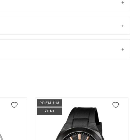
Taksit
Taksit Tutarı
Toplam Tutar
Tek Çekim
14.030,55 ₺
14.030,55 ₺
önderilir.
2
7.015,28 ₺
14.030,56 ₺
3
4.907,50 ₺
14.722,50 ₺
4
3.754,29 ₺
15.017,16 ₺
PREMİUM
5
3.064,44 ₺
15.322,20 ₺
YENİ
6
2.606,94 ₺
15.641,64 ₺
7
2.282,10 ₺
15.974,70 ₺