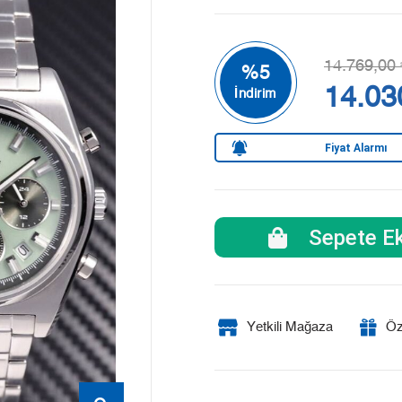
14.769,00 
14.03
Fiyat Alarmı
Sepete Ek
Yetkili Mağaza
Öz