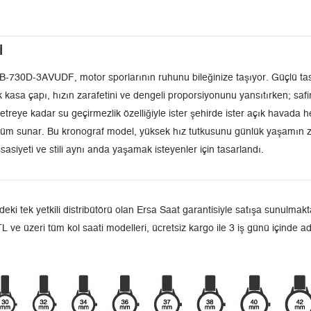
i
730D-3AVUDF, motor sporlarının ruhunu bileğinize taşıyor. Güçlü tasarı
kasa çapı, hızın zarafetini ve dengeli proporsiyonunu yansıtırken; safi
etreye kadar su geçirmezlik özelliğiyle ister şehirde ister açık havada he
ünüm sunar. Bu kronograf model, yüksek hız tutkusunu günlük yaşamın zar
eti ve stili aynı anda yaşamak isteyenler için tasarlandı.
 tek yetkili distribütörü olan Ersa Saat garantisiyle satışa sunulmakta
L ve üzeri tüm kol saati modelleri, ücretsiz kargo ile 3 iş günü içinde a