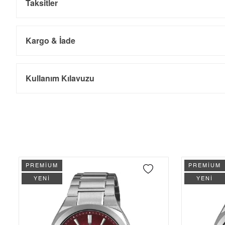
Taksitler
Kargo & İade
Kargo ve Sipariş
Taksit
Taksit Tutarı
Toplam Tutar
Kullanım Kılavuzu
Tek Çekim
14.030,55 ₺
14.030,55 ₺
- Sipariş gönderimi 3 iş günü içinde yapılmaktadır. Resmi bayram ta
- İnternet mağazamızdan yapacağınız tüm alışverişlerde Türkiye'ni
2
7.015,28 ₺
14.030,56 ₺
İade
3
4.907,50 ₺
14.722,50 ₺
- Kargonuz elinize ulaştığı tarihten itibaren 14 gün içerisinde iade
4
3.754,29 ₺
15.017,16 ₺
PREMİUM
PREMİUM
5
3.064,44 ₺
15.322,20 ₺
YENİ
YENİ
6
2.606,94 ₺
15.641,64 ₺
7
2.282,10 ₺
15.974,70 ₺