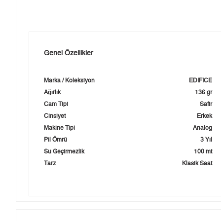
Genel Özellikler
Marka / Koleksiyon
EDIFICE
Ağırlık
136 gr
Cam Tipi
Safir
Cinsiyet
Erkek
Makine Tipi
Analog
Pil Ömrü
3 Yıl
Su Geçirmezlik
100 mt
Tarz
Klasik Saat