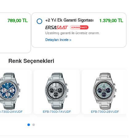
789,00 TL
+2 Yıl Ek Garanti Sigortası
1.379,00 TL
Uzatılmış garanti ile ücretsiz onarım.
Detayları incele >
Renk Seçenekleri
B-730D-2AVUDF
EFB-730D-7AVUDF
EFB-730D-2BVUDF