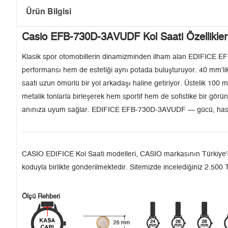
Ürün Bilgisi
Casio EFB-730D-3AVUDF Kol Saati Özellikler
Klasik spor otomobillerin dinamizminden ilham alan EDIFICE EFB-
performansı hem de estetiği aynı potada buluşturuyor. 40 mm’lik 
saati uzun ömürlü bir yol arkadaşı haline getiriyor. Üstelik 100 m
metalik tonlarla birleşerek hem sportif hem de sofistike bir gör
anınıza uyum sağlar. EDIFICE EFB-730D-3AVUDF — gücü, hassasiy
CASIO EDIFICE Kol Saati modelleri, CASIO markasının Türkiye'deki
koduyla birlikte gönderilmektedir. Sitemizde incelediğiniz 2.500 T
Ölçü Rehberi