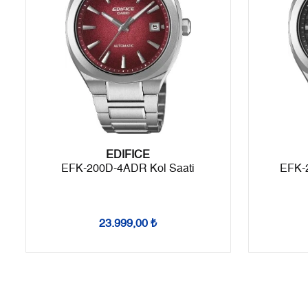
8
2.040,27 ₺
16.322,16 ₺
9
1.853,69 ₺
16.683,21 ₺
Taksit
Taksit Tutarı
Toplam Tutar
EDIFICE
Tek Çekim
14.030,55 ₺
14.030,55 ₺
EFK-200D-4ADR Kol Saati
EFK-
2
7.015,28 ₺
14.030,56 ₺
3
4.907,50 ₺
14.722,50 ₺
23.999,00 ₺
4
3.754,29 ₺
15.017,16 ₺
5
3.064,44 ₺
15.322,20 ₺
6
2.606,94 ₺
15.641,64 ₺