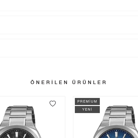
Taksit
Taksit Tutarı
Toplam Tutar
Tek Çekim
14.030,55 ₺
14.030,55 ₺
tillerinde verilen siparişler tatil bitiminde kargoya verilir.
n her yerine 2.500₺ ve üzeri alışverişlerde Yurtiçi Kargo ile ücretsiz g
2
7.015,28 ₺
14.030,56 ₺
ÖNERİLEN ÜRÜNLER
3
4.907,50 ₺
14.722,50 ₺
 edebilirsiniz.
4
3.754,29 ₺
15.017,16 ₺
PREMİUM
5
3.064,44 ₺
15.322,20 ₺
YENİ
6
2.606,94 ₺
15.641,64 ₺
7
2.282,10 ₺
15.974,70 ₺