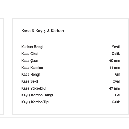
Kasa & Kayış & Kadran
Kadran Rengi
Yeşil
Kasa Cinsi
Çelik
Kasa Çapı
40 mm
Kasa Kalınlığı
11 mm
Kasa Rengi
Gri
Kasa Şekli
Oval
Kasa Yüksekliği
47 mm
Kayış Kordon Rengi
Gri
Kayış Kordon Tipi
Çelik