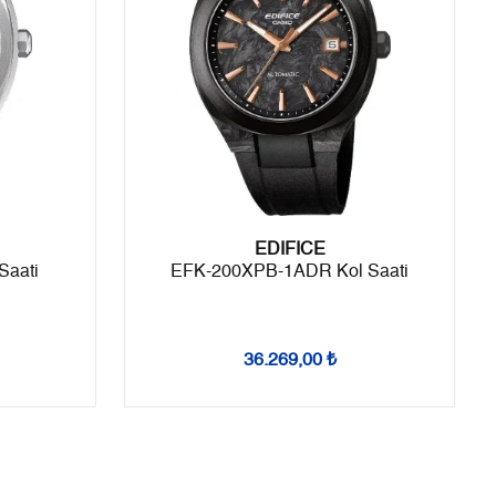
8
2.040,27 ₺
16.322,16 ₺
9
1.853,69 ₺
16.683,21 ₺
Taksit
Taksit Tutarı
Toplam Tutar
Tek Çekim
14.030,55 ₺
14.030,55 ₺
EDIFICE
Saati
EFK-200XPB-1ADR Kol Saati
2
7.015,28 ₺
14.030,56 ₺
3
4.907,50 ₺
14.722,50 ₺
36.269,00 ₺
4
3.754,29 ₺
15.017,16 ₺
5
3.064,44 ₺
15.322,20 ₺
6
2.606,94 ₺
15.641,64 ₺