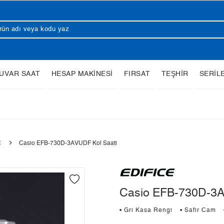
UVAR SAAT
HESAP MAKİNESİ
FIRSAT
TEŞHİR
SERİL
t
Casio EFB-730D-3AVUDF Kol Saati
Casio EFB-730D-3A
• Gri Kasa Rengi
• Safir Cam