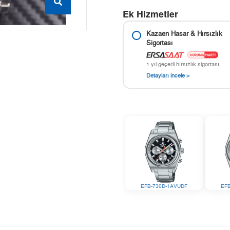
Ek Hizmetler
Kazaen Hasar & Hırsızlık
Sigortası
1 yıl geçerli hırsızlık sigortası
Detayları incele >
EFB-730D-1AVUDF
EF