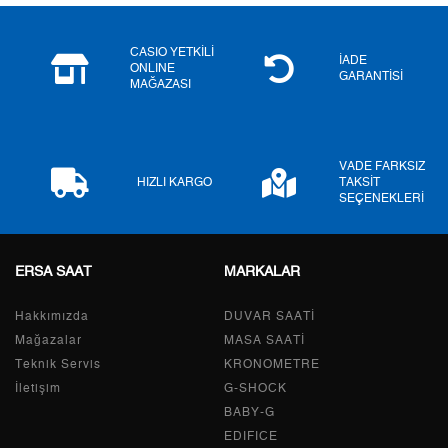
5
2.653,61 ₺
13.268,05 ₺
6
2.257,44 ₺
13.544,64 ₺
CASIO YETKİLİ
İADE
ONLINE
GARANTİSİ
MAĞAZASI
7
1.976,15 ₺
13.833,05 ₺
8
1.766,74 ₺
14.133,92 ₺
VADE FARKSIZ
9
1.605,17 ₺
14.446,53 ₺
HIZLI KARGO
TAKSİT
SEÇENEKLERİ
ERSA SAAT
MARKALAR
Taksit
Taksit Tutarı
Toplam Tutar
Hakkımızda
Tek Çekim
12.149,55 ₺
DUVAR SAATİ
12.149,55 ₺
Mağazalar
MASA SAATİ
2
6.074,78 ₺
12.149,56 ₺
Teknik Servis
KRONOMETRE
İletişim
G-SHOCK
3
4.249,58 ₺
12.748,74 ₺
BABY-G
EDIFICE
4
3.250,98 ₺
13.003,92 ₺