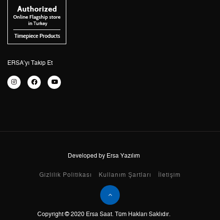
4
3.250,98 ₺
13.003,92 ₺
5
2.653,61 ₺
13.268,05 ₺
6
2.257,44 ₺
13.544,64 ₺
ERSA’yı Takip Et
7
1.976,15 ₺
13.833,05 ₺
8
1.766,74 ₺
14.133,92 ₺
9
1.605,17 ₺
14.446,53 ₺
Developed by Ersa Yazılım
Taksit
Taksit Tutarı
Toplam Tutar
Gizlilik Politikası
Kullanım Şartları
İletişim
Tek Çekim
12.149,55 ₺
12.149,55 ₺
Copyright © 2020 Ersa Saat. Tüm Hakları Saklıdır.
2
6.074,78 ₺
12.149,56 ₺