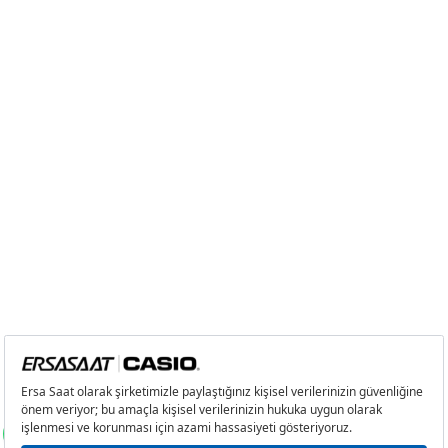
7
1.976,15 ₺
13.833,05 ₺
8
1.766,74 ₺
14.133,92 ₺
9
1.605,17 ₺
14.446,53 ₺
Taksit
Taksit Tutarı
Toplam Tutar
Tek Çekim
12.149,55 ₺
12.149,55 ₺
2
6.074,78 ₺
12.149,56 ₺
3
4.249,58 ₺
12.748,74 ₺
4
3.250,98 ₺
13.003,92 ₺
5
2.653,61 ₺
13.268,05 ₺