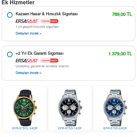
Ek Hizmetler
Kazaen Hasar & Hırsızlık Sigortası
789,00 TL
1 yıl geçerli hırsızlık sigortası
Detayları incele >
+2 Yıl Ek Garanti Sigortası
1.379,00 TL
Uzatılmış garanti ile ücretsiz onarım.
Detayları incele >
EFR-575CL-3ADF
EFR-575D-1ADF
EFR-575D-2ADF