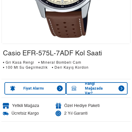
Casio EFR-575L-7ADF Kol Saati
• Gri Kasa Rengi
• Mineral Bombeli Cam
• 100 Mt Su Geçirmezlik
• Deri Kayış Kordon
Hangi
Fiyat Alarmı
Mağazada
Var?
Yetkili Mağaza
Özel Hediye Paketi
Ücretsiz Kargo
2 Yıl Garanti