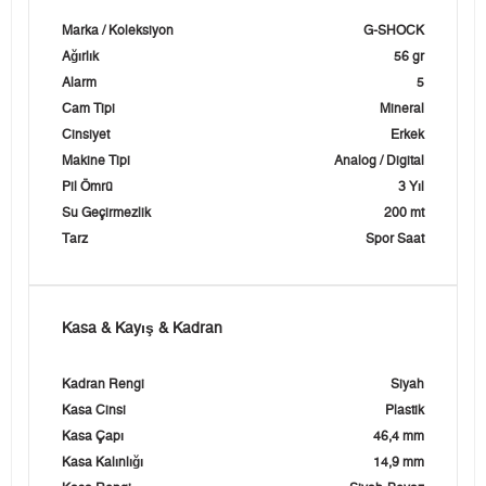
Marka / Koleksiyon
G-SHOCK
Ağırlık
56 gr
Alarm
5
Cam Tipi
Mineral
Cinsiyet
Erkek
Makine Tipi
Analog / Digital
Pil Ömrü
3 Yıl
Su Geçirmezlik
200 mt
Tarz
Spor Saat
Kasa & Kayış & Kadran
Kadran Rengi
Siyah
Kasa Cinsi
Plastik
Kasa Çapı
46,4 mm
Kasa Kalınlığı
14,9 mm