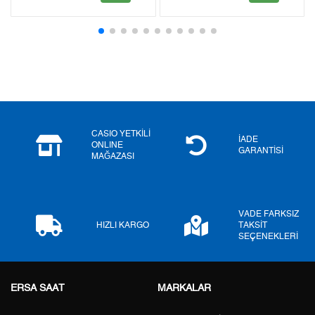
2
4.721,03 ₺
9.442,06 ₺
3
3.302,57 ₺
9.907,71 ₺
4
2.526,50 ₺
10.106,00 ₺
5
2.062,26 ₺
10.311,30 ₺
6
1.754,38 ₺
10.526,28 ₺
CASIO YETKİLİ
İADE
ONLINE
GARANTİSİ
MAĞAZASI
7
1.535,77 ₺
10.750,39 ₺
8
1.373,03 ₺
10.984,24 ₺
VADE FARKSIZ
9
1.247,46 ₺
11.227,14 ₺
HIZLI KARGO
TAKSİT
SEÇENEKLERİ
ERSA SAAT
MARKALAR
Taksit
Taksit Tutarı
Toplam Tutar