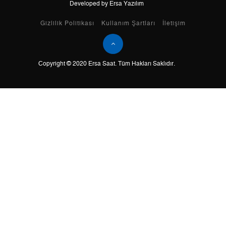
Developed by Ersa Yazılım
Taksit
Taksit Tutarı
Toplam Tutar
Gizlilik Politikası
Kullanım Şartları
İletişim
Tek Çekim
9.442,05 ₺
9.442,05 ₺
Copyright © 2020 Ersa Saat. Tüm Hakları Saklıdır.
2
4.721,03 ₺
9.442,06 ₺
3
3.302,57 ₺
9.907,71 ₺
4
2.526,50 ₺
10.106,00 ₺
5
2.062,26 ₺
10.311,30 ₺
6
1.754,38 ₺
10.526,28 ₺
7
1.535,77 ₺
10.750,39 ₺
8
1.373,03 ₺
10.984,24 ₺
9
1.247,46 ₺
11.227,14 ₺