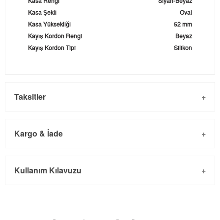
Kasa Rengi
Siyah-Beyaz
Kasa Şekli
Oval
Kasa Yüksekliği
52 mm
Kayış Kordon Rengi
Beyaz
Kayış Kordon Tipi
Silikon
Taksitler
Kargo & İade
Kargo ve Sipariş
Taksit
Taksit Tutarı
Toplam Tutar
Kullanım Kılavuzu
- Sipariş gönderimi 3 iş günü içinde yapılmaktadır. Resmi
Tek Çekim
9.442,05 ₺
9.442,05 ₺
bayram tatillerinde verilen siparişler tatil bitiminde kargoya
2
4.721,03 ₺
9.442,06 ₺
verilir.