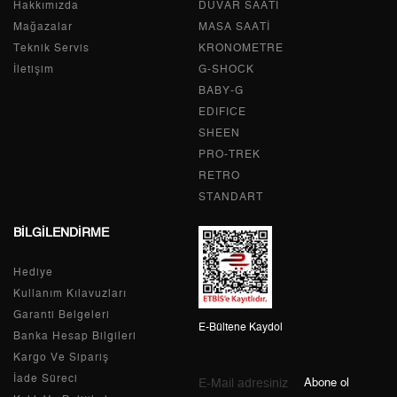
Hakkımızda
Tek Çekim
9.442,05 ₺
DUVAR SAATİ
9.442,05 ₺
Mağazalar
MASA SAATİ
2
4.721,03 ₺
9.442,06 ₺
Teknik Servis
KRONOMETRE
İletişim
G-SHOCK
3
3.302,57 ₺
9.907,71 ₺
BABY-G
EDIFICE
4
2.526,50 ₺
10.106,00 ₺
SHEEN
PRO-TREK
5
2.062,26 ₺
10.311,30 ₺
RETRO
6
1.754,38 ₺
10.526,28 ₺
STANDART
BİLGİLENDİRME
7
1.535,77 ₺
10.750,39 ₺
Hediye
8
1.373,03 ₺
10.984,24 ₺
Kullanım Kılavuzları
9
1.247,46 ₺
11.227,14 ₺
Garanti Belgeleri
E-Bültene Kaydol
Banka Hesap Bilgileri
Kargo Ve Sipariş
İade Süreci
Abone ol