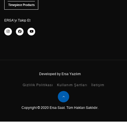
5
2.473,09 ₺
12.365,45 ₺
6
2.103,87 ₺
12.623,22 ₺
ERSA’yı Takip Et
7
1.841,72 ₺
12.892,04 ₺
8
1.646,56 ₺
13.172,48 ₺
9
1.495,98 ₺
13.463,82 ₺
Developed by Ersa Yazılım
Taksit
Taksit Tutarı
Toplam Tutar
Gizlilik Politikası
Kullanım Şartları
İletişim
Tek Çekim
11.323,05 ₺
11.323,05 ₺
Copyright © 2020 Ersa Saat. Tüm Hakları Saklıdır.
2
5.661,53 ₺
11.323,06 ₺
3
3.960,49 ₺
11.881,47 ₺