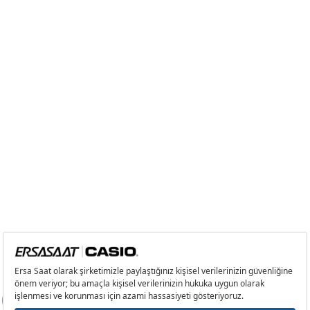
8
1.646,56 ₺
13.172,48 ₺
9
1.495,98 ₺
13.463,82 ₺
Taksit
Taksit Tutarı
Toplam Tutar
Tek Çekim
11.323,05 ₺
11.323,05 ₺
2
5.661,53 ₺
11.323,06 ₺
3
3.960,49 ₺
11.881,47 ₺
4
3.029,82 ₺
12.119,28 ₺
5
2.473,09 ₺
12.365,45 ₺
6
2.103,87 ₺
12.623,22 ₺