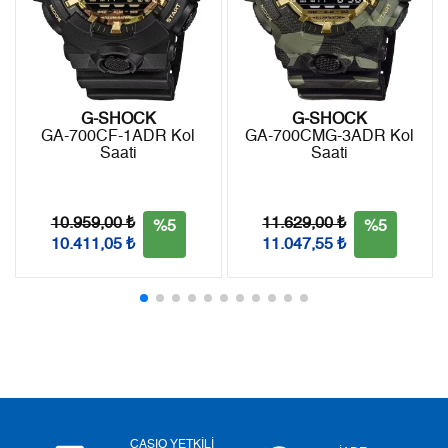
8
1.646,56 ₺
13.172,48 ₺
9
1.495,98 ₺
13.463,82 ₺
G-SHOCK
G-SHOCK
GA-700CF-1ADR Kol
GA-700CMG-3ADR Kol
Saati
Saati
Taksit
Taksit Tutarı
Toplam Tutar
Tek Çekim
11.323,05 ₺
11.323,05 ₺
10.959,00 ₺
11.629,00 ₺
%5
%5
10.411,05 ₺
11.047,55 ₺
2
5.661,53 ₺
11.323,06 ₺
3
3.960,49 ₺
11.881,47 ₺
4
3.029,82 ₺
12.119,28 ₺
5
2.473,09 ₺
12.365,45 ₺
6
2.103,87 ₺
12.623,22 ₺
CASIO YETKİLİ