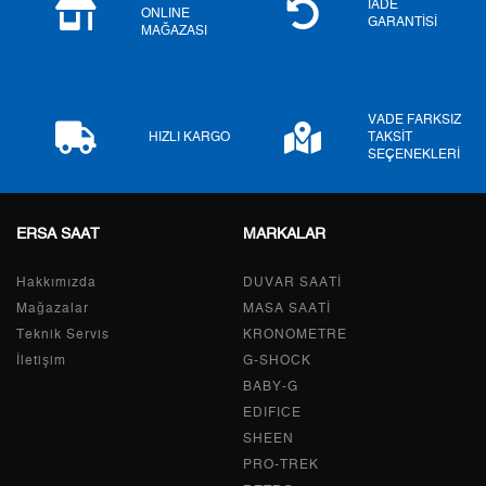
İADE
ONLINE
GARANTİSİ
MAĞAZASI
7
1.841,72 ₺
12.892,04 ₺
8
1.646,56 ₺
13.172,48 ₺
VADE FARKSIZ
9
1.495,98 ₺
13.463,82 ₺
HIZLI KARGO
TAKSİT
SEÇENEKLERİ
ERSA SAAT
MARKALAR
Taksit
Taksit Tutarı
Toplam Tutar
Hakkımızda
Tek Çekim
11.323,05 ₺
DUVAR SAATİ
11.323,05 ₺
Mağazalar
MASA SAATİ
2
5.661,53 ₺
11.323,06 ₺
Teknik Servis
KRONOMETRE
İletişim
G-SHOCK
3
3.960,49 ₺
11.881,47 ₺
BABY-G
EDIFICE
4
3.029,82 ₺
12.119,28 ₺
SHEEN
PRO-TREK
5
2.473,09 ₺
12.365,45 ₺