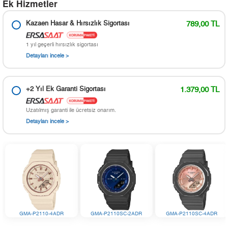
Ek Hizmetler
Kazaen Hasar & Hırsızlık Sigortası
789,00 TL
1 yıl geçerli hırsızlık sigortası
Detayları incele >
+2 Yıl Ek Garanti Sigortası
1.379,00 TL
Uzatılmış garanti ile ücretsiz onarım.
Detayları incele >
GMA-P2110-4ADR
GMA-P2110SC-2ADR
GMA-P2110SC-4ADR