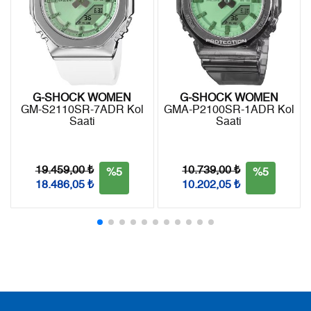
7
1.900,43 ₺
13.303,01 ₺
8
1.699,05 ₺
13.592,40 ₺
9
1.543,67 ₺
13.893,03 ₺
G-SHOCK WOMEN
G-SHOCK WOMEN
GM-S2110SR-7ADR Kol
GMA-P2100SR-1ADR Kol
Saati
Saati
Taksit
Taksit Tutarı
Toplam Tutar
Tek Çekim
11.684,05 ₺
11.684,05 ₺
19.459,00 ₺
10.739,00 ₺
%5
%5
18.486,05 ₺
10.202,05 ₺
2
5.842,03 ₺
11.684,06 ₺
3
4.086,76 ₺
12.260,28 ₺
4
3.126,42 ₺
12.505,68 ₺
5
2.551,94 ₺
12.759,70 ₺