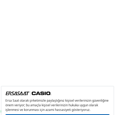
9
1.543,67 ₺
13.893,03 ₺
Taksit
Taksit Tutarı
Toplam Tutar
Tek Çekim
11.684,05 ₺
11.684,05 ₺
2
5.842,03 ₺
11.684,06 ₺
3
4.086,76 ₺
12.260,28 ₺
4
3.126,42 ₺
12.505,68 ₺
5
2.551,94 ₺
12.759,70 ₺
6
2.170,95 ₺
13.025,70 ₺
7
1.900,43 ₺
13.303,01 ₺