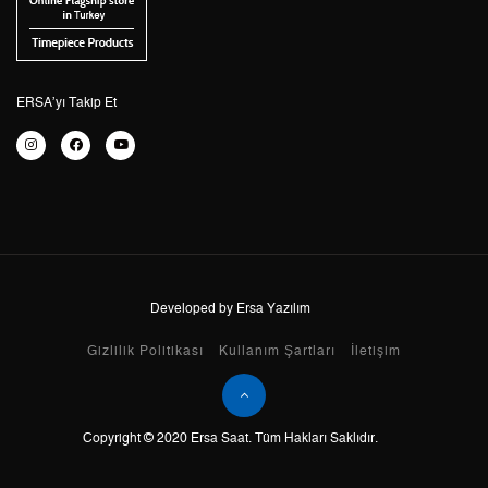
4
3.126,42 ₺
12.505,68 ₺
5
2.551,94 ₺
12.759,70 ₺
6
2.170,95 ₺
13.025,70 ₺
ERSA’yı Takip Et
7
1.900,43 ₺
13.303,01 ₺
8
1.699,05 ₺
13.592,40 ₺
9
1.543,67 ₺
13.893,03 ₺
Developed by Ersa Yazılım
Taksit
Taksit Tutarı
Toplam Tutar
Gizlilik Politikası
Kullanım Şartları
İletişim
Tek Çekim
11.684,05 ₺
11.684,05 ₺
Copyright © 2020 Ersa Saat. Tüm Hakları Saklıdır.
2
5.842,03 ₺
11.684,06 ₺