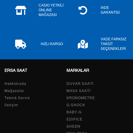
6
2.170,95 ₺
13.025,70 ₺
CASIO YETKİLİ
İADE
ONLINE
GARANTİSİ
MAĞAZASI
7
1.900,43 ₺
13.303,01 ₺
8
1.699,05 ₺
13.592,40 ₺
VADE FARKSIZ
9
1.543,67 ₺
13.893,03 ₺
HIZLI KARGO
TAKSİT
SEÇENEKLERİ
ERSA SAAT
MARKALAR
Taksit
Taksit Tutarı
Toplam Tutar
Hakkımızda
Tek Çekim
11.684,05 ₺
DUVAR SAATİ
11.684,05 ₺
Mağazalar
MASA SAATİ
2
5.842,03 ₺
11.684,06 ₺
Teknik Servis
KRONOMETRE
İletişim
G-SHOCK
3
4.086,76 ₺
12.260,28 ₺
BABY-G
EDIFICE
4
3.126,42 ₺
12.505,68 ₺
SHEEN