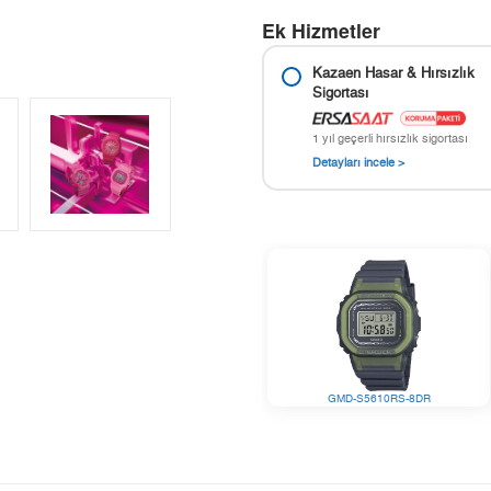
Ek Hizmetler
Kazaen Hasar & Hırsızlık
Sigortası
1 yıl geçerli hırsızlık sigortası
Detayları incele >
GMD-S5610RS-8DR