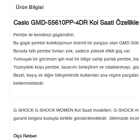
Ürün Bilgisi
Casio GMD-S5610PP-4DR Kol Saati Özellikle
Pembe ile kendinizi güçlendirin.
Bu güçlü pembe koleksiyonun önemli bir parçası olan GMD-S5610
Burada tatlı pembe tonları yok, sadece yüksek etkili güç var.
Yumuşak bir görünüm için mat bir bitişe sahip parlak pembe, basi
Yüzeydeki koyu pembe, tasarımı birleştiren ve odaklanmayı, güc
Bezel, kayış ve diğer bileşenlerde kullanılan ana reçine parçaları,
beklenmektedir.
G-SHOCK G-SHOCK WOMEN Kol Saati modelleri, G-SHOCK markasının
garanti belgesi koduyla birlikte gönderilmektedir. Sitemizde incel
Ölçü Rehberi