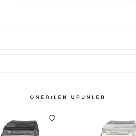
Taksit
Taksit Tutarı
Toplam Tutar
Tek Çekim
8.074,05 ₺
8.074,05 ₺
tillerinde verilen siparişler tatil bitiminde kargoya verilir.
n her yerine 2.500₺ ve üzeri alışverişlerde Yurtiçi Kargo ile ücretsiz g
2
4.037,03 ₺
8.074,06 ₺
ÖNERİLEN ÜRÜNLER
3
2.824,08 ₺
8.472,24 ₺
 edebilirsiniz.
4
2.160,45 ₺
8.641,80 ₺
5
1.763,47 ₺
8.817,35 ₺