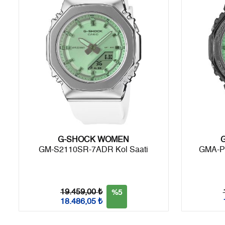
6
1.500,20 ₺
9.001,20 ₺
7
1.313,26 ₺
9.192,82 ₺
8
1.174,10 ₺
9.392,80 ₺
9
1.066,73 ₺
9.600,57 ₺
Taksit
Taksit Tutarı
Toplam Tutar
G-SHOCK WOMEN
Tek Çekim
8.074,05 ₺
8.074,05 ₺
GM-S2110SR-7ADR Kol Saati
GMA-P
2
4.037,03 ₺
8.074,06 ₺
3
2.824,08 ₺
8.472,24 ₺
19.459,00 ₺
%5
18.486,05 ₺
4
2.160,45 ₺
8.641,80 ₺