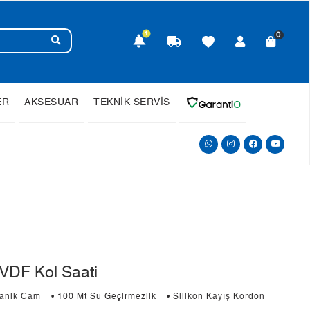
1
0
ER
AKSESUAR
TEKNİK SERVİS
VDF Kol Saati
ganik Cam
• 100 Mt Su Geçirmezlik
• Silikon Kayış Kordon