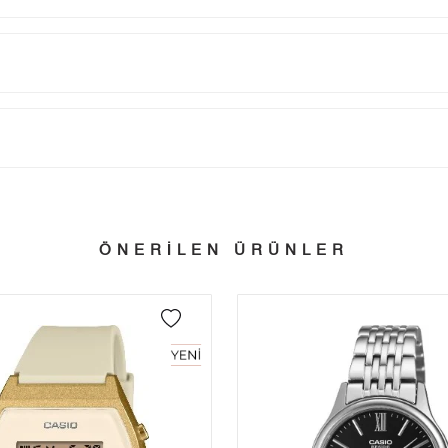
Taksit
Taksit Tutarı
Toplam Tutar
Tek Çekim
2.953,55 ₺
2.953,55 ₺
tillerinde verilen siparişler tatil bitiminde kargoya verilir.
n her yerine 2.500₺ ve üzeri alışverişlerde Yurtiçi Kargo ile ücretsiz g
2
1.476,78 ₺
2.953,56 ₺
ÖNERİLEN ÜRÜNLER
3
1.033,07 ₺
3.099,21 ₺
 edebilirsiniz.
4
790,31 ₺
3.161,24 ₺
5
645,09 ₺
3.225,45 ₺
6
548,78 ₺
3.292,68 ₺
7
480,40 ₺
3.362,80 ₺