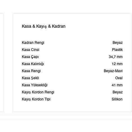
Kasa & Kayış & Kadran
Kadran Rengi
Beyaz
Kasa Cinsi
Plastik
Kasa Çapı
34,7 mm
Kasa Kalınlığı
12 mm
Kasa Rengi
Beyaz-Mavi
Kasa Şekli
Oval
Kasa Yüksekliği
41 mm
Kayış Kordon Rengi
Beyaz
Kayış Kordon Tipi
Silikon