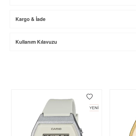
Kargo & İade
Kargo ve Sipariş
Taksit
Taksit Tutarı
Toplam Tutar
Kullanım Kılavuzu
Tek Çekim
2.953,55 ₺
2.953,55 ₺
- Sipariş gönderimi 3 iş günü içinde yapılmaktadır. Resmi bayram ta
- İnternet mağazamızdan yapacağınız tüm alışverişlerde Türkiye'ni
2
1.476,78 ₺
2.953,56 ₺
İade
3
1.033,07 ₺
3.099,21 ₺
- Kargonuz elinize ulaştığı tarihten itibaren 14 gün içerisinde iade
4
790,31 ₺
3.161,24 ₺
5
645,09 ₺
3.225,45 ₺
6
548,78 ₺
3.292,68 ₺
7
480,40 ₺
3.362,80 ₺