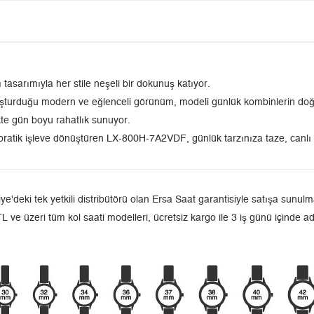
tasarımıyla her stile neşeli bir dokunuş katıyor.
turduğu modern ve eğlenceli görünüm, modeli günlük kombinlerin doğal b
te gün boyu rahatlık sunuyor.
 pratik işleve dönüştüren LX-800H-7A2VDF, günlük tarzınıza taze, canlı ve
ki tek yetkili distribütörü olan Ersa Saat garantisiyle satışa sunulmak
L ve üzeri tüm kol saati modelleri, ücretsiz kargo ile 3 iş günü içinde a