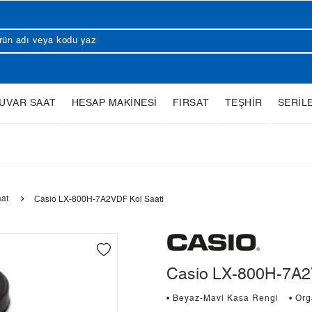
UVAR SAAT
HESAP MAKİNESİ
FIRSAT
TEŞHİR
SERİL
aat
Casio LX-800H-7A2VDF Kol Saati
Casio LX-800H-7A2
• Beyaz-Mavi Kasa Rengi
• Or