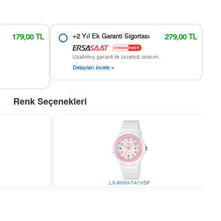
179,00 TL
+2 Yıl Ek Garanti Sigortası
279,00 TL
Uzatılmış garanti ile ücretsiz onarım.
Detayları incele >
Renk Seçenekleri
LX-800H-7A1VDF