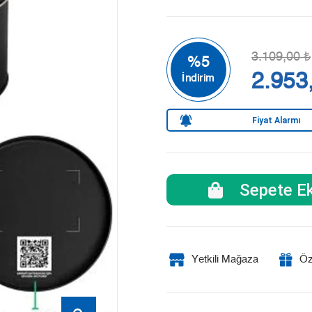
3.109,00 ₺
2.953
Fiyat Alarmı
Sepete Ek
Yetkili Mağaza
Öz