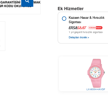
Ek Hizmetler
Kazaen Hasar & Hırsızlık
Sigortası
1 yıl geçerli hırsızlık sigortası
Detayları incele >
LX-800H-4AVDF