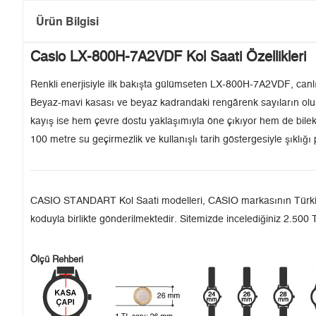
Ürün Bilgisi
Casio LX-800H-7A2VDF Kol Saati Özellikleri
Renkli enerjisiyle ilk bakışta gülümseten LX-800H-7A2VDF, canlı 
Beyaz-mavi kasası ve beyaz kadrandaki rengârenk sayıların oluş
kayış ise hem çevre dostu yaklaşımıyla öne çıkıyor hem de bilek
100 metre su geçirmezlik ve kullanışlı tarih göstergesiyle şıklığı
CASIO STANDART Kol Saati modelleri, CASIO markasının Türkiye'de
koduyla birlikte gönderilmektedir. Sitemizde incelediğiniz 2.500 T
Ölçü Rehberi