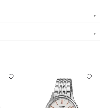
Taksit
Taksit Tutarı
Toplam Tutar
Tek Çekim
2.953,55 ₺
2.953,55 ₺
önderilir.
2
1.476,78 ₺
2.953,56 ₺
3
1.033,07 ₺
3.099,21 ₺
4
790,31 ₺
3.161,24 ₺
5
645,09 ₺
3.225,45 ₺
6
548,78 ₺
3.292,68 ₺
7
480,40 ₺
3.362,80 ₺