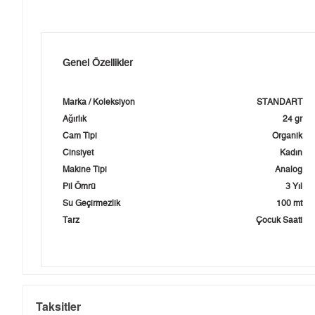
Genel Özellikler
Marka / Koleksiyon
STANDART
Ağırlık
24 gr
Cam Tipi
Organik
Cinsiyet
Kadın
Makine Tipi
Analog
Pil Ömrü
3 Yıl
Su Geçirmezlik
100 mt
Tarz
Çocuk Saati
Taksitler