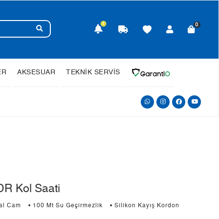
1
0
ER
AKSESUAR
TEKNİK SERVİS
R Kol Saati
ral Cam
• 100 Mt Su Geçirmezlik
• Silikon Kayış Kordon