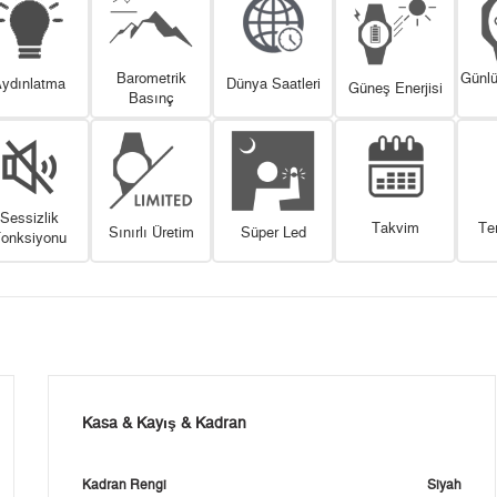
Barometrik
Günlü
ydınlatma
Dünya Saatleri
Güneş Enerjisi
Basınç
Sessizlik
Takvim
Te
Sınırlı Üretim
Süper Led
onksiyonu
Kasa & Kayış & Kadran
Kadran Rengi
Siyah