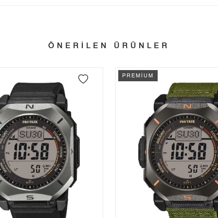
Tek Çekim
37.932,55 ₺
37.932,55 ₺
tillerinde verilen siparişler tatil bitiminde kargoya verilir.
n her yerine 2.500₺ ve üzeri alışverişlerde Yurtiçi Kargo ile ücretsiz g
2
18.966,28 ₺
37.932,56 ₺
ÖNERİLEN ÜRÜNLER
3
13.267,77 ₺
39.803,31 ₺
 edebilirsiniz.
4
10.149,99 ₺
40.599,96 ₺
PREMİUM
5
8.284,93 ₺
41.424,65 ₺
6
7.048,04 ₺
42.288,24 ₺
7
6.169,80 ₺
43.188,60 ₺
8
5.516,02 ₺
44.128,16 ₺
9
5.011,57 ₺
45.104,13 ₺