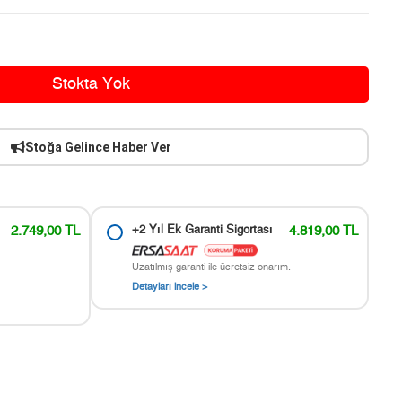
Stokta Yok
Stoğa Gelince Haber Ver
2.749,00 TL
+2 Yıl Ek Garanti Sigortası
4.819,00 TL
Uzatılmış garanti ile ücretsiz onarım.
Detayları incele >