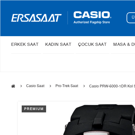
ERKEK SAAT
KADIN SAAT
ÇOCUK SAAT
MASA & D
Casio Saat
Pro-Trek Saat
Casio PRW-6000-1DR Kol S
PREMIUM