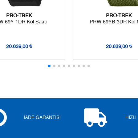
Taksit
Taksit Tutarı
Toplam Tutar
PRO-TREK
Tek Çekim
37.932,55 ₺
37.932,55 ₺
PRO-TREK
-69Y-1DR Kol Saati
PRW-69YB-3DR Kol S
2
18.966,28 ₺
37.932,56 ₺
3
13.267,77 ₺
39.803,31 ₺
20.639,00 ₺
20.639,00 ₺
4
10.149,99 ₺
40.599,96 ₺
5
8.284,93 ₺
41.424,65 ₺
6
7.048,04 ₺
42.288,24 ₺
7
6.169,80 ₺
43.188,60 ₺
8
5.516,02 ₺
44.128,16 ₺
İADE GARANTİSİ
HIZL
9
5.011,57 ₺
45.104,13 ₺