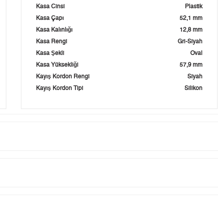
Kasa Cinsi
Plastik
Kasa Çapı
52,1 mm
Kasa Kalınlığı
12,8 mm
Kasa Rengi
Gri-Siyah
Kasa Şekli
Oval
Kasa Yüksekliği
57,9 mm
Kayış Kordon Rengi
Siyah
Kayış Kordon Tipi
Silikon
Taksit
Taksit Tutarı
Toplam Tutar