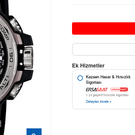
Ek Hizmetler
Kazaen Hasar & Hırsızlık
Sigortası
1 yıl geçerli hırsızlık sigortası
Detayları incele >