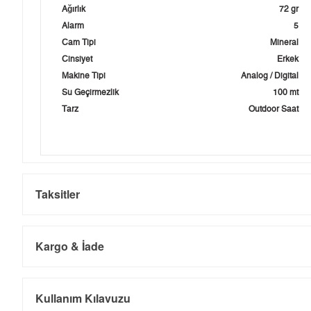
Ağırlık
72 gr
Alarm
5
Cam Tipi
Mineral
Cinsiyet
Erkek
Makine Tipi
Analog / Digital
Su Geçirmezlik
100 mt
Tarz
Outdoor Saat
Taksitler
Kargo & İade
Kargo ve Sipariş
Taksit
Taksit Tutarı
Toplam Tutar
Kullanım Kılavuzu