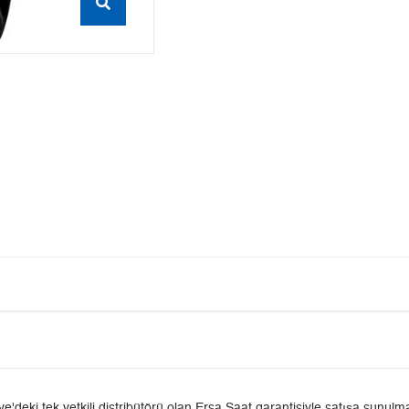
ki tek yetkili distribütörü olan Ersa Saat garantisiyle satışa sunulmak