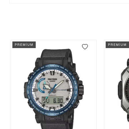
Tek Çekim
37.932,55 ₺
37.932,55 ₺
- Sipariş gönderimi 3 iş günü içinde yapılmaktadır. Resmi bayram ta
- İnternet mağazamızdan yapacağınız tüm alışverişlerde Türkiye'ni
2
18.966,28 ₺
37.932,56 ₺
İade
3
13.267,77 ₺
39.803,31 ₺
- Kargonuz elinize ulaştığı tarihten itibaren 14 gün içerisinde iade
4
10.149,99 ₺
40.599,96 ₺
PREMİUM
PREMİUM
5
8.284,93 ₺
41.424,65 ₺
6
7.048,04 ₺
42.288,24 ₺
7
6.169,80 ₺
43.188,60 ₺
8
5.516,02 ₺
44.128,16 ₺
9
5.011,57 ₺
45.104,13 ₺