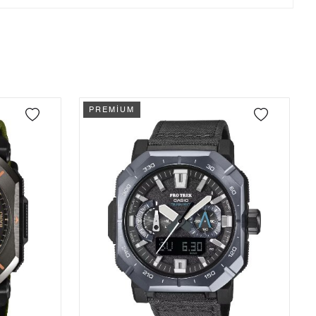
Tek Çekim
37.932,55 ₺
37.932,55 ₺
önderilir.
2
18.966,28 ₺
37.932,56 ₺
3
13.267,77 ₺
39.803,31 ₺
4
10.149,99 ₺
40.599,96 ₺
PREMİUM
5
8.284,93 ₺
41.424,65 ₺
6
7.048,04 ₺
42.288,24 ₺
7
6.169,80 ₺
43.188,60 ₺
8
5.516,02 ₺
44.128,16 ₺
9
5.011,57 ₺
45.104,13 ₺