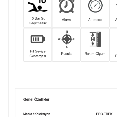
10 Bar Su
Alarm
Altımetre
A
Geçirmezlik
Pil Seviye
Pusula
Rakım Ölçum
Göstergesi
F
Genel Özellikler
Marka / Koleksiyon
PRO-TREK