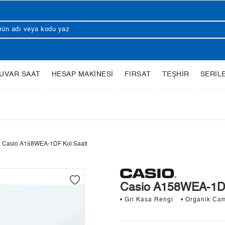
UVAR SAAT
HESAP MAKİNESİ
FIRSAT
TEŞHİR
SERİL
Casio A158WEA-1DF Kol Saati
Casio A158WEA-1DF
• Gri Kasa Rengi
• Organik Ca