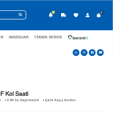
1
0
ER
AKSESUAR
TEKNİK SERVİS
 Kol Saati
m
• 0 Mt Su Geçirmezlik
• Çelik Kayış Kordon