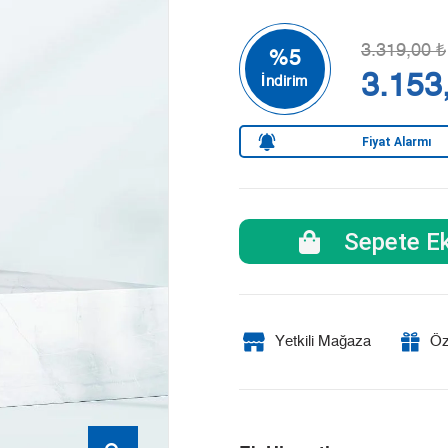
3.319,00 ₺
3.153
Fiyat Alarmı
Sepete Ek
Yetkili Mağaza
Öz