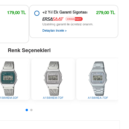
179,00 TL
+2 Yıl Ek Garanti Sigortası
279,00 TL
Uzatılmış garanti ile ücretsiz onarım.
Detayları incele >
Renk Seçenekleri
158WEM-3DF
A158WEM-7DF
A158WEA-7DF