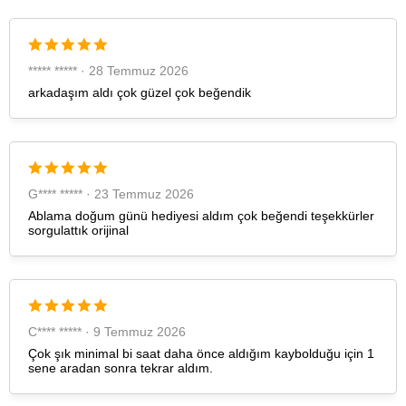
6
654,69 ₺
3.928,14 ₺
7
573,11 ₺
4.011,77 ₺
***** ***** · 28 Temmuz 2026
arkadaşım aldı çok güzel çok beğendik
8
512,38 ₺
4.099,04 ₺
9
465,52 ₺
4.189,68 ₺
G**** ***** · 23 Temmuz 2026
Ablama doğum günü hediyesi aldım çok beğendi teşekkürler
sorgulattık orijinal
Taksit
Taksit Tutarı
Toplam Tutar
Tek Çekim
3.523,55 ₺
3.523,55 ₺
2
1.761,78 ₺
3.523,56 ₺
C**** ***** · 9 Temmuz 2026
3
1.232,44 ₺
3.697,32 ₺
Çok şık minimal bi saat daha önce aldığım kaybolduğu için 1
sene aradan sonra tekrar aldım.
4
942,83 ₺
3.771,32 ₺