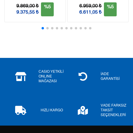
9.869,00 ₺
6.959,00 ₺
3
1.232,44 ₺
3.697,32 ₺
%5
%5
9.375,55 ₺
6.611,05 ₺
4
942,83 ₺
3.771,32 ₺
5
769,59 ₺
3.847,95 ₺
6
654,69 ₺
3.928,14 ₺
7
573,11 ₺
4.011,77 ₺
8
512,38 ₺
4.099,04 ₺
CASIO YETKİLİ
İADE
ONLINE
GARANTİSİ
MAĞAZASI
9
465,52 ₺
4.189,68 ₺
VADE FARKSIZ
HIZLI KARGO
TAKSİT
Taksit
Taksit Tutarı
Toplam Tutar
SEÇENEKLERİ
Tek Çekim
3.523,55 ₺
3.523,55 ₺