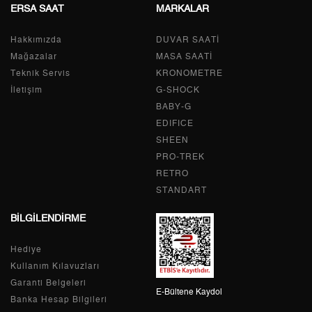
ERSA SAAT
MARKALAR
2
1.761,78 ₺
3.523,56 ₺
Hakkımızda
DUVAR SAATİ
3
1.232,44 ₺
3.697,32 ₺
Mağazalar
MASA SAATİ
4
942,83 ₺
3.771,32 ₺
Teknik Servis
KRONOMETRE
İletişim
G-SHOCK
5
769,59 ₺
3.847,95 ₺
BABY-G
EDIFICE
6
654,69 ₺
3.928,14 ₺
SHEEN
PRO-TREK
7
573,11 ₺
4.011,77 ₺
RETRO
8
512,38 ₺
STANDART
4.099,04 ₺
BİLGİLENDİRME
9
465,52 ₺
4.189,68 ₺
Hediye
Kullanım Kılavuzları
Garanti Belgeleri
Taksit
Taksit Tutarı
Toplam Tutar
E-Bültene Kaydol
Banka Hesap Bilgileri