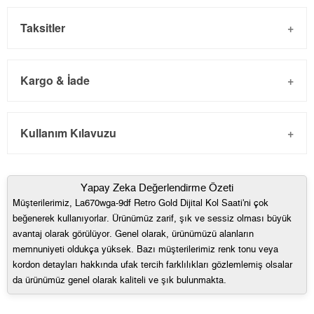
Taksitler
Kargo & İade
Kargo ve Sipariş
Taksit
Taksit Tutarı
Toplam Tutar
Kullanım Kılavuzu
- Sipariş gönderimi 3 iş günü içinde yapılmaktadır. Resmi
Tek Çekim
3.523,55 ₺
3.523,55 ₺
bayram tatillerinde verilen siparişler tatil bitiminde kargoya
2
1.761,78 ₺
3.523,56 ₺
Yapay Zeka Değerlendirme Özeti
verilir.
Müşterilerimiz, La670wga-9df Retro Gold Dijital Kol Saati'ni çok
- İnternet mağazamızdan yapacağınız tüm alışverişlerde
3
1.232,44 ₺
3.697,32 ₺
beğenerek kullanıyorlar. Ürünümüz zarif, şık ve sessiz olması büyük
Türkiye'nin her yerine 2.500₺ ve üzeri alışverişlerde Yurtiçi
avantaj olarak görülüyor. Genel olarak, ürünümüzü alanların
4
942,83 ₺
3.771,32 ₺
Kargo ile ücretsiz gönderilir.
memnuniyeti oldukça yüksek. Bazı müşterilerimiz renk tonu veya
İade
kordon detayları hakkında ufak tercih farklılıkları gözlemlemiş olsalar
5
769,59 ₺
3.847,95 ₺
da ürünümüz genel olarak kaliteli ve şık bulunmakta.
- Kargonuz elinize ulaştığı tarihten itibaren 14 gün içerisinde
6
654,69 ₺
3.928,14 ₺
iade edebilirsiniz.