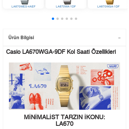
LA670WES-4AEF
LA670WA-1DF
LA670WGA-1DF
Ürün Bilgisi
Casio LA670WGA-9DF Kol Saati Özellikleri
MİNİMALİST TARZIN İKONU:
LA670