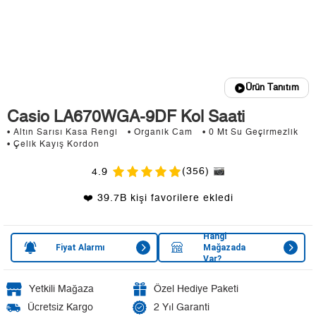
Ürün Tanıtım
Casio LA670WGA-9DF Kol Saati
• Altın Sarısı Kasa Rengi
• Organik Cam
• 0 Mt Su Geçirmezlik
• Çelik Kayış Kordon
(356)
4.9
❤️ 39.7B kişi favorilere ekledi
Hangi
Fiyat Alarmı
Mağazada
Var?
Yetkili Mağaza
Özel Hediye Paketi
Ücretsiz Kargo
2 Yıl Garanti