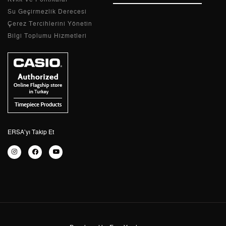
Su Geçirmezlik Derecesi
Çerez Tercihlerini Yönetin
Bilgi Toplumu Hizmetleri
Taksit
Taksit Tutarı
Toplam Tutar
Tek Çekim
0,00 ₺
0,00 ₺
2
0,00 ₺
0,00 ₺
3
0,00 ₺
0,00 ₺
4
0,00 ₺
0,00 ₺
ERSA’yı Takip Et
5
0,00 ₺
0,00 ₺
6
0,00 ₺
0,00 ₺
7
0,00 ₺
0,00 ₺
8
0,00 ₺
0,00 ₺