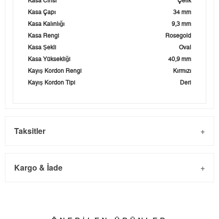
Kasa Cinsi
Çelik
Kasa Çapı
34 mm
Kasa Kalınlığı
9,3 mm
Kasa Rengi
Rosegold
Kasa Şekli
Oval
Kasa Yüksekliği
40,9 mm
Kayış Kordon Rengi
Kırmızı
Kayış Kordon Tipi
Deri
Taksitler
Kargo & İade
Kargo ve Sipariş
Taksit
Taksit Tutarı
Toplam Tutar
- Sipariş gönderimi 3 iş günü içinde yapılmaktadır. Resmi
Tek Çekim
0,00 ₺
0,00 ₺