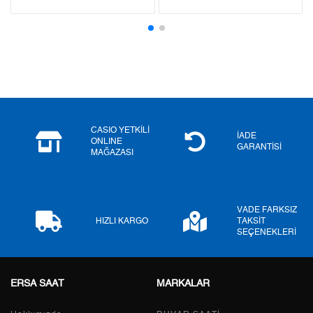
Tek Çekim
0,00 ₺
0,00 ₺
2
0,00 ₺
0,00 ₺
3
0,00 ₺
0,00 ₺
4
0,00 ₺
0,00 ₺
CASIO YETKİLİ
İADE
ONLINE
5
0,00 ₺
0,00 ₺
GARANTİSİ
MAĞAZASI
6
0,00 ₺
0,00 ₺
7
0,00 ₺
0,00 ₺
VADE FARKSIZ
HIZLI KARGO
TAKSİT
SEÇENEKLERİ
8
0,00 ₺
0,00 ₺
9
0,00 ₺
0,00 ₺
ERSA SAAT
MARKALAR