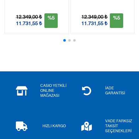
12.349,00 ₺
12.349,00 ₺
%5
%5
11.731,55 ₺
11.731,55 ₺
Taksit
Taksit Tutarı
Toplam Tutar
Tek Çekim
0,00 ₺
0,00 ₺
2
0,00 ₺
0,00 ₺
3
0,00 ₺
0,00 ₺
4
0,00 ₺
0,00 ₺
CASIO YETKİLİ
İADE
ONLINE
5
0,00 ₺
0,00 ₺
GARANTİSİ
MAĞAZASI
6
0,00 ₺
0,00 ₺
7
0,00 ₺
0,00 ₺
VADE FARKSIZ
HIZLI KARGO
TAKSİT
SEÇENEKLERİ
8
0,00 ₺
0,00 ₺