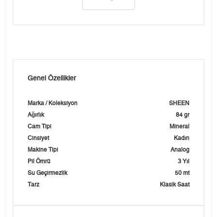
Genel Özellikler
Marka / Koleksiyon
SHEEN
Ağırlık
84 gr
Cam Tipi
Mineral
Cinsiyet
Kadın
Makine Tipi
Analog
Pil Ömrü
3 Yıl
Su Geçirmezlik
50 mt
Tarz
Klasik Saat