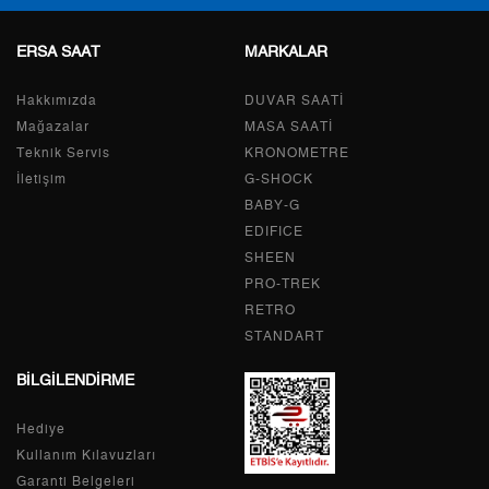
9
0,00 ₺
0,00 ₺
ERSA SAAT
MARKALAR
Hakkımızda
DUVAR SAATİ
Mağazalar
MASA SAATİ
Taksit
Taksit Tutarı
Toplam Tutar
Teknik Servis
KRONOMETRE
İletişim
G-SHOCK
Tek Çekim
0,00 ₺
0,00 ₺
BABY-G
2
0,00 ₺
0,00 ₺
EDIFICE
SHEEN
3
0,00 ₺
0,00 ₺
PRO-TREK
RETRO
4
0,00 ₺
0,00 ₺
STANDART
5
0,00 ₺
0,00 ₺
BİLGİLENDİRME
6
0,00 ₺
0,00 ₺
Hediye
Kullanım Kılavuzları
7
0,00 ₺
0,00 ₺
Garanti Belgeleri