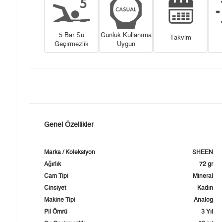
5 Bar Su
Günlük Kullanıma
Takvim
Geçirmezlik
Uygun
Genel Özellikler
Marka / Koleksiyon
SHEEN
Ağırlık
72 gr
Cam Tipi
Mineral
Cinsiyet
Kadın
Makine Tipi
Analog
Pil Ömrü
3 Yıl