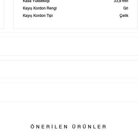
Kasa Yüksekliği
33,9 mm
Kayış Kordon Rengi
Gri
Kayış Kordon Tipi
Çelik
Taksit
Taksit Tutarı
Toplam Tutar
Tek Çekim
0,00 ₺
0,00 ₺
tillerinde verilen siparişler tatil bitiminde kargoya verilir.
n her yerine 2.500₺ ve üzeri alışverişlerde Yurtiçi Kargo ile ücretsiz g
2
0,00 ₺
0,00 ₺
ÖNERİLEN ÜRÜNLER
3
0,00 ₺
0,00 ₺
 edebilirsiniz.