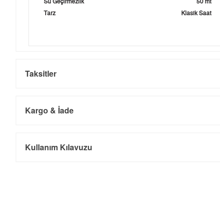
Su Geçirmezlik
50 mt
Tarz
Klasik Saat
Taksitler
Kargo & İade
Kargo ve Sipariş
Taksit
Taksit Tutarı
Toplam Tutar
Kullanım Kılavuzu
Tek Çekim
0,00 ₺
0,00 ₺
- Sipariş gönderimi 3 iş günü içinde yapılmaktadır. Resmi bayram ta
- İnternet mağazamızdan yapacağınız tüm alışverişlerde Türkiye'ni
2
0,00 ₺
0,00 ₺
İade
3
0,00 ₺
0,00 ₺
- Kargonuz elinize ulaştığı tarihten itibaren 14 gün içerisinde iade