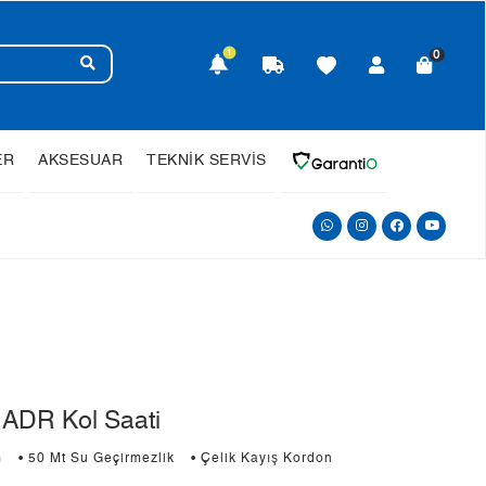
1
0
ER
AKSESUAR
TEKNİK SERVİS
ADR Kol Saati
m
• 50 Mt Su Geçirmezlik
• Çelik Kayış Kordon