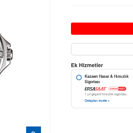
Ek Hizmetler
Kazaen Hasar & Hırsızlık
Sigortası
1 yıl geçerli hırsızlık sigortası
Detayları incele >