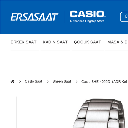
ERKEK SAAT
KADIN SAAT
ÇOCUK SAAT
MASA & D
Casio Saat
Sheen Saat
Casio SHE-4022D-1ADR Kol 