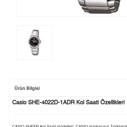
Ürün Bilgisi
Casio SHE-4022D-1ADR Kol Saati Özellikleri
CASIO SHEEN Kol Saati modelleri, CASIO markasının Türkiye'deki t