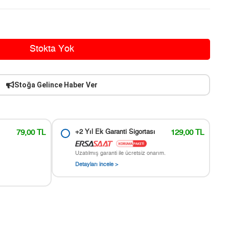
Stokta Yok
Stoğa Gelince Haber Ver
79,00 TL
+2 Yıl Ek Garanti Sigortası
129,00 TL
Uzatılmış garanti ile ücretsiz onarım.
Detayları incele >