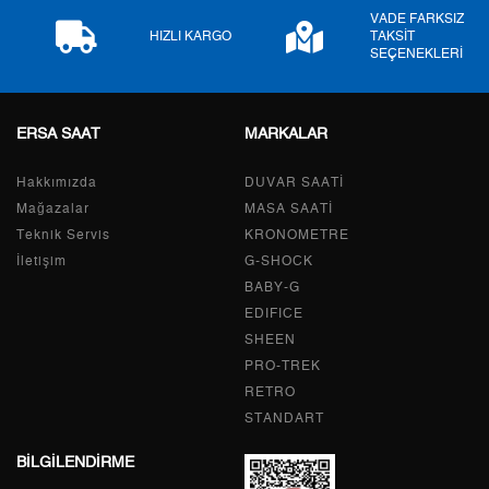
VADE FARKSIZ
9
0,00 ₺
0,00 ₺
HIZLI KARGO
TAKSİT
SEÇENEKLERİ
ERSA SAAT
MARKALAR
Taksit
Taksit Tutarı
Toplam Tutar
Hakkımızda
Tek Çekim
0,00 ₺
DUVAR SAATİ
0,00 ₺
Mağazalar
MASA SAATİ
2
0,00 ₺
0,00 ₺
Teknik Servis
KRONOMETRE
İletişim
G-SHOCK
3
0,00 ₺
0,00 ₺
BABY-G
EDIFICE
4
0,00 ₺
0,00 ₺
SHEEN
PRO-TREK
5
0,00 ₺
0,00 ₺
RETRO
6
0,00 ₺
0,00 ₺
STANDART
BİLGİLENDİRME
7
0,00 ₺
0,00 ₺