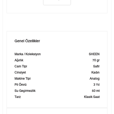
Genel Özellikler
Marka / Koleksiyon
SHEEN
Ağırlık
70 gr
Cam Tipi
Safir
Cinsiyet
Kadın
Makine Tipi
Analog
Pil Ömrü
3 Yıl
Su Geçirmezlik
50 mt
Tarz
Klasik Saat