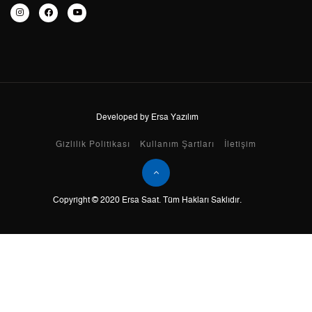
7
0,00 ₺
0,00 ₺
8
0,00 ₺
0,00 ₺
9
0,00 ₺
0,00 ₺
Developed by Ersa Yazılım
Taksit
Taksit Tutarı
Toplam Tutar
Gizlilik Politikası
Kullanım Şartları
İletişim
Tek Çekim
0,00 ₺
0,00 ₺
Copyright © 2020 Ersa Saat. Tüm Hakları Saklıdır.
2
0,00 ₺
0,00 ₺
3
0,00 ₺
0,00 ₺
4
0,00 ₺
0,00 ₺
5
0,00 ₺
0,00 ₺