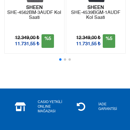
SHEEN
SHEEN
SHE-4562BM-3AUDF Kol
SHE-4539BGM-1AUDF
Saati
Kol Saati
Taksit
Taksit Tutarı
Toplam Tutar
Tek Çekim
0,00 ₺
0,00 ₺
12.349,00 ₺
12.349,00 ₺
%5
%5
11.731,55 ₺
11.731,55 ₺
2
0,00 ₺
0,00 ₺
3
0,00 ₺
0,00 ₺
4
0,00 ₺
0,00 ₺
5
0,00 ₺
0,00 ₺
6
0,00 ₺
0,00 ₺
CASIO YETKİLİ
İADE
ONLINE
GARANTİSİ
MAĞAZASI
7
0,00 ₺
0,00 ₺
8
0,00 ₺
0,00 ₺