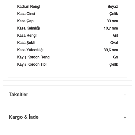
Kadran Rengi
Beyaz
Kasa Cinsi
Çelik
Kasa Çapı
33 mm
Kasa Kalınlığı
10,7 mm
Kasa Rengi
Gri
Kasa Şekli
Oval
Kasa Yüksekliği
39,6 mm
Kayış Kordon Rengi
Gri
Kayış Kordon Tipi
Çelik
Taksitler
Kargo & İade
Kargo ve Sipariş
Taksit
Taksit Tutarı
Toplam Tutar