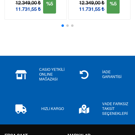
12.349,00 ₺
12.349,00 ₺
%5
%5
11.731,55 ₺
11.731,55 ₺
Taksit
Taksit Tutarı
Toplam Tutar
Tek Çekim
0,00 ₺
0,00 ₺
2
0,00 ₺
0,00 ₺
3
0,00 ₺
0,00 ₺
4
0,00 ₺
0,00 ₺
CASIO YETKİLİ
İADE
ONLINE
5
0,00 ₺
0,00 ₺
GARANTİSİ
MAĞAZASI
6
0,00 ₺
0,00 ₺
7
0,00 ₺
0,00 ₺
VADE FARKSIZ
HIZLI KARGO
TAKSİT
SEÇENEKLERİ
8
0,00 ₺
0,00 ₺
9
0,00 ₺
0,00 ₺