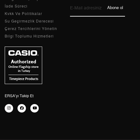
9
0,00 ₺
0,00 ₺
İade Süreci
Abone ol
Kvkk Ve Politikalar
Su Geçirmezlik Derecesi
Çerez Tercihlerini Yönetin
Bilgi Toplumu Hizmetleri
Taksit
Taksit Tutarı
Toplam Tutar
Tek Çekim
0,00 ₺
0,00 ₺
2
0,00 ₺
0,00 ₺
3
0,00 ₺
0,00 ₺
4
0,00 ₺
0,00 ₺
ERSA’yı Takip Et
5
0,00 ₺
0,00 ₺
6
0,00 ₺
0,00 ₺
7
0,00 ₺
0,00 ₺