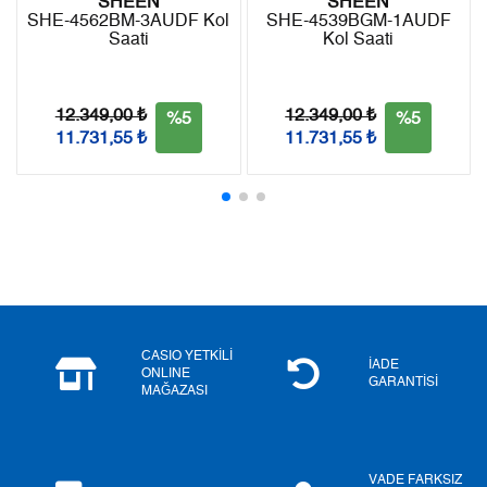
SHEEN
SHEEN
SHE-4562BM-3AUDF Kol
SHE-4539BGM-1AUDF
Saati
Kol Saati
Taksit
Taksit Tutarı
Toplam Tutar
Tek Çekim
0,00 ₺
0,00 ₺
12.349,00 ₺
12.349,00 ₺
%5
%5
11.731,55 ₺
11.731,55 ₺
2
0,00 ₺
0,00 ₺
3
0,00 ₺
0,00 ₺
4
0,00 ₺
0,00 ₺
5
0,00 ₺
0,00 ₺
6
0,00 ₺
0,00 ₺
CASIO YETKİLİ
İADE
ONLINE
GARANTİSİ
MAĞAZASI
7
0,00 ₺
0,00 ₺
8
0,00 ₺
0,00 ₺
VADE FARKSIZ
9
0,00 ₺
0,00 ₺