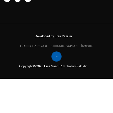
8
0,00 ₺
0,00 ₺
9
0,00 ₺
0,00 ₺
Developed by Ersa Yazılım
Taksit
Taksit Tutarı
Toplam Tutar
Gizlilik Politikası
Kullanım Şartları
İletişim
Tek Çekim
0,00 ₺
0,00 ₺
Copyright © 2020 Ersa Saat. Tüm Hakları Saklıdır.
2
0,00 ₺
0,00 ₺
3
0,00 ₺
0,00 ₺
4
0,00 ₺
0,00 ₺
5
0,00 ₺
0,00 ₺
6
0,00 ₺
0,00 ₺