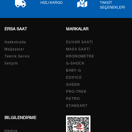
HIZLI KARGO
TAKSİT
SEÇENEKLERİ
ERSA SAAT
MARKALAR
Taksit
Taksit Tutarı
Toplam Tutar
Hakkımızda
Tek Çekim
0,00 ₺
DUVAR SAATİ
0,00 ₺
Mağazalar
MASA SAATİ
2
0,00 ₺
0,00 ₺
Teknik Servis
KRONOMETRE
İletişim
G-SHOCK
3
0,00 ₺
0,00 ₺
BABY-G
EDIFICE
4
0,00 ₺
0,00 ₺
SHEEN
PRO-TREK
5
0,00 ₺
0,00 ₺
RETRO
6
0,00 ₺
0,00 ₺
STANDART
BİLGİLENDİRME
7
0,00 ₺
0,00 ₺
Hediye
8
0,00 ₺
0,00 ₺