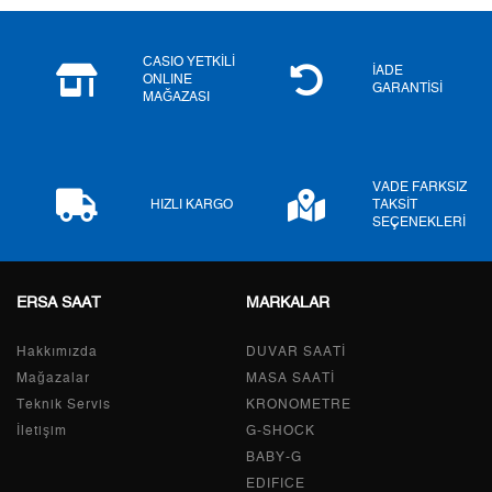
6
2.167,42 ₺
13.004,52 ₺
CASIO YETKİLİ
7
1.897,34 ₺
13.281,38 ₺
İADE
ONLINE
GARANTİSİ
MAĞAZASI
8
1.696,29 ₺
13.570,32 ₺
9
1.541,16 ₺
13.870,44 ₺
VADE FARKSIZ
HIZLI KARGO
TAKSİT
SEÇENEKLERİ
Taksit
Taksit Tutarı
Toplam Tutar
ERSA SAAT
MARKALAR
Tek Çekim
11.665,05 ₺
11.665,05 ₺
Hakkımızda
DUVAR SAATİ
2
5.832,53 ₺
11.665,06 ₺
Mağazalar
MASA SAATİ
Teknik Servis
KRONOMETRE
3
4.080,12 ₺
12.240,36 ₺
İletişim
G-SHOCK
BABY-G
4
3.121,33 ₺
12.485,32 ₺
EDIFICE