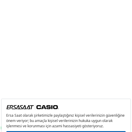
8
1.696,29 ₺
13.570,32 ₺
9
1.541,16 ₺
13.870,44 ₺
Taksit
Taksit Tutarı
Toplam Tutar
Tek Çekim
11.665,05 ₺
11.665,05 ₺
2
5.832,53 ₺
11.665,06 ₺
3
4.080,12 ₺
12.240,36 ₺
4
3.121,33 ₺
12.485,32 ₺
5
2.547,79 ₺
12.738,95 ₺
6
2.167,42 ₺
13.004,52 ₺