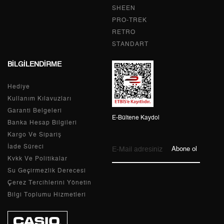
5
2.547,79 ₺
12.738,95 ₺
SHEEN
PRO-TREK
6
2.167,42 ₺
13.004,52 ₺
RETRO
STANDART
7
1.897,34 ₺
13.281,38 ₺
BİLGİLENDİRME
8
1.696,29 ₺
13.570,32 ₺
Hediye
9
1.541,16 ₺
13.870,44 ₺
Kullanım Kılavuzları
Garanti Belgeleri
E-Bültene Kaydol
Banka Hesap Bilgileri
Kargo Ve Sipariş
Taksit
Taksit Tutarı
Toplam Tutar
İade Süreci
Abone ol
Kvkk Ve Politikalar
Tek Çekim
11.665,05 ₺
11.665,05 ₺
Su Geçirmezlik Derecesi
Çerez Tercihlerini Yönetin
2
5.832,53 ₺
11.665,06 ₺
Bilgi Toplumu Hizmetleri
3
4.080,12 ₺
12.240,36 ₺