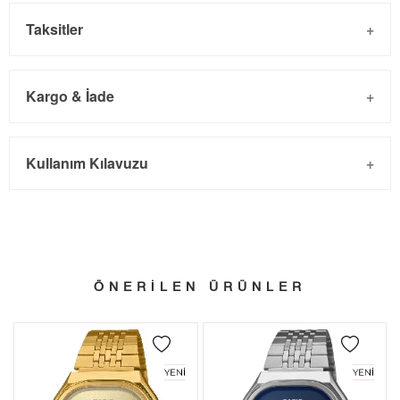
Taksitler
Kargo & İade
Kargo ve Sipariş
Taksit
Taksit Tutarı
Toplam Tutar
Kullanım Kılavuzu
- Sipariş gönderimi 3 iş günü içinde yapılmaktadır. Resmi
Tek Çekim
11.665,05 ₺
11.665,05 ₺
bayram tatillerinde verilen siparişler tatil bitiminde kargoya
2
5.832,53 ₺
11.665,06 ₺
verilir.
- İnternet mağazamızdan yapacağınız tüm alışverişlerde
3
4.080,12 ₺
12.240,36 ₺
Türkiye'nin her yerine 2.500₺ ve üzeri alışverişlerde Yurtiçi
ÖNERİLEN ÜRÜNLER
4
3.121,33 ₺
12.485,32 ₺
Kargo ile ücretsiz gönderilir.
İade
5
2.547,79 ₺
12.738,95 ₺
- Kargonuz elinize ulaştığı tarihten itibaren 14 gün içerisinde
6
2.167,42 ₺
13.004,52 ₺
iade edebilirsiniz.