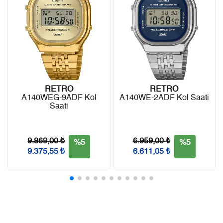
7
1.897,34 ₺
13.281,38 ₺
8
1.696,29 ₺
13.570,32 ₺
9
1.541,16 ₺
13.870,44 ₺
RETRO
RETRO
A140WEG-9ADF Kol
A140WE-2ADF Kol Saati
Taksit
Taksit Tutarı
Toplam Tutar
Saati
Tek Çekim
11.665,05 ₺
11.665,05 ₺
9.869,00 ₺
6.959,00 ₺
%5
%5
2
5.832,53 ₺
11.665,06 ₺
9.375,55 ₺
6.611,05 ₺
3
4.080,12 ₺
12.240,36 ₺
4
3.121,33 ₺
12.485,32 ₺
5
2.547,79 ₺
12.738,95 ₺