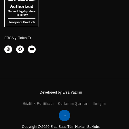
4
3.121,33 ₺
12.485,32 ₺
5
2.547,79 ₺
12.738,95 ₺
6
2.167,42 ₺
13.004,52 ₺
ERSA’yı Takip Et
7
1.897,34 ₺
13.281,38 ₺
8
1.696,29 ₺
13.570,32 ₺
9
1.541,16 ₺
13.870,44 ₺
Developed by Ersa Yazılım
Taksit
Taksit Tutarı
Toplam Tutar
Gizlilik Politikası
Kullanım Şartları
İletişim
Tek Çekim
11.665,05 ₺
11.665,05 ₺
2
5.832,53 ₺
11.665,06 ₺
Copyright © 2020 Ersa Saat. Tüm Hakları Saklıdır.