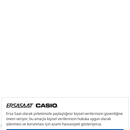
2
1.595,53 ₺
3.191,06 ₺
3
1.116,14 ₺
3.348,42 ₺
4
853,86 ₺
3.415,44 ₺
5
696,96 ₺
3.484,80 ₺
6
592,91 ₺
3.557,46 ₺
7
519,03 ₺
3.633,21 ₺
8
464,03 ₺
3.712,24 ₺
9
421,59 ₺
3.794,31 ₺
Taksit
Taksit Tutarı
Toplam Tutar