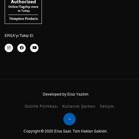
5
696,96 ₺
3.484,80 ₺
6
592,91 ₺
3.557,46 ₺
ERSA’yı Takip Et
7
519,03 ₺
3.633,21 ₺
8
464,03 ₺
3.712,24 ₺
9
421,59 ₺
3.794,31 ₺
Developed by Ersa Yazılım
Taksit
Taksit Tutarı
Toplam Tutar
Gizlilik Politikası
Kullanım Şartları
İletişim
Tek Çekim
3.191,05 ₺
3.191,05 ₺
2
1.595,53 ₺
3.191,06 ₺
Copyright © 2020 Ersa Saat. Tüm Hakları Saklıdır.
3
1.116,14 ₺
3.348,42 ₺