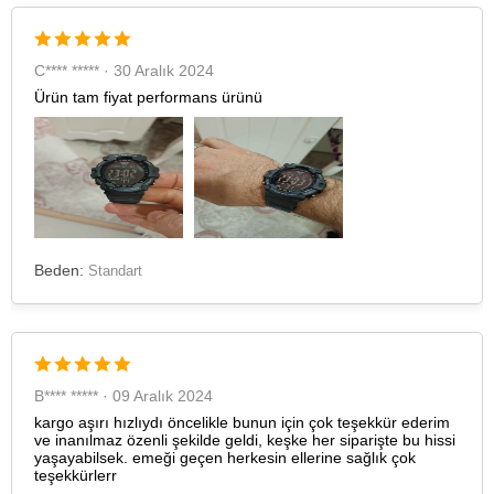
C**** ***** · 30 Aralık 2024
Taksit
Taksit Tutarı
Toplam Tutar
Ürün tam fiyat performans ürünü
Tek Çekim
3.191,05 ₺
3.191,05 ₺
2
1.595,53 ₺
3.191,06 ₺
3
1.116,14 ₺
3.348,42 ₺
4
853,86 ₺
3.415,44 ₺
Beden:
Standart
5
696,96 ₺
3.484,80 ₺
6
592,91 ₺
3.557,46 ₺
B**** ***** · 09 Aralık 2024
7
519,03 ₺
3.633,21 ₺
kargo aşırı hızlıydı öncelikle bunun için çok teşekkür ederim
ve inanılmaz özenli şekilde geldi, keşke her siparişte bu hissi
8
464,03 ₺
3.712,24 ₺
yaşayabilsek. emeği geçen herkesin ellerine sağlık çok
teşekkürlerr