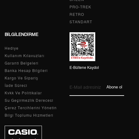
PRO-TREK
6
592,91 ₺
3.557,46 ₺
RETRO
STANDART
7
519,03 ₺
3.633,21 ₺
BİLGİLENDİRME
8
464,03 ₺
3.712,24 ₺
Hediye
9
421,59 ₺
3.794,31 ₺
Kullanım Kılavuzları
Garanti Belgeleri
E-Bültene Kaydol
Banka Hesap Bilgileri
Kargo Ve Sipariş
Taksit
Taksit Tutarı
Toplam Tutar
İade Süreci
Abone ol
Kvkk Ve Politikalar
Tek Çekim
3.191,05 ₺
3.191,05 ₺
Su Geçirmezlik Derecesi
Çerez Tercihlerini Yönetin
2
1.595,53 ₺
3.191,06 ₺
Bilgi Toplumu Hizmetleri
3
1.116,14 ₺
3.348,42 ₺
4
853,86 ₺
3.415,44 ₺