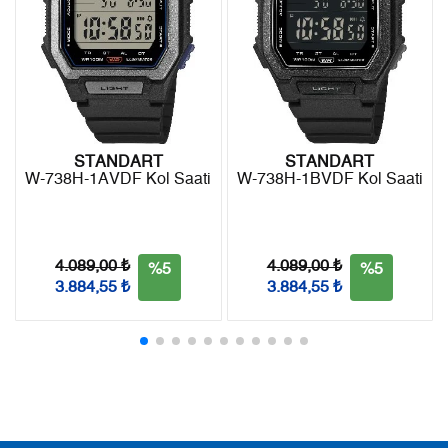
8
464,03 ₺
3.712,24 ₺
9
421,59 ₺
3.794,31 ₺
STANDART
STANDART
W-738H-1AVDF Kol Saati
W-738H-1BVDF Kol Saati
Taksit
Taksit Tutarı
Toplam Tutar
Tek Çekim
3.191,05 ₺
3.191,05 ₺
4.089,00 ₺
4.089,00 ₺
%5
%5
2
1.595,53 ₺
3.191,06 ₺
3.884,55 ₺
3.884,55 ₺
3
1.116,14 ₺
3.348,42 ₺
4
853,86 ₺
3.415,44 ₺
5
696,96 ₺
3.484,80 ₺
6
592,91 ₺
3.557,46 ₺