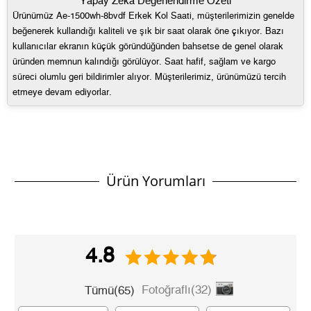
Yapay Zeka Değerlendirme Özeti
Ürünümüz Ae-1500wh-8bvdf Erkek Kol Saati, müşterilerimizin genelde
- Sipariş gönderimi 3 iş günü içinde yapılmaktadır. Resmi
Tek Çekim
3.191,05 ₺
3.191,05 ₺
beğenerek kullandığı kaliteli ve şık bir saat olarak öne çıkıyor. Bazı
bayram tatillerinde verilen siparişler tatil bitiminde kargoya
kullanıcılar ekranın küçük göründüğünden bahsetse de genel olarak
2
1.595,53 ₺
3.191,06 ₺
verilir.
üründen memnun kalındığı görülüyor. Saat hafif, sağlam ve kargo
- İnternet mağazamızdan yapacağınız tüm alışverişlerde
3
1.116,14 ₺
3.348,42 ₺
süreci olumlu geri bildirimler alıyor. Müşterilerimiz, ürünümüzü tercih
Türkiye'nin her yerine 2.500₺ ve üzeri alışverişlerde Yurtiçi
etmeye devam ediyorlar.
4
853,86 ₺
3.415,44 ₺
Kargo ile ücretsiz gönderilir.
İade
5
696,96 ₺
3.484,80 ₺
- Kargonuz elinize ulaştığı tarihten itibaren 14 gün içerisinde
6
592,91 ₺
3.557,46 ₺
Ürün Yorumları
iade edebilirsiniz.
7
519,03 ₺
3.633,21 ₺
8
464,03 ₺
3.712,24 ₺
4.8
9
421,59 ₺
3.794,31 ₺
Fotoğraflı(32)
Tümü(65)