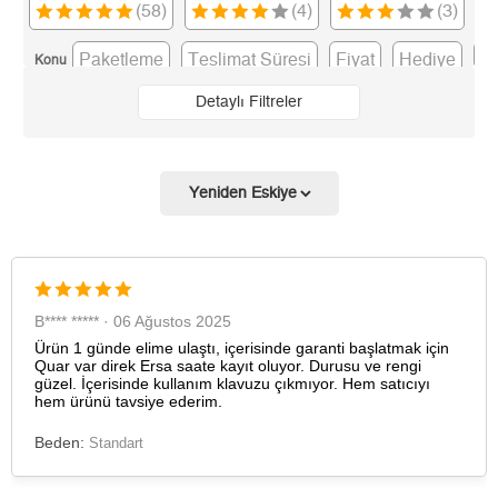
(58)
(4)
(3)
Taksit
Taksit Tutarı
Toplam Tutar
Paketleme
Teslimat Süresi
Fiyat
Hediye
Ga
Konu
Tek Çekim
3.191,05 ₺
3.191,05 ₺
Detaylı Filtreler
2
1.595,53 ₺
3.191,06 ₺
3
1.116,14 ₺
3.348,42 ₺
4
853,86 ₺
3.415,44 ₺
5
696,96 ₺
3.484,80 ₺
6
592,91 ₺
3.557,46 ₺
B**** ***** · 06 Ağustos 2025
Ürün 1 günde elime ulaştı, içerisinde garanti başlatmak için
7
519,03 ₺
3.633,21 ₺
Quar var direk Ersa saate kayıt oluyor. Durusu ve rengi
güzel. İçerisinde kullanım klavuzu çıkmıyor. Hem satıcıyı
hem ürünü tavsiye ederim.
8
464,03 ₺
3.712,24 ₺
Beden:
Standart
9
421,59 ₺
3.794,31 ₺