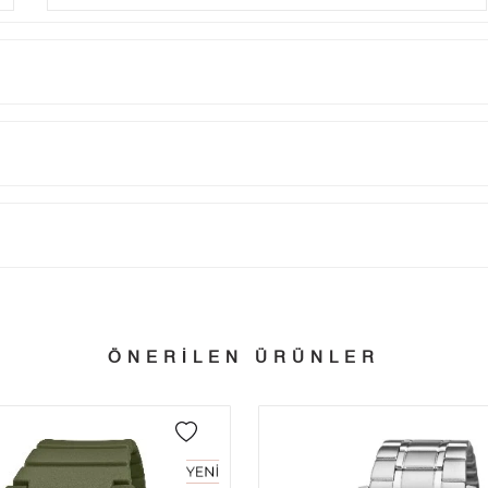
Taksit
Taksit Tutarı
Toplam Tutar
Tek Çekim
7.694,05 ₺
7.694,05 ₺
tillerinde verilen siparişler tatil bitiminde kargoya verilir.
n her yerine 2.500₺ ve üzeri alışverişlerde Yurtiçi Kargo ile ücretsiz g
2
3.847,03 ₺
7.694,06 ₺
ÖNERİLEN ÜRÜNLER
3
2.691,17 ₺
8.073,51 ₺
 edebilirsiniz.
4
2.058,77 ₺
8.235,08 ₺
5
1.680,47 ₺
8.402,35 ₺