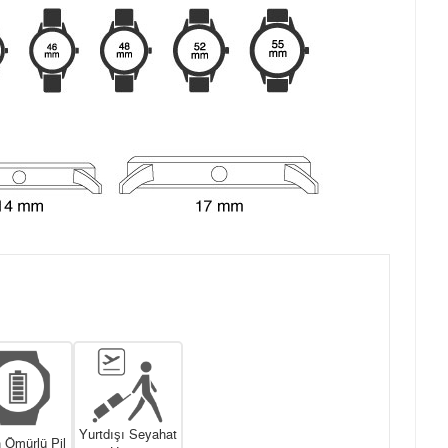
Yurtdışı Seyahat
 Ömürlü Pil