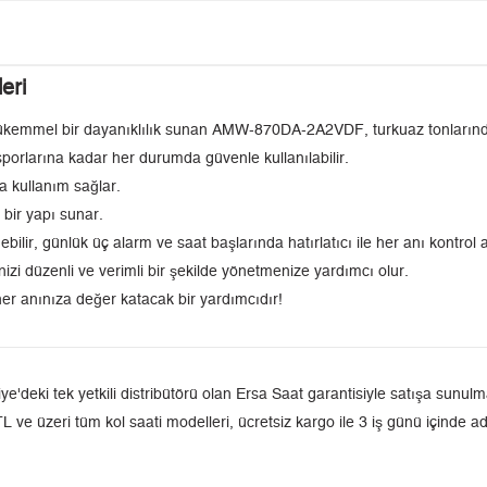
eri
e mükemmel bir dayanıklılık sunan AMW-870DA-2A2VDF, turkuaz tonlarındak
sporlarına kadar her durumda güvenle kullanılabilir.
a kullanım sağlar.
bir yapı sunar.
bilir, günlük üç alarm ve saat başlarında hatırlatıcı ile her anı kontrol al
izi düzenli ve verimli bir şekilde yönetmenize yardımcı olur.
 anınıza değer katacak bir yardımcıdır!
ki tek yetkili distribütörü olan Ersa Saat garantisiyle satışa sunulmak
L ve üzeri tüm kol saati modelleri, ücretsiz kargo ile 3 iş günü içinde a