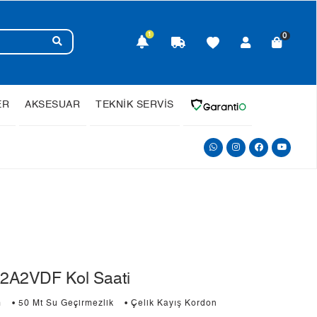
1
0
ER
AKSESUAR
TEKNİK SERVİS
A2VDF Kol Saati
m
• 50 Mt Su Geçirmezlik
• Çelik Kayış Kordon