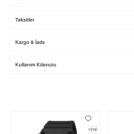
Taksitler
Kargo & İade
Kargo ve Sipariş
Taksit
Taksit Tutarı
Toplam Tutar
Kullanım Kılavuzu
Tek Çekim
7.694,05 ₺
7.694,05 ₺
- Sipariş gönderimi 3 iş günü içinde yapılmaktadır. Resmi bayram ta
- İnternet mağazamızdan yapacağınız tüm alışverişlerde Türkiye'ni
2
3.847,03 ₺
7.694,06 ₺
İade
3
2.691,17 ₺
8.073,51 ₺
- Kargonuz elinize ulaştığı tarihten itibaren 14 gün içerisinde iade
4
2.058,77 ₺
8.235,08 ₺
5
1.680,47 ₺
8.402,35 ₺