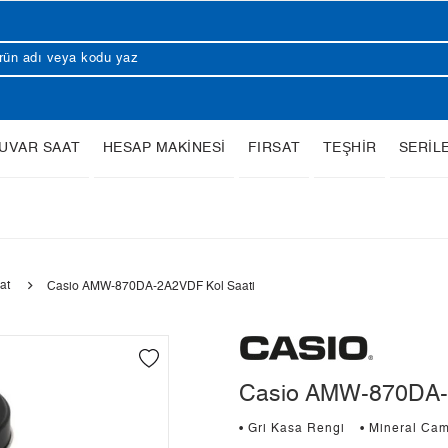
UVAR SAAT
HESAP MAKİNESİ
FIRSAT
TEŞHİR
SERİL
at
Casio AMW-870DA-2A2VDF Kol Saati
Casio AMW-870DA-2
• Gri Kasa Rengi
• Mineral Ca