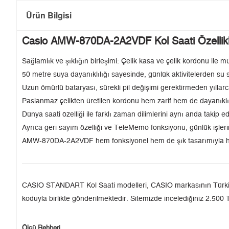
Ürün Bilgisi
Casio AMW-870DA-2A2VDF Kol Saati Özellikl
Sağlamlık ve şıklığın birleşimi: Çelik kasa ve çelik kordonu il
50 metre suya dayanıklılığı sayesinde, günlük aktivitelerden su 
Uzun ömürlü bataryası, sürekli pil değişimi gerektirmeden yıllarc
Paslanmaz çelikten üretilen kordonu hem zarif hem de dayanıklı 
Dünya saati özelliği ile farklı zaman dilimlerini aynı anda takip ede
Ayrıca geri sayım özelliği ve TeleMemo fonksiyonu, günlük işlerin
AMW-870DA-2A2VDF hem fonksiyonel hem de şık tasarımıyla her
CASIO STANDART Kol Saati modelleri, CASIO markasının Türkiye'de
koduyla birlikte gönderilmektedir. Sitemizde incelediğiniz 2.500 T
Ölçü Rehberi