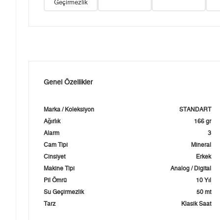
Geçirmezlik
Genel Özellikler
Marka / Koleksiyon
STANDART
Ağırlık
166 gr
Alarm
3
Cam Tipi
Mineral
Cinsiyet
Erkek
Makine Tipi
Analog / Digital
Pil Ömrü
10 Yıl
Su Geçirmezlik
50 mt
Tarz
Klasik Saat