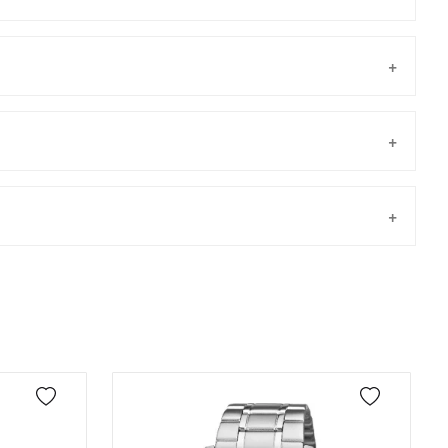
Taksit
Taksit Tutarı
Toplam Tutar
Tek Çekim
7.694,05 ₺
7.694,05 ₺
önderilir.
2
3.847,03 ₺
7.694,06 ₺
3
2.691,17 ₺
8.073,51 ₺
4
2.058,77 ₺
8.235,08 ₺
5
1.680,47 ₺
8.402,35 ₺