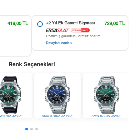
419,00 TL
+2 Yıl Ek Garanti Sigortası
729,00 TL
Uzatılmış garanti ile ücretsiz onarım.
Detayları incele >
Renk Seçenekleri
W-870A-3AVDF
AMW-870DA-2A1VDF
AMW-870DA-3AVDF