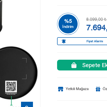
8.099,00 ₺
7.694
Fiyat Alarmı
Sepete Ek
Yetkili Mağaza
Öz