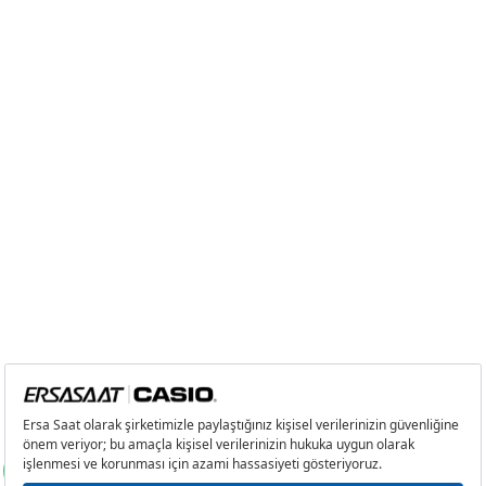
Taksit
Taksit Tutarı
Toplam Tutar
Tek Çekim
9.546,55 ₺
9.546,55 ₺
2
4.773,28 ₺
9.546,56 ₺
3
3.339,12 ₺
10.017,36 ₺
4
2.554,47 ₺
10.217,88 ₺
5
2.085,08 ₺
10.425,40 ₺
6
1.773,79 ₺
10.642,74 ₺
7
1.552,76 ₺
10.869,32 ₺
8
1.388,23 ₺
11.105,84 ₺