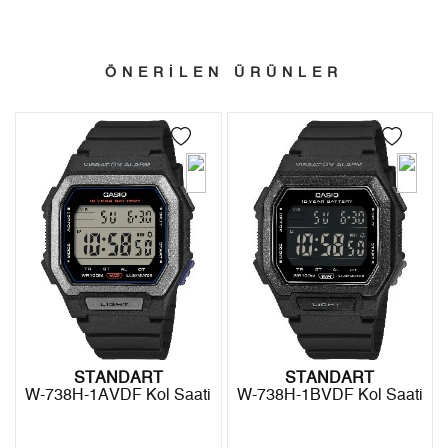
Kargo ve Sipariş
Taksit
Taksit Tutarı
Toplam Tutar
- Sipariş gönderimi 3 iş günü içinde yapılmaktadır. Resmi
Tek Çekim
9.546,55 ₺
9.546,55 ₺
ÖNERİLEN ÜRÜNLER
bayram tatillerinde verilen siparişler tatil bitiminde kargoya
2
4.773,28 ₺
9.546,56 ₺
verilir.
- İnternet mağazamızdan yapacağınız tüm alışverişlerde
3
3.339,12 ₺
10.017,36 ₺
Türkiye'nin her yerine 2.500₺ ve üzeri alışverişlerde Yurtiçi
4
2.554,47 ₺
10.217,88 ₺
Kargo ile ücretsiz gönderilir.
İade
5
2.085,08 ₺
10.425,40 ₺
- Kargonuz elinize ulaştığı tarihten itibaren 14 gün içerisinde
6
1.773,79 ₺
10.642,74 ₺
iade edebilirsiniz.
7
1.552,76 ₺
10.869,32 ₺
8
1.388,23 ₺
11.105,84 ₺
STANDART
STANDART
W-738H-1AVDF Kol Saati
W-738H-1BVDF Kol Saati
9
1.261,27 ₺
11.351,43 ₺