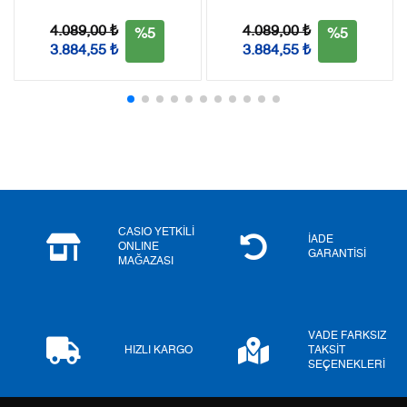
4.089,00 ₺
4.089,00 ₺
%5
%5
3.884,55 ₺
3.884,55 ₺
Taksit
Taksit Tutarı
Toplam Tutar
Tek Çekim
9.546,55 ₺
9.546,55 ₺
2
4.773,28 ₺
9.546,56 ₺
3
3.339,12 ₺
10.017,36 ₺
4
2.554,47 ₺
10.217,88 ₺
CASIO YETKİLİ
İADE
ONLINE
5
2.085,08 ₺
10.425,40 ₺
GARANTİSİ
MAĞAZASI
6
1.773,79 ₺
10.642,74 ₺
7
1.552,76 ₺
10.869,32 ₺
VADE FARKSIZ
HIZLI KARGO
TAKSİT
SEÇENEKLERİ
8
1.388,23 ₺
11.105,84 ₺