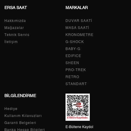
9
1.261,27 ₺
11.351,43 ₺
ERSA SAAT
MARKALAR
Hakkımızda
DUVAR SAATİ
Mağazalar
MASA SAATİ
Taksit
Taksit Tutarı
Toplam Tutar
Teknik Servis
KRONOMETRE
İletişim
G-SHOCK
Tek Çekim
9.546,55 ₺
9.546,55 ₺
BABY-G
2
4.773,28 ₺
9.546,56 ₺
EDIFICE
SHEEN
3
3.339,12 ₺
10.017,36 ₺
PRO-TREK
RETRO
4
2.554,47 ₺
10.217,88 ₺
STANDART
5
2.085,08 ₺
10.425,40 ₺
BİLGİLENDİRME
6
1.773,79 ₺
10.642,74 ₺
Hediye
Kullanım Kılavuzları
7
1.552,76 ₺
10.869,32 ₺
Garanti Belgeleri
E-Bültene Kaydol
Banka Hesap Bilgileri