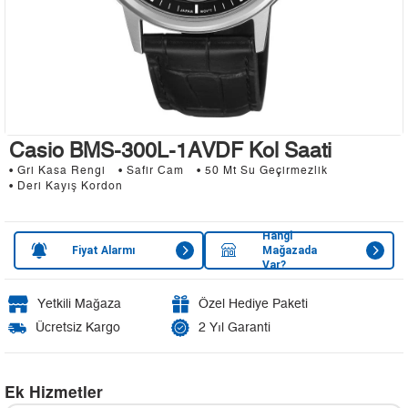
Casio BMS-300L-1AVDF Kol Saati
• Gri Kasa Rengi
• Safir Cam
• 50 Mt Su Geçirmezlik
• Deri Kayış Kordon
Hangi
Fiyat Alarmı
Mağazada
Var?
Yetkili Mağaza
Özel Hediye Paketi
Ücretsiz Kargo
2 Yıl Garanti
Ek Hizmetler