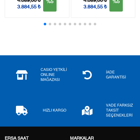
4.089,00 ₺
4.089,00 ₺
%5
%5
3.884,55 ₺
3.884,55 ₺
2
5.305,28 ₺
10.610,56 ₺
3
3.711,28 ₺
11.133,84 ₺
4
2.839,17 ₺
11.356,68 ₺
5
2.317,47 ₺
11.587,35 ₺
6
1.971,49 ₺
11.828,94 ₺
CASIO YETKİLİ
İADE
ONLINE
GARANTİSİ
MAĞAZASI
7
1.725,83 ₺
12.080,81 ₺
8
1.542,95 ₺
12.343,60 ₺
VADE FARKSIZ
9
1.401,84 ₺
12.616,56 ₺
HIZLI KARGO
TAKSİT
SEÇENEKLERİ
ERSA SAAT
MARKALAR
Taksit
Taksit Tutarı
Toplam Tutar