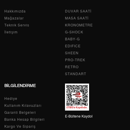
Hakkımızda
Tek Çekim
10.610,55 ₺
DUVAR SAATİ
10.610,55 ₺
Mağazalar
MASA SAATİ
2
5.305,28 ₺
10.610,56 ₺
Teknik Servis
KRONOMETRE
İletişim
G-SHOCK
3
3.711,28 ₺
11.133,84 ₺
BABY-G
EDIFICE
4
2.839,17 ₺
11.356,68 ₺
SHEEN
PRO-TREK
5
2.317,47 ₺
11.587,35 ₺
RETRO
6
1.971,49 ₺
11.828,94 ₺
STANDART
BİLGİLENDİRME
7
1.725,83 ₺
12.080,81 ₺
Hediye
8
1.542,95 ₺
12.343,60 ₺
Kullanım Kılavuzları
9
1.401,84 ₺
12.616,56 ₺
Garanti Belgeleri
E-Bültene Kaydol
Banka Hesap Bilgileri
Kargo Ve Sipariş