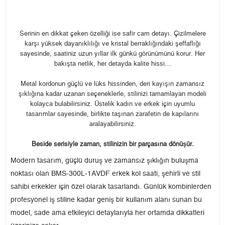
Serinin en dikkat çeken özelliği ise safir cam detayı. Çizilmelere
karşı yüksek dayanıklılığı ve kristal berraklığındaki şeffaflığı
sayesinde, saatiniz uzun yıllar ilk günkü görünümünü korur. Her
bakışta netlik, her detayda kalite hissi…
Metal kordonun güçlü ve lüks hissinden, deri kayışın zamansız
şıklığına kadar uzanan seçeneklerle, stilinizi tamamlayan modeli
kolayca bulabilirsiniz. Üstelik kadın ve erkek için uyumlu
tasarımlar sayesinde, birlikte taşınan zarafetin de kapılarını
aralayabilirsiniz.
Beside serisiyle zaman, stilinizin bir parçasına dönüşür.
Modern tasarım, güçlü duruş ve zamansız şıklığın buluşma
noktası olan BMS-300L-1AVDF erkek kol saati, şehirli ve stil
sahibi erkekler için özel olarak tasarlandı. Günlük kombinlerden
profesyonel iş stiline kadar geniş bir kullanım alanı sunan bu
model, sade ama etkileyici detaylarıyla her ortamda dikkatleri