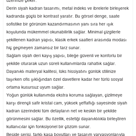
üzerinize çeker.
Derin siyah kadran tasarımı, metal indeks ve ibrelerle birleşerek
kadranda güçlü bir kontrast yaratır. Bu görsel denge, saate
sofistike bir görünüm kazandırmasının yanı sıra her ışık
koşulunda mükemmel okunabilirlik sağlar. Minimal çizgilerle
şekillenen kadran yapısı, klasik erkek saatleri arasında modası
hiç geçmeyen zamansız bir tarz sunar.
Sağlam siyah deri kayış yapısı, bileğe güvenli ve konforlu bir
şekilde oturarak uzun süreli kullanımlarda rahatlık sağlar.
Dayanıklı materyal kalitesi, lüks hissiyatını günlük stilinize
taşırken ofis şıklığından özel davetlere kadar her türlü sosyal
ortama kusursuz uyum sağlar.
Yoğun günlük kullanımda ekstra koruma sağlayan, çizilmeye
karşı dirençli safir kristal cam, yüksek şeffaflığı sayesinde siyah
kadran üzerindeki tüm detayların net ve keskin bir şekilde
görünmesini sağlar. Bu özellik, estetiği dayanıklılıkla birleştiren
kullanıcılar için fonksiyonel bir çözüm sunar.
Beside serisi, farklı kasa boyutları ve tasarım varyasyonlarıyla