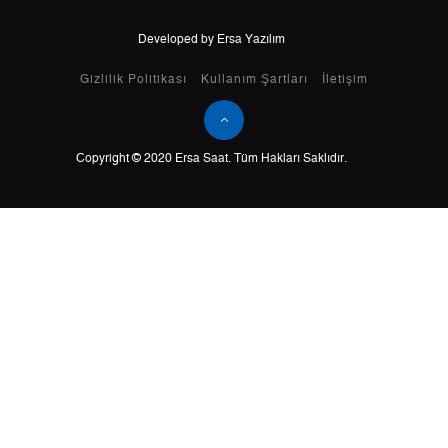
Developed by Ersa Yazılım
Taksit
Taksit Tutarı
Toplam Tutar
Gizlilik Politikası
Kullanım Şartları
İletişim
Tek Çekim
10.610,55 ₺
10.610,55 ₺
Copyright © 2020 Ersa Saat. Tüm Hakları Saklıdır.
2
5.305,28 ₺
10.610,56 ₺
3
3.711,28 ₺
11.133,84 ₺
4
2.839,17 ₺
11.356,68 ₺
5
2.317,47 ₺
11.587,35 ₺
6
1.971,49 ₺
11.828,94 ₺
7
1.725,83 ₺
12.080,81 ₺
8
1.542,95 ₺
12.343,60 ₺