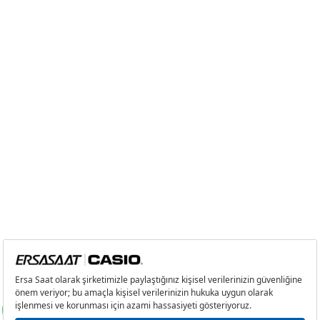
6
1.971,49 ₺
11.828,94 ₺
7
1.725,83 ₺
12.080,81 ₺
8
1.542,95 ₺
12.343,60 ₺
9
1.401,84 ₺
12.616,56 ₺
Taksit
Taksit Tutarı
Toplam Tutar
Tek Çekim
10.610,55 ₺
10.610,55 ₺
2
5.305,28 ₺
10.610,56 ₺
3
3.711,28 ₺
11.133,84 ₺
4
2.839,17 ₺
11.356,68 ₺