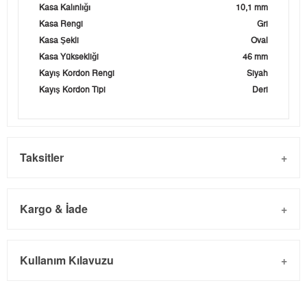
Kasa Kalınlığı
10,1 mm
Kasa Rengi
Gri
Kasa Şekli
Oval
Kasa Yüksekliği
46 mm
Kayış Kordon Rengi
Siyah
Kayış Kordon Tipi
Deri
Taksitler
Kargo & İade
Kargo ve Sipariş
Taksit
Taksit Tutarı
Toplam Tutar
Kullanım Kılavuzu
- Sipariş gönderimi 3 iş günü içinde yapılmaktadır. Resmi
Tek Çekim
10.610,55 ₺
10.610,55 ₺
bayram tatillerinde verilen siparişler tatil bitiminde kargoya