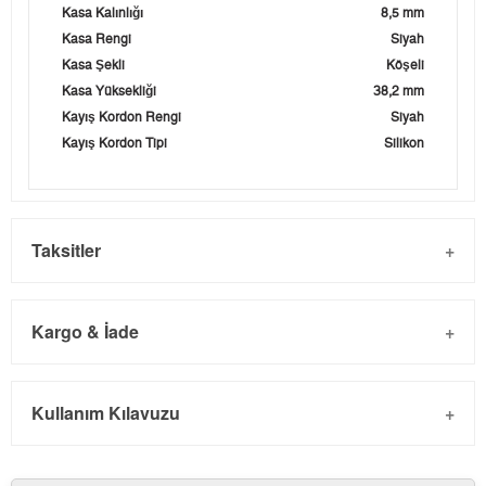
Kasa Kalınlığı
8,5 mm
Kasa Rengi
Siyah
Kasa Şekli
Köşeli
Kasa Yüksekliği
38,2 mm
Kayış Kordon Rengi
Siyah
Kayış Kordon Tipi
Silikon
Taksitler
Kargo & İade
Kargo ve Sipariş
Taksit
Taksit Tutarı
Toplam Tutar
Kullanım Kılavuzu
- Sipariş gönderimi 3 iş günü içinde yapılmaktadır. Resmi
Tek Çekim
1.167,55 ₺
1.167,55 ₺
bayram tatillerinde verilen siparişler tatil bitiminde kargoya