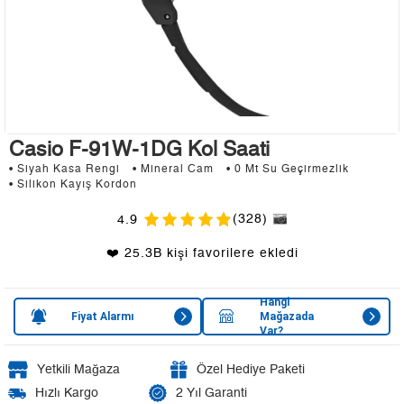
Casio F-91W-1DG Kol Saati
• Siyah Kasa Rengi
• Mineral Cam
• 0 Mt Su Geçirmezlik
• Silikon Kayış Kordon
(328)
4.9
❤️ 25.3B kişi favorilere ekledi
Hangi
Fiyat Alarmı
Mağazada
Var?
Yetkili Mağaza
Özel Hediye Paketi
Hızlı Kargo
2 Yıl Garanti