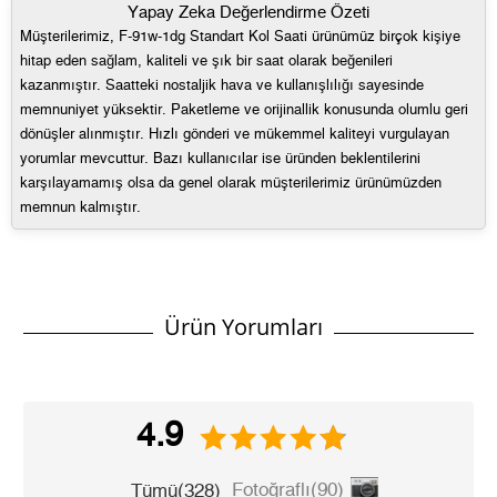
2
583,78 ₺
1.167,56 ₺
Yapay Zeka Değerlendirme Özeti
verilir.
Müşterilerimiz, F-91w-1dg Standart Kol Saati ürünümüz birçok kişiye
- İnternet mağazamızdan yapacağınız tüm alışverişlerde
3
408,38 ₺
1.225,14 ₺
hitap eden sağlam, kaliteli ve şık bir saat olarak beğenileri
Türkiye'nin her yerine 2.500₺ ve üzeri alışverişlerde Yurtiçi
kazanmıştır. Saatteki nostaljik hava ve kullanışlılığı sayesinde
4
312,41 ₺
1.249,64 ₺
Kargo ile ücretsiz gönderilir.
memnuniyet yüksektir. Paketleme ve orijinallik konusunda olumlu geri
İade
dönüşler alınmıştır. Hızlı gönderi ve mükemmel kaliteyi vurgulayan
5
255,01 ₺
1.275,05 ₺
yorumlar mevcuttur. Bazı kullanıcılar ise üründen beklentilerini
- Kargonuz elinize ulaştığı tarihten itibaren 14 gün içerisinde
karşılayamamış olsa da genel olarak müşterilerimiz ürünümüzden
6
216,94 ₺
1.301,64 ₺
memnun kalmıştır.
iade edebilirsiniz.
7
189,90 ₺
1.329,30 ₺
8
169,78 ₺
1.358,24 ₺
Ürün Yorumları
9
154,25 ₺
1.388,25 ₺
4.9
Taksit
Taksit Tutarı
Toplam Tutar
Fotoğraflı(90)
Tümü(328)