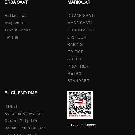
ERSA SAAT
MARKALAR
8
169,78 ₺
1.358,24 ₺
Hakkımızda
DUVAR SAATİ
9
154,25 ₺
1.388,25 ₺
Mağazalar
MASA SAATİ
Teknik Servis
KRONOMETRE
İletişim
G-SHOCK
BABY-G
Taksit
Taksit Tutarı
Toplam Tutar
EDIFICE
SHEEN
Tek Çekim
1.167,55 ₺
1.167,55 ₺
PRO-TREK
RETRO
2
583,78 ₺
1.167,56 ₺
STANDART
3
408,38 ₺
1.225,14 ₺
BİLGİLENDİRME
4
312,41 ₺
1.249,64 ₺
Hediye
5
255,01 ₺
1.275,05 ₺
Kullanım Kılavuzları
Garanti Belgeleri
E-Bültene Kaydol
6
216,94 ₺
1.301,64 ₺
Banka Hesap Bilgileri