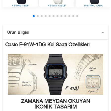
F-91WM-1BDF
F-91WS-7A3DF
F-91WPC-1ADR
Ürün Bilgisi
Casio F-91W-1DG Kol Saati Özellikleri
ZAMANA MEYDAN OKUYAN
İKONİK TASARIM