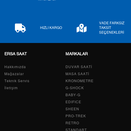
6
502,89 ₺
3.017,34 ₺
7
440,23 ₺
3.081,61 ₺
VADE FARKSIZ
HIZLI KARGO
TAKSİT
SEÇENEKLERİ
8
393,58 ₺
3.148,64 ₺
9
357,58 ₺
3.218,22 ₺
ERSA SAAT
MARKALAR
Hakkımızda
DUVAR SAATİ
Mağazalar
MASA SAATİ
Taksit
Taksit Tutarı
Toplam Tutar
Teknik Servis
KRONOMETRE
İletişim
G-SHOCK
Tek Çekim
2.706,55 ₺
2.706,55 ₺
BABY-G
2
1.353,28 ₺
2.706,56 ₺
EDIFICE
SHEEN
3
946,68 ₺
2.840,04 ₺
PRO-TREK
RETRO
4
724,22 ₺
2.896,88 ₺
STANDART