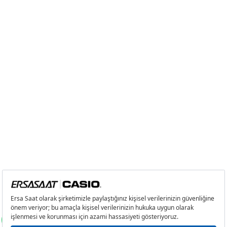
8
393,58 ₺
3.148,64 ₺
9
357,58 ₺
3.218,22 ₺
Taksit
Taksit Tutarı
Toplam Tutar
Tek Çekim
2.706,55 ₺
2.706,55 ₺
2
1.353,28 ₺
2.706,56 ₺
3
946,68 ₺
2.840,04 ₺
4
724,22 ₺
2.896,88 ₺
5
591,14 ₺
2.955,70 ₺
6
502,89 ₺
3.017,34 ₺