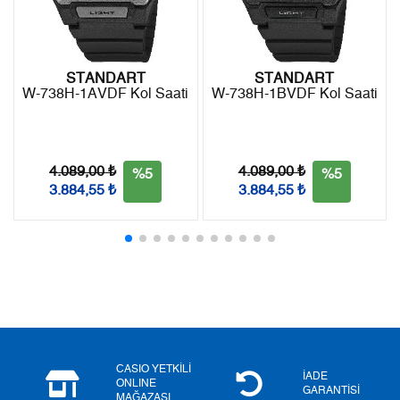
iade edebilirsiniz.
7
440,23 ₺
3.081,61 ₺
8
393,58 ₺
3.148,64 ₺
STANDART
STANDART
W-738H-1AVDF Kol Saati
W-738H-1BVDF Kol Saati
9
357,58 ₺
3.218,22 ₺
4.089,00 ₺
4.089,00 ₺
%5
%5
3.884,55 ₺
3.884,55 ₺
Taksit
Taksit Tutarı
Toplam Tutar
Tek Çekim
2.706,55 ₺
2.706,55 ₺
2
1.353,28 ₺
2.706,56 ₺
3
946,68 ₺
2.840,04 ₺
4
724,22 ₺
2.896,88 ₺
CASIO YETKİLİ
İADE
ONLINE
5
591,14 ₺
2.955,70 ₺
GARANTİSİ
MAĞAZASI