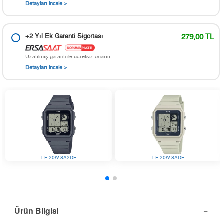
Detayları incele >
+2 Yıl Ek Garanti Sigortası
279,00 TL
Uzatılmış garanti ile ücretsiz onarım.
Detayları incele >
LF-20W-8A2DF
LF-20W-8ADF
Ürün Bilgisi