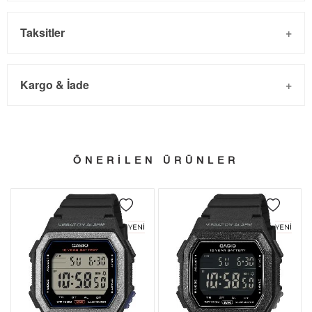
Taksitler
Kargo & İade
Kargo ve Sipariş
Taksit
Taksit Tutarı
Toplam Tutar
- Sipariş gönderimi 3 iş günü içinde yapılmaktadır. Resmi
Tek Çekim
2.706,55 ₺
2.706,55 ₺
ÖNERİLEN ÜRÜNLER
bayram tatillerinde verilen siparişler tatil bitiminde kargoya
2
1.353,28 ₺
2.706,56 ₺
verilir.
- İnternet mağazamızdan yapacağınız tüm alışverişlerde
3
946,68 ₺
2.840,04 ₺
Türkiye'nin her yerine 2.500₺ ve üzeri alışverişlerde Yurtiçi
4
724,22 ₺
2.896,88 ₺
Kargo ile ücretsiz gönderilir.
İade
5
591,14 ₺
2.955,70 ₺
- Kargonuz elinize ulaştığı tarihten itibaren 14 gün içerisinde
6
502,89 ₺
3.017,34 ₺