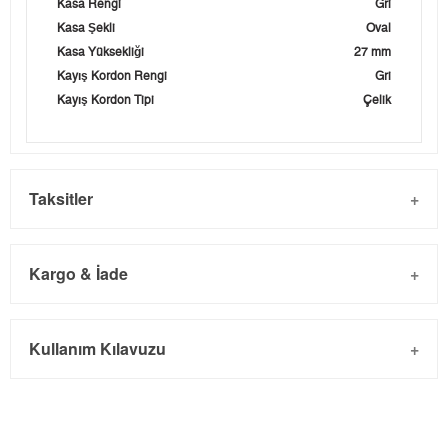
Kasa Rengi
Gri
Kasa Şekli
Oval
Kasa Yüksekliği
27 mm
Kayış Kordon Rengi
Gri
Kayış Kordon Tipi
Çelik
Taksitler
Kargo & İade
Kargo ve Sipariş
Taksit
Taksit Tutarı
Toplam Tutar
Kullanım Kılavuzu
- Sipariş gönderimi 3 iş günü içinde yapılmaktadır. Resmi
Tek Çekim
0,00 ₺
0,00 ₺
bayram tatillerinde verilen siparişler tatil bitiminde kargoya
2
0,00 ₺
0,00 ₺
verilir.