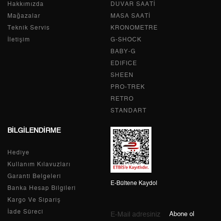
Hakkımızda
Tek Çekim
0,00 ₺
DUVAR SAATİ
0,00 ₺
Mağazalar
MASA SAATİ
2
0,00 ₺
0,00 ₺
Teknik Servis
KRONOMETRE
İletişim
G-SHOCK
3
0,00 ₺
0,00 ₺
BABY-G
EDIFICE
4
0,00 ₺
0,00 ₺
SHEEN
PRO-TREK
5
0,00 ₺
0,00 ₺
RETRO
6
0,00 ₺
0,00 ₺
STANDART
BİLGİLENDİRME
7
0,00 ₺
0,00 ₺
Hediye
8
0,00 ₺
0,00 ₺
Kullanım Kılavuzları
9
0,00 ₺
0,00 ₺
Garanti Belgeleri
E-Bültene Kaydol
Banka Hesap Bilgileri
Kargo Ve Sipariş
İade Süreci
Abone ol