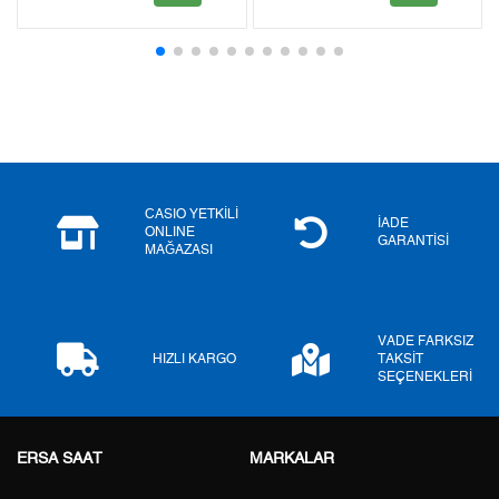
2
0,00 ₺
0,00 ₺
3
0,00 ₺
0,00 ₺
4
0,00 ₺
0,00 ₺
5
0,00 ₺
0,00 ₺
6
0,00 ₺
0,00 ₺
CASIO YETKİLİ
İADE
ONLINE
GARANTİSİ
MAĞAZASI
7
0,00 ₺
0,00 ₺
8
0,00 ₺
0,00 ₺
VADE FARKSIZ
9
0,00 ₺
0,00 ₺
HIZLI KARGO
TAKSİT
SEÇENEKLERİ
ERSA SAAT
MARKALAR
Taksit
Taksit Tutarı
Toplam Tutar