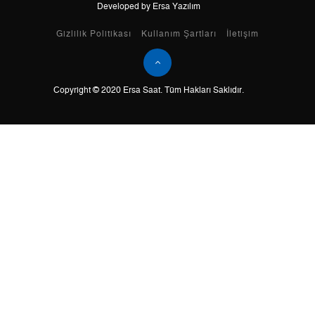
Developed by Ersa Yazılım
Taksit
Taksit Tutarı
Toplam Tutar
Gizlilik Politikası
Kullanım Şartları
İletişim
Tek Çekim
0,00 ₺
0,00 ₺
Copyright © 2020 Ersa Saat. Tüm Hakları Saklıdır.
2
0,00 ₺
0,00 ₺
3
0,00 ₺
0,00 ₺
4
0,00 ₺
0,00 ₺
5
0,00 ₺
0,00 ₺
6
0,00 ₺
0,00 ₺
7
0,00 ₺
0,00 ₺
8
0,00 ₺
0,00 ₺
9
0,00 ₺
0,00 ₺