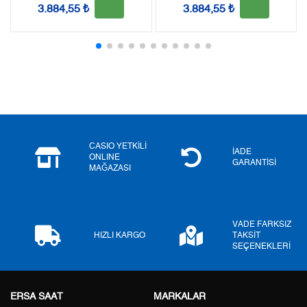
3.884,55 ₺
3.884,55 ₺
2
0,00 ₺
0,00 ₺
3
0,00 ₺
0,00 ₺
4
0,00 ₺
0,00 ₺
5
0,00 ₺
0,00 ₺
6
0,00 ₺
0,00 ₺
CASIO YETKİLİ
İADE
ONLINE
GARANTİSİ
MAĞAZASI
7
0,00 ₺
0,00 ₺
8
0,00 ₺
0,00 ₺
VADE FARKSIZ
9
0,00 ₺
0,00 ₺
HIZLI KARGO
TAKSİT
SEÇENEKLERİ
ERSA SAAT
MARKALAR
Taksit
Taksit Tutarı
Toplam Tutar