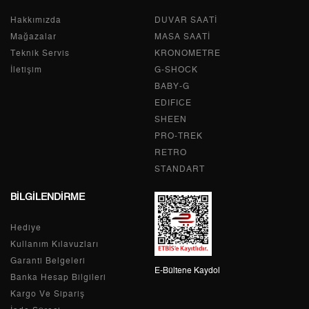
Hakkımızda
Tek Çekim
0,00 ₺
DUVAR SAATİ
0,00 ₺
Mağazalar
MASA SAATİ
2
0,00 ₺
0,00 ₺
Teknik Servis
KRONOMETRE
İletişim
G-SHOCK
3
0,00 ₺
0,00 ₺
BABY-G
EDIFICE
4
0,00 ₺
0,00 ₺
SHEEN
PRO-TREK
5
0,00 ₺
0,00 ₺
RETRO
6
0,00 ₺
0,00 ₺
STANDART
BİLGİLENDİRME
7
0,00 ₺
0,00 ₺
Hediye
8
0,00 ₺
0,00 ₺
Kullanım Kılavuzları
9
0,00 ₺
0,00 ₺
Garanti Belgeleri
E-Bültene Kaydol
Banka Hesap Bilgileri
Kargo Ve Sipariş