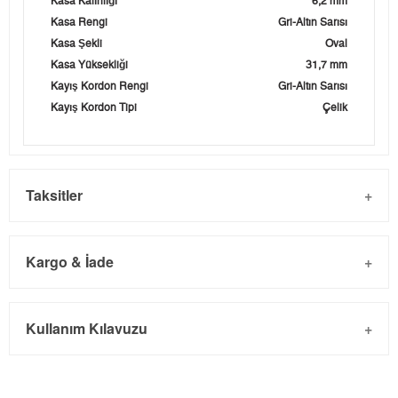
Kasa Kalınlığı
6,2 mm
Kasa Rengi
Gri-Altın Sarısı
Kasa Şekli
Oval
Kasa Yüksekliği
31,7 mm
Kayış Kordon Rengi
Gri-Altın Sarısı
Kayış Kordon Tipi
Çelik
Taksitler
Kargo & İade
Kargo ve Sipariş
Taksit
Taksit Tutarı
Toplam Tutar
Kullanım Kılavuzu
- Sipariş gönderimi 3 iş günü içinde yapılmaktadır. Resmi
Tek Çekim
0,00 ₺
0,00 ₺
bayram tatillerinde verilen siparişler tatil bitiminde kargoya
2
0,00 ₺
0,00 ₺