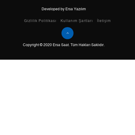
Developed by Ersa Yazılım
Taksit
Taksit Tutarı
Toplam Tutar
Gizlilik Politikası
Kullanım Şartları
İletişim
Tek Çekim
0,00 ₺
0,00 ₺
Copyright © 2020 Ersa Saat. Tüm Hakları Saklıdır.
2
0,00 ₺
0,00 ₺
3
0,00 ₺
0,00 ₺
4
0,00 ₺
0,00 ₺
5
0,00 ₺
0,00 ₺
6
0,00 ₺
0,00 ₺
7
0,00 ₺
0,00 ₺
8
0,00 ₺
0,00 ₺