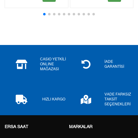
2
0,00 ₺
0,00 ₺
3
0,00 ₺
0,00 ₺
4
0,00 ₺
0,00 ₺
5
0,00 ₺
0,00 ₺
6
0,00 ₺
0,00 ₺
CASIO YETKİLİ
İADE
ONLINE
GARANTİSİ
MAĞAZASI
7
0,00 ₺
0,00 ₺
8
0,00 ₺
0,00 ₺
VADE FARKSIZ
9
0,00 ₺
0,00 ₺
HIZLI KARGO
TAKSİT
SEÇENEKLERİ
ERSA SAAT
MARKALAR
Taksit
Taksit Tutarı
Toplam Tutar