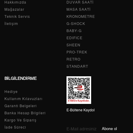
Hakkımızda
Tek Çekim
0,00 ₺
DUVAR SAATİ
0,00 ₺
Mağazalar
MASA SAATİ
2
0,00 ₺
0,00 ₺
Teknik Servis
KRONOMETRE
İletişim
G-SHOCK
3
0,00 ₺
0,00 ₺
BABY-G
EDIFICE
4
0,00 ₺
0,00 ₺
SHEEN
PRO-TREK
5
0,00 ₺
0,00 ₺
RETRO
6
0,00 ₺
0,00 ₺
STANDART
BİLGİLENDİRME
7
0,00 ₺
0,00 ₺
Hediye
8
0,00 ₺
0,00 ₺
Kullanım Kılavuzları
9
0,00 ₺
0,00 ₺
Garanti Belgeleri
E-Bültene Kaydol
Banka Hesap Bilgileri
Kargo Ve Sipariş
İade Süreci
Abone ol