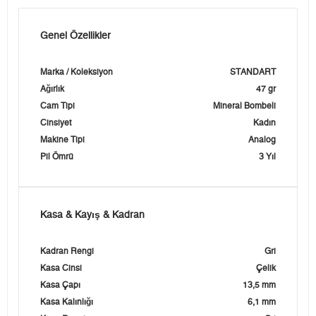
Genel Özellikler
Marka / Koleksiyon
STANDART
Ağırlık
47 gr
Cam Tipi
Mineral Bombeli
Cinsiyet
Kadın
Makine Tipi
Analog
Pil Ömrü
3 Yıl
Kasa & Kayış & Kadran
Kadran Rengi
Gri
Kasa Cinsi
Çelik
Kasa Çapı
13,5 mm
Kasa Kalınlığı
6,1 mm