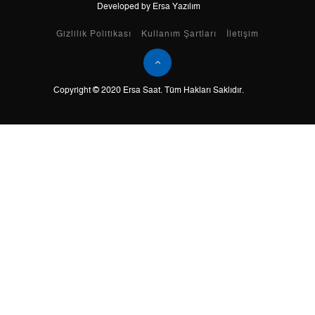
Developed by Ersa Yazılım
Taksit
Taksit Tutarı
Toplam Tutar
Gizlilik Politikası
Kullanım Şartları
İletişim
Tek Çekim
0,00 ₺
0,00 ₺
Copyright © 2020 Ersa Saat. Tüm Hakları Saklıdır.
2
0,00 ₺
0,00 ₺
3
0,00 ₺
0,00 ₺
4
0,00 ₺
0,00 ₺
5
0,00 ₺
0,00 ₺
6
0,00 ₺
0,00 ₺
7
0,00 ₺
0,00 ₺
8
0,00 ₺
0,00 ₺
9
0,00 ₺
0,00 ₺