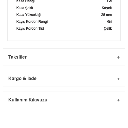
Kasa Rengi
Gri
Kasa Şekli
Köşeli
Kasa Yüksekliği
28 mm
Kayış Kordon Rengi
Gri
Kayış Kordon Tipi
Çelik
Taksitler
Kargo & İade
Kargo ve Sipariş
Taksit
Taksit Tutarı
Toplam Tutar
Kullanım Kılavuzu
- Sipariş gönderimi 3 iş günü içinde yapılmaktadır. Resmi
Tek Çekim
0,00 ₺
0,00 ₺
bayram tatillerinde verilen siparişler tatil bitiminde kargoya
2
0,00 ₺
0,00 ₺
verilir.