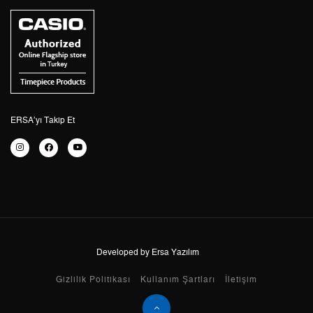
3
0,00 ₺
0,00 ₺
4
0,00 ₺
0,00 ₺
5
0,00 ₺
0,00 ₺
6
0,00 ₺
0,00 ₺
ERSA’yı Takip Et
7
0,00 ₺
0,00 ₺
8
0,00 ₺
0,00 ₺
9
0,00 ₺
0,00 ₺
Developed by Ersa Yazılım
Taksit
Taksit Tutarı
Toplam Tutar
Gizlilik Politikası
Kullanım Şartları
İletişim
Tek Çekim
0,00 ₺
0,00 ₺