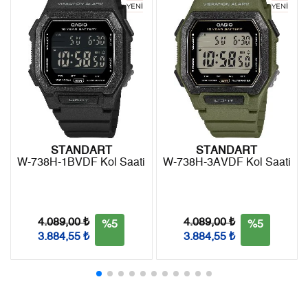
5
0,00 ₺
0,00 ₺
- Kargonuz elinize ulaştığı tarihten itibaren 14 gün içerisinde
6
0,00 ₺
0,00 ₺
iade edebilirsiniz.
7
0,00 ₺
0,00 ₺
8
0,00 ₺
0,00 ₺
9
0,00 ₺
0,00 ₺
STANDART
STANDART
W-738H-1BVDF Kol Saati
W-738H-3AVDF Kol Saati
Taksit
Taksit Tutarı
Toplam Tutar
Tek Çekim
0,00 ₺
0,00 ₺
4.089,00 ₺
4.089,00 ₺
%5
%5
3.884,55 ₺
3.884,55 ₺
2
0,00 ₺
0,00 ₺
3
0,00 ₺
0,00 ₺