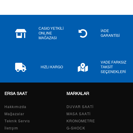
4
0,00 ₺
0,00 ₺
5
0,00 ₺
0,00 ₺
6
0,00 ₺
0,00 ₺
CASIO YETKİLİ
İADE
ONLINE
GARANTİSİ
MAĞAZASI
7
0,00 ₺
0,00 ₺
8
0,00 ₺
0,00 ₺
VADE FARKSIZ
9
0,00 ₺
0,00 ₺
HIZLI KARGO
TAKSİT
SEÇENEKLERİ
ERSA SAAT
MARKALAR
Taksit
Taksit Tutarı
Toplam Tutar
Hakkımızda
Tek Çekim
0,00 ₺
DUVAR SAATİ
0,00 ₺
Mağazalar
MASA SAATİ
2
0,00 ₺
0,00 ₺
Teknik Servis
KRONOMETRE
İletişim
G-SHOCK
3
0,00 ₺
0,00 ₺