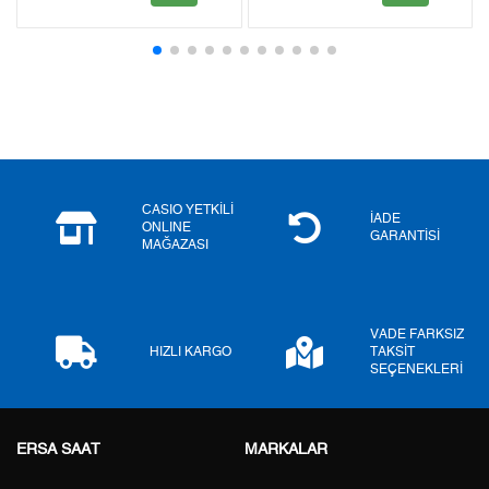
2
0,00 ₺
0,00 ₺
3
0,00 ₺
0,00 ₺
4
0,00 ₺
0,00 ₺
5
0,00 ₺
0,00 ₺
6
0,00 ₺
0,00 ₺
CASIO YETKİLİ
İADE
ONLINE
GARANTİSİ
MAĞAZASI
7
0,00 ₺
0,00 ₺
8
0,00 ₺
0,00 ₺
VADE FARKSIZ
9
0,00 ₺
0,00 ₺
HIZLI KARGO
TAKSİT
SEÇENEKLERİ
ERSA SAAT
MARKALAR
Taksit
Taksit Tutarı
Toplam Tutar