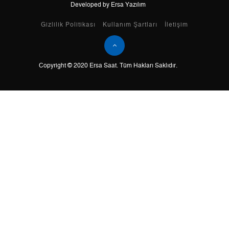
Developed by Ersa Yazılım
Taksit
Taksit Tutarı
Toplam Tutar
Gizlilik Politikası
Kullanım Şartları
İletişim
Tek Çekim
0,00 ₺
0,00 ₺
Copyright © 2020 Ersa Saat. Tüm Hakları Saklıdır.
2
0,00 ₺
0,00 ₺
3
0,00 ₺
0,00 ₺
4
0,00 ₺
0,00 ₺
5
0,00 ₺
0,00 ₺
6
0,00 ₺
0,00 ₺
7
0,00 ₺
0,00 ₺
8
0,00 ₺
0,00 ₺
9
0,00 ₺
0,00 ₺