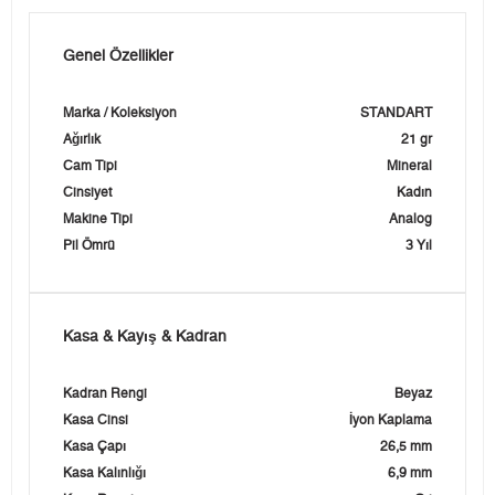
Genel Özellikler
Marka / Koleksiyon
STANDART
Ağırlık
21 gr
Cam Tipi
Mineral
Cinsiyet
Kadın
Makine Tipi
Analog
Pil Ömrü
3 Yıl
Kasa & Kayış & Kadran
Kadran Rengi
Beyaz
Kasa Cinsi
İyon Kaplama
Kasa Çapı
26,5 mm
Kasa Kalınlığı
6,9 mm