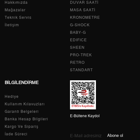
Hakkımızda
Tek Çekim
0,00 ₺
DUVAR SAATİ
0,00 ₺
Mağazalar
MASA SAATİ
2
0,00 ₺
0,00 ₺
Teknik Servis
KRONOMETRE
İletişim
G-SHOCK
3
0,00 ₺
0,00 ₺
BABY-G
EDIFICE
4
0,00 ₺
0,00 ₺
SHEEN
PRO-TREK
5
0,00 ₺
0,00 ₺
RETRO
6
0,00 ₺
0,00 ₺
STANDART
BİLGİLENDİRME
7
0,00 ₺
0,00 ₺
Hediye
8
0,00 ₺
0,00 ₺
Kullanım Kılavuzları
9
0,00 ₺
0,00 ₺
Garanti Belgeleri
E-Bültene Kaydol
Banka Hesap Bilgileri
Kargo Ve Sipariş
İade Süreci
Abone ol