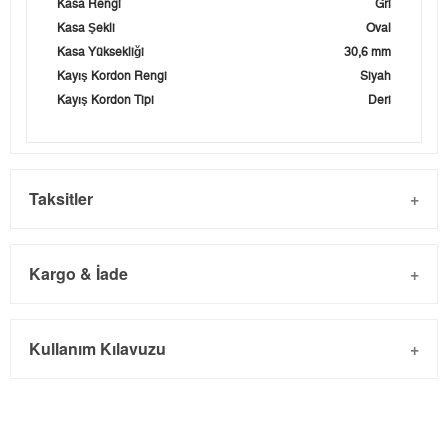
Kasa Rengi
Gri
Kasa Şekli
Oval
Kasa Yüksekliği
30,6 mm
Kayış Kordon Rengi
Siyah
Kayış Kordon Tipi
Deri
Taksitler
Kargo & İade
Kargo ve Sipariş
Taksit
Taksit Tutarı
Toplam Tutar
Kullanım Kılavuzu
- Sipariş gönderimi 3 iş günü içinde yapılmaktadır. Resmi
Tek Çekim
0,00 ₺
0,00 ₺
bayram tatillerinde verilen siparişler tatil bitiminde kargoya
2
0,00 ₺
0,00 ₺
verilir.