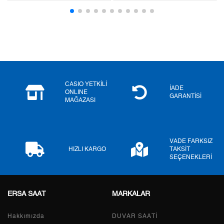
3
0,00 ₺
0,00 ₺
4
0,00 ₺
0,00 ₺
5
0,00 ₺
0,00 ₺
6
0,00 ₺
0,00 ₺
CASIO YETKİLİ
İADE
ONLINE
GARANTİSİ
MAĞAZASI
7
0,00 ₺
0,00 ₺
8
0,00 ₺
0,00 ₺
VADE FARKSIZ
9
0,00 ₺
0,00 ₺
HIZLI KARGO
TAKSİT
SEÇENEKLERİ
ERSA SAAT
MARKALAR
Taksit
Taksit Tutarı
Toplam Tutar
Hakkımızda
Tek Çekim
0,00 ₺
DUVAR SAATİ
0,00 ₺