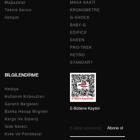
Mağazalar
MASA SAATİ
2
0,00 ₺
0,00 ₺
Teknik Servis
KRONOMETRE
İletişim
G-SHOCK
3
0,00 ₺
0,00 ₺
BABY-G
EDIFICE
4
0,00 ₺
0,00 ₺
SHEEN
PRO-TREK
5
0,00 ₺
0,00 ₺
RETRO
6
0,00 ₺
0,00 ₺
STANDART
BİLGİLENDİRME
7
0,00 ₺
0,00 ₺
Hediye
8
0,00 ₺
0,00 ₺
Kullanım Kılavuzları
9
0,00 ₺
0,00 ₺
Garanti Belgeleri
E-Bültene Kaydol
Banka Hesap Bilgileri
Kargo Ve Sipariş
İade Süreci
Abone ol
Kvkk Ve Politikalar
Taksit
Taksit Tutarı
Toplam Tutar