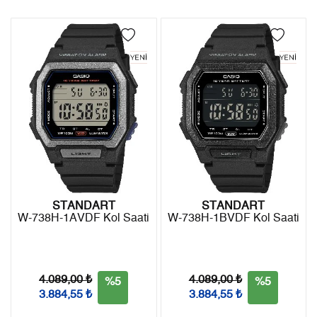
Türkiye'nin her yerine 2.500₺ ve üzeri alışverişlerde Yurtiçi
4
0,00 ₺
0,00 ₺
Kargo ile ücretsiz gönderilir.
İade
5
0,00 ₺
0,00 ₺
- Kargonuz elinize ulaştığı tarihten itibaren 14 gün içerisinde
6
0,00 ₺
0,00 ₺
iade edebilirsiniz.
7
0,00 ₺
0,00 ₺
8
0,00 ₺
0,00 ₺
9
0,00 ₺
0,00 ₺
STANDART
STANDART
W-738H-1AVDF Kol Saati
W-738H-1BVDF Kol Saati
Taksit
Taksit Tutarı
Toplam Tutar
Tek Çekim
0,00 ₺
0,00 ₺
4.089,00 ₺
4.089,00 ₺
%5
%5
3.884,55 ₺
3.884,55 ₺
2
0,00 ₺
0,00 ₺