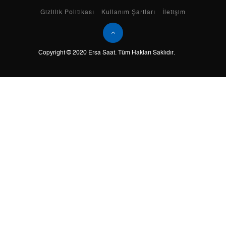
Taksit
Taksit Tutarı
Toplam Tutar
Gizlilik Politikası
Kullanım Şartları
İletişim
Tek Çekim
0,00 ₺
0,00 ₺
Copyright © 2020 Ersa Saat. Tüm Hakları Saklıdır.
2
0,00 ₺
0,00 ₺
3
0,00 ₺
0,00 ₺
4
0,00 ₺
0,00 ₺
5
0,00 ₺
0,00 ₺
6
0,00 ₺
0,00 ₺
7
0,00 ₺
0,00 ₺
8
0,00 ₺
0,00 ₺
9
0,00 ₺
0,00 ₺