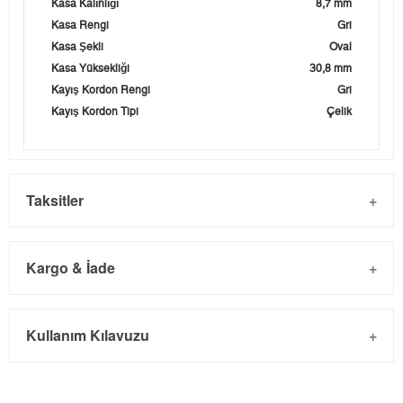
Kasa Kalınlığı
8,7 mm
Kasa Rengi
Gri
Kasa Şekli
Oval
Kasa Yüksekliği
30,8 mm
Kayış Kordon Rengi
Gri
Kayış Kordon Tipi
Çelik
Taksitler
Kargo & İade
Kargo ve Sipariş
Taksit
Taksit Tutarı
Toplam Tutar
Kullanım Kılavuzu
- Sipariş gönderimi 3 iş günü içinde yapılmaktadır. Resmi
Tek Çekim
0,00 ₺
0,00 ₺
bayram tatillerinde verilen siparişler tatil bitiminde kargoya
2
0,00 ₺
0,00 ₺