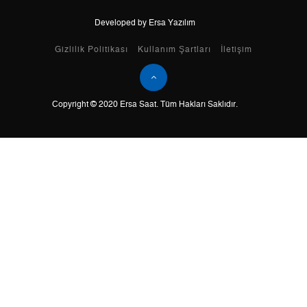
Developed by Ersa Yazılım
Taksit
Taksit Tutarı
Toplam Tutar
Gizlilik Politikası
Kullanım Şartları
İletişim
Tek Çekim
0,00 ₺
0,00 ₺
Copyright © 2020 Ersa Saat. Tüm Hakları Saklıdır.
2
0,00 ₺
0,00 ₺
3
0,00 ₺
0,00 ₺
4
0,00 ₺
0,00 ₺
5
0,00 ₺
0,00 ₺
6
0,00 ₺
0,00 ₺
7
0,00 ₺
0,00 ₺
8
0,00 ₺
0,00 ₺