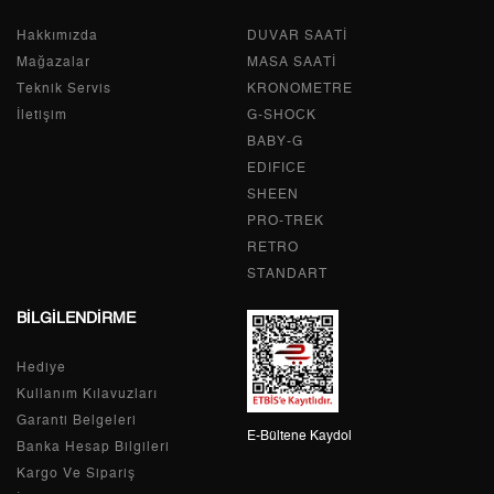
Hakkımızda
Tek Çekim
0,00 ₺
DUVAR SAATİ
0,00 ₺
Mağazalar
MASA SAATİ
2
0,00 ₺
0,00 ₺
Teknik Servis
KRONOMETRE
İletişim
G-SHOCK
3
0,00 ₺
0,00 ₺
BABY-G
EDIFICE
4
0,00 ₺
0,00 ₺
SHEEN
PRO-TREK
5
0,00 ₺
0,00 ₺
RETRO
6
0,00 ₺
0,00 ₺
STANDART
BİLGİLENDİRME
7
0,00 ₺
0,00 ₺
Hediye
8
0,00 ₺
0,00 ₺
Kullanım Kılavuzları
9
0,00 ₺
0,00 ₺
Garanti Belgeleri
E-Bültene Kaydol
Banka Hesap Bilgileri
Kargo Ve Sipariş