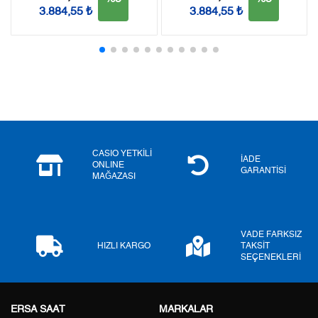
3.884,55 ₺
3.884,55 ₺
2
0,00 ₺
0,00 ₺
3
0,00 ₺
0,00 ₺
4
0,00 ₺
0,00 ₺
5
0,00 ₺
0,00 ₺
6
0,00 ₺
0,00 ₺
CASIO YETKİLİ
İADE
ONLINE
GARANTİSİ
MAĞAZASI
7
0,00 ₺
0,00 ₺
8
0,00 ₺
0,00 ₺
VADE FARKSIZ
9
0,00 ₺
0,00 ₺
HIZLI KARGO
TAKSİT
SEÇENEKLERİ
ERSA SAAT
MARKALAR
Taksit
Taksit Tutarı
Toplam Tutar