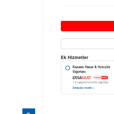
Ek Hizmetler
Kazaen Hasar & Hırsızlık
Sigortası
1 yıl geçerli hırsızlık sigortası
Detayları incele >