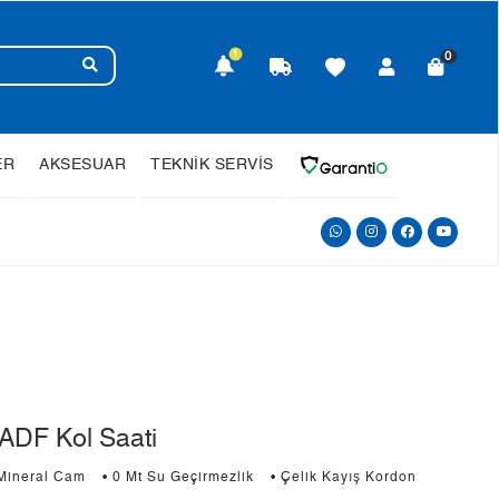
1
0
ER
AKSESUAR
TEKNİK SERVİS
ADF Kol Saati
 Mineral Cam
• 0 Mt Su Geçirmezlik
• Çelik Kayış Kordon