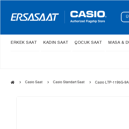
ERKEK SAAT
KADIN SAAT
ÇOCUK SAAT
MASA & D
Casio Saat
Casio Standart Saat
Casio LTP-1195G-9AD