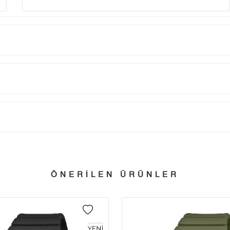
Taksit
Taksit Tutarı
Toplam Tutar
Tek Çekim
0,00 ₺
0,00 ₺
tillerinde verilen siparişler tatil bitiminde kargoya verilir.
n her yerine 2.500₺ ve üzeri alışverişlerde Yurtiçi Kargo ile ücretsiz g
2
0,00 ₺
0,00 ₺
ÖNERİLEN ÜRÜNLER
3
0,00 ₺
0,00 ₺
 edebilirsiniz.
4
0,00 ₺
0,00 ₺
5
0,00 ₺
0,00 ₺