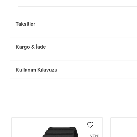
Taksitler
Kargo & İade
Kargo ve Sipariş
Taksit
Taksit Tutarı
Toplam Tutar
Kullanım Kılavuzu
Tek Çekim
0,00 ₺
0,00 ₺
- Sipariş gönderimi 3 iş günü içinde yapılmaktadır. Resmi bayram ta
- İnternet mağazamızdan yapacağınız tüm alışverişlerde Türkiye'ni
2
0,00 ₺
0,00 ₺
İade
3
0,00 ₺
0,00 ₺
- Kargonuz elinize ulaştığı tarihten itibaren 14 gün içerisinde iade
4
0,00 ₺
0,00 ₺
5
0,00 ₺
0,00 ₺