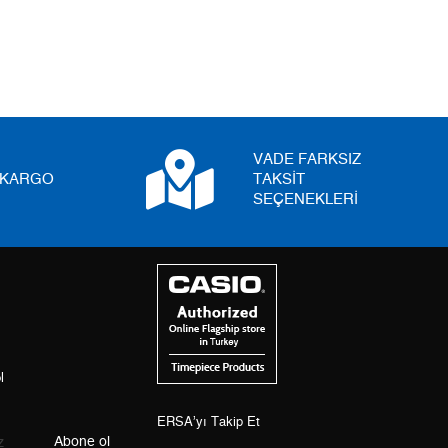
5
0,00 ₺
0,00 ₺
6
0,00 ₺
0,00 ₺
7
0,00 ₺
0,00 ₺
8
0,00 ₺
0,00 ₺
VADE FARKSIZ
I KARGO
TAKSİT
9
0,00 ₺
0,00 ₺
SEÇENEKLERİ
Taksit
Taksit Tutarı
Toplam Tutar
Tek Çekim
0,00 ₺
0,00 ₺
l
2
0,00 ₺
0,00 ₺
3
0,00 ₺
ERSA’yı Takip Et
0,00 ₺
Abone ol