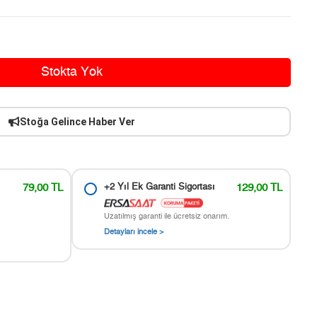
Stokta Yok
Stoğa Gelince Haber Ver
79,00 TL
+2 Yıl Ek Garanti Sigortası
129,00 TL
Uzatılmış garanti ile ücretsiz onarım.
Detayları incele >