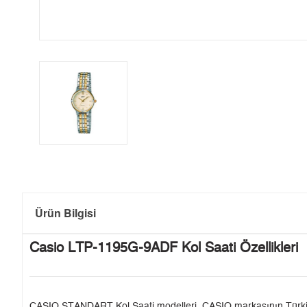
Ürün Bilgisi
Casio LTP-1195G-9ADF Kol Saati Özellikleri
CASIO STANDART Kol Saati modelleri, CASIO markasının Türkiye'de