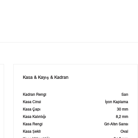
Kasa & Kayış & Kadran
Kadran Rengi
Sarı
Kasa Cinsi
İyon Kaplama
Kasa Çapı
30 mm
Kasa Kalınlığı
8,2 mm
Kasa Rengi
Gri-Altın Sarısı
Kasa Şekli
Oval