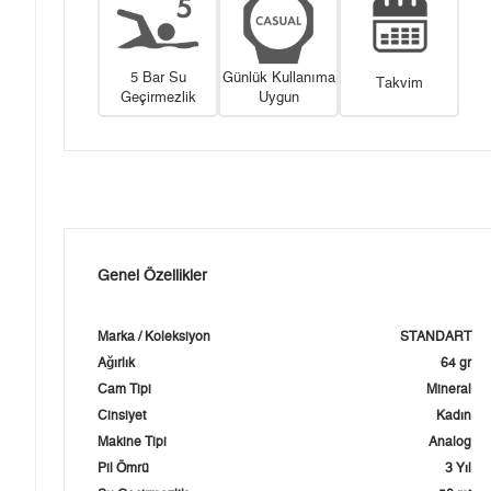
5 Bar Su
Günlük Kullanıma
Takvim
Geçirmezlik
Uygun
Genel Özellikler
Marka / Koleksiyon
STANDART
Ağırlık
64 gr
Cam Tipi
Mineral
Cinsiyet
Kadın
Makine Tipi
Analog
Pil Ömrü
3 Yıl