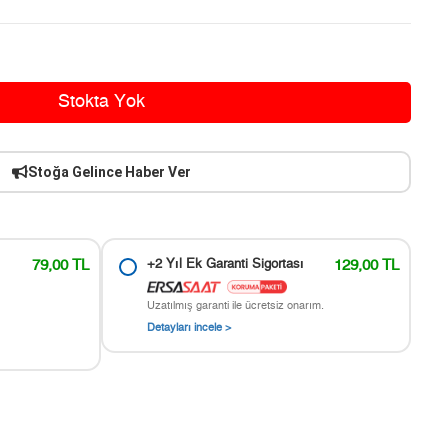
Stokta Yok
Stoğa Gelince Haber Ver
79,00 TL
+2 Yıl Ek Garanti Sigortası
129,00 TL
Uzatılmış garanti ile ücretsiz onarım.
Detayları incele >