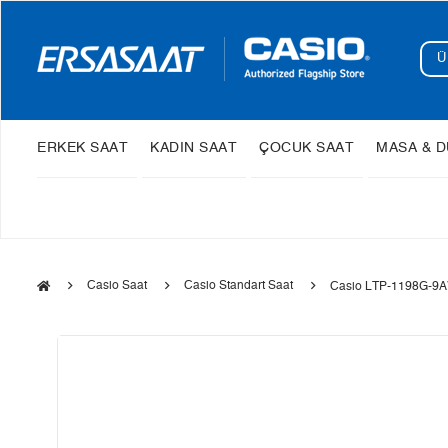
ERKEK SAAT
KADIN SAAT
ÇOCUK SAAT
MASA & D
Casio Saat
Casio Standart Saat
Casio LTP-1198G-9A