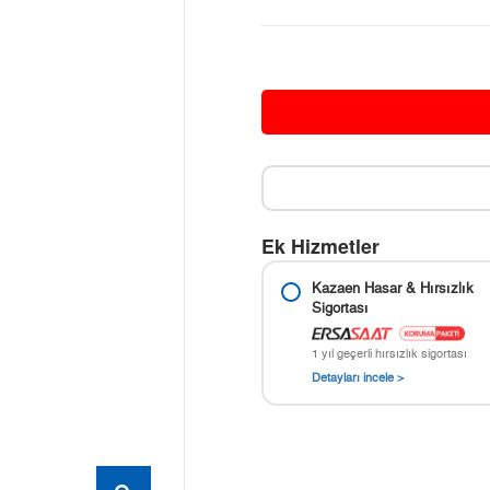
Ek Hizmetler
Kazaen Hasar & Hırsızlık
Sigortası
1 yıl geçerli hırsızlık sigortası
Detayları incele >