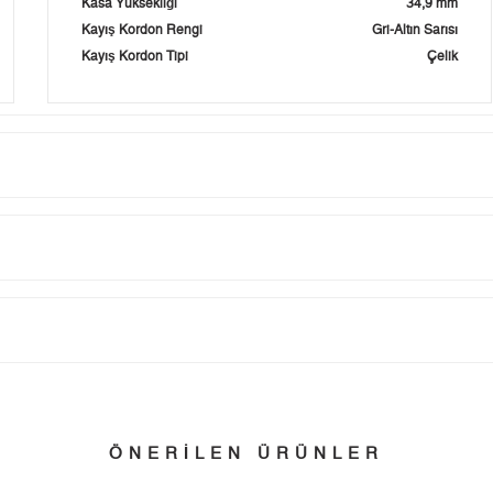
Kasa Yüksekliği
34,9 mm
Kayış Kordon Rengi
Gri-Altın Sarısı
Kayış Kordon Tipi
Çelik
Taksit
Taksit Tutarı
Toplam Tutar
Tek Çekim
0,00 ₺
0,00 ₺
tillerinde verilen siparişler tatil bitiminde kargoya verilir.
n her yerine 2.500₺ ve üzeri alışverişlerde Yurtiçi Kargo ile ücretsiz g
2
0,00 ₺
0,00 ₺
ÖNERİLEN ÜRÜNLER
3
0,00 ₺
0,00 ₺
 edebilirsiniz.