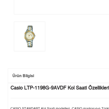
Ürün Bilgisi
Casio LTP-1198G-9AVDF Kol Saati Özellikleri
CASIO STANDART Kol Saati modelleri, CASIO markasının Türkiye'de