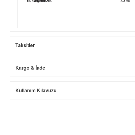
Su Geçirmezlik
50 mt
Taksitler
Kargo & İade
Kargo ve Sipariş
Taksit
Taksit Tutarı
Toplam Tutar
Kullanım Kılavuzu
Tek Çekim
0,00 ₺
0,00 ₺
- Sipariş gönderimi 3 iş günü içinde yapılmaktadır. Resmi bayram ta
- İnternet mağazamızdan yapacağınız tüm alışverişlerde Türkiye'ni
2
0,00 ₺
0,00 ₺
İade
3
0,00 ₺
0,00 ₺
- Kargonuz elinize ulaştığı tarihten itibaren 14 gün içerisinde iade