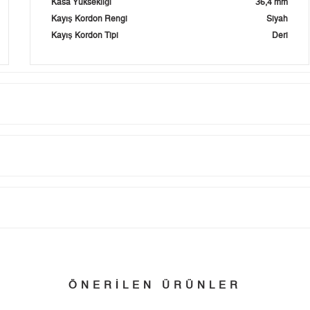
Kasa Yüksekliği
36,4 mm
Kayış Kordon Rengi
Siyah
Kayış Kordon Tipi
Deri
Taksit
Taksit Tutarı
Toplam Tutar
Tek Çekim
0,00 ₺
0,00 ₺
tillerinde verilen siparişler tatil bitiminde kargoya verilir.
n her yerine 2.500₺ ve üzeri alışverişlerde Yurtiçi Kargo ile ücretsiz g
2
0,00 ₺
0,00 ₺
ÖNERİLEN ÜRÜNLER
3
0,00 ₺
0,00 ₺
 edebilirsiniz.