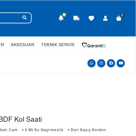
1
0
ER
AKSESUAR
TEKNİK SERVİS
DF Kol Saati
mbeli Cam
• 0 Mt Su Geçirmezlik
• Deri Kayış Kordon