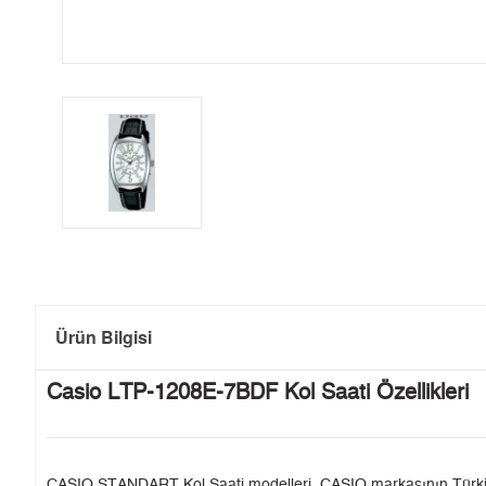
Ürün Bilgisi
Casio LTP-1208E-7BDF Kol Saati Özellikleri
CASIO STANDART Kol Saati modelleri, CASIO markasının Türkiye'de