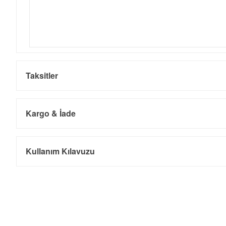
Taksitler
Kargo & İade
Kargo ve Sipariş
Taksit
Taksit Tutarı
Toplam Tutar
Kullanım Kılavuzu
Tek Çekim
0,00 ₺
0,00 ₺
- Sipariş gönderimi 3 iş günü içinde yapılmaktadır. Resmi bayram ta
- İnternet mağazamızdan yapacağınız tüm alışverişlerde Türkiye'ni
2
0,00 ₺
0,00 ₺
İade
3
0,00 ₺
0,00 ₺
- Kargonuz elinize ulaştığı tarihten itibaren 14 gün içerisinde iade