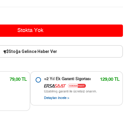
Stokta Yok
Stoğa Gelince Haber Ver
79,00 TL
+2 Yıl Ek Garanti Sigortası
129,00 TL
Uzatılmış garanti ile ücretsiz onarım.
Detayları incele >