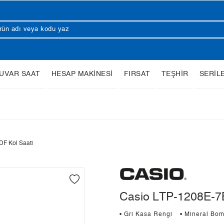
UVAR SAAT
HESAP MAKİNESİ
FIRSAT
TEŞHİR
SERİL
F Kol Saati
Casio LTP-1208E-7B
• Gri Kasa Rengi
• Mineral Bo