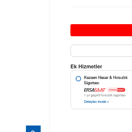
Ek Hizmetler
Kazaen Hasar & Hırsızlık
Sigortası
1 yıl geçerli hırsızlık sigortası
Detayları incele >