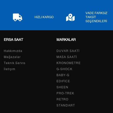
8
0,00 ₺
0,00 ₺
VADE FARKSIZ
9
0,00 ₺
0,00 ₺
HIZLI KARGO
TAKSİT
SEÇENEKLERİ
ERSA SAAT
MARKALAR
Taksit
Taksit Tutarı
Toplam Tutar
Hakkımızda
Tek Çekim
0,00 ₺
DUVAR SAATİ
0,00 ₺
Mağazalar
MASA SAATİ
2
0,00 ₺
0,00 ₺
Teknik Servis
KRONOMETRE
İletişim
G-SHOCK
3
0,00 ₺
0,00 ₺
BABY-G
EDIFICE
4
0,00 ₺
0,00 ₺
SHEEN
PRO-TREK
5
0,00 ₺
0,00 ₺
RETRO
6
0,00 ₺
0,00 ₺
STANDART