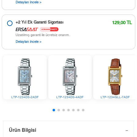
Detayları incele >
+2 Yıl Ek Garanti Sigortası
129,00 TL
Uzatılmış garanti ile ücretsiz onarım.
Detayları incele >
LTP-1234DS-2ADF
LTP-1234DS-4ADF
LTP-1234GLL-7ADF
Ürün Bilgisi