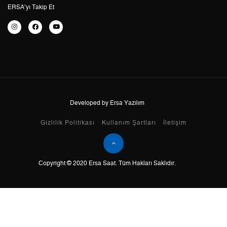
6
0,00 ₺
0,00 ₺
ERSA’yı Takip Et
7
0,00 ₺
0,00 ₺
8
0,00 ₺
0,00 ₺
9
0,00 ₺
0,00 ₺
Developed by Ersa Yazılım
Taksit
Taksit Tutarı
Toplam Tutar
Gizlilik Politikası
Kullanım Şartları
İletişim
Tek Çekim
0,00 ₺
0,00 ₺
Copyright © 2020 Ersa Saat. Tüm Hakları Saklıdır.
2
0,00 ₺
0,00 ₺
3
0,00 ₺
0,00 ₺
4
0,00 ₺
0,00 ₺