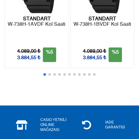
9
0,00 ₺
0,00 ₺
STANDART
STANDART
W-738H-1AVDF Kol Saati
W-738H-1BVDF Kol Saati
Taksit
Taksit Tutarı
Toplam Tutar
Tek Çekim
0,00 ₺
0,00 ₺
4.089,00 ₺
4.089,00 ₺
%5
%5
3.884,55 ₺
3.884,55 ₺
2
0,00 ₺
0,00 ₺
3
0,00 ₺
0,00 ₺
4
0,00 ₺
0,00 ₺
5
0,00 ₺
0,00 ₺
6
0,00 ₺
0,00 ₺
CASIO YETKİLİ
İADE
ONLINE
GARANTİSİ
MAĞAZASI
7
0,00 ₺
0,00 ₺