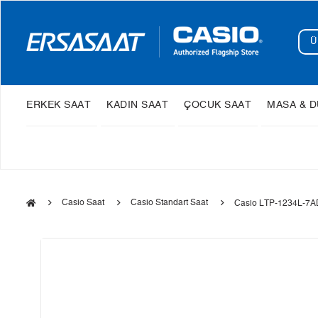
ERKEK SAAT
KADIN SAAT
ÇOCUK SAAT
MASA & D
Casio Saat
Casio Standart Saat
Casio LTP-1234L-7AD