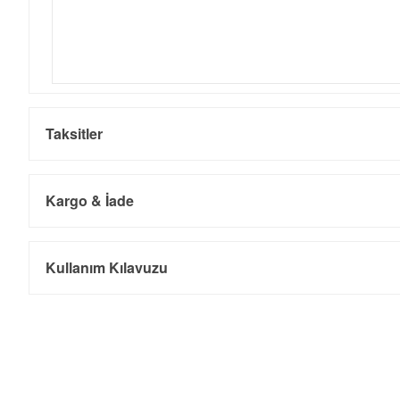
Taksitler
Kargo & İade
Kargo ve Sipariş
Taksit
Taksit Tutarı
Toplam Tutar
Kullanım Kılavuzu
Tek Çekim
0,00 ₺
0,00 ₺
- Sipariş gönderimi 3 iş günü içinde yapılmaktadır. Resmi bayram ta
- İnternet mağazamızdan yapacağınız tüm alışverişlerde Türkiye'ni
2
0,00 ₺
0,00 ₺
İade
3
0,00 ₺
0,00 ₺
- Kargonuz elinize ulaştığı tarihten itibaren 14 gün içerisinde iade