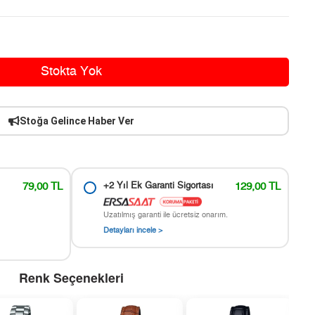
Stokta Yok
Stoğa Gelince Haber Ver
79,00 TL
+2 Yıl Ek Garanti Sigortası
129,00 TL
Uzatılmış garanti ile ücretsiz onarım.
Detayları incele >
Renk Seçenekleri