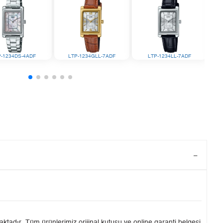
P-1234DS-4ADF
LTP-1234GLL-7ADF
LTP-1234LL-7ADF
tadır. Tüm ürünlerimiz orijinal kutusu ve online garanti belgesi