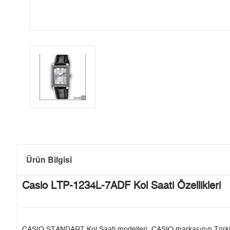
Ürün Bilgisi
Casio LTP-1234L-7ADF Kol Saati Özellikleri
CASIO STANDART Kol Saati modelleri, CASIO markasının Türkiye'de