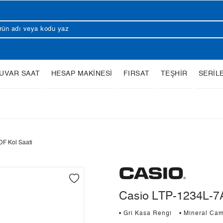
UVAR SAAT
HESAP MAKİNESİ
FIRSAT
TEŞHİR
SERİL
F Kol Saati
Casio LTP-1234L-7A
• Gri Kasa Rengi
• Mineral Ca