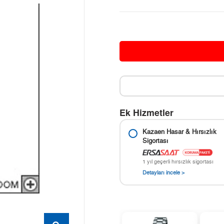
Ek Hizmetler
Kazaen Hasar & Hırsızlık
Sigortası
1 yıl geçerli hırsızlık sigortası
Detayları incele >