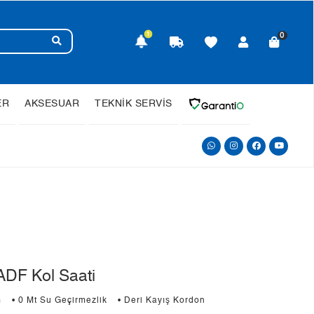
1
0
ER
AKSESUAR
TEKNİK SERVİS
DF Kol Saati
m
• 0 Mt Su Geçirmezlik
• Deri Kayış Kordon