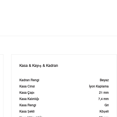
Kasa & Kayış & Kadran
Kadran Rengi
Beyaz
Kasa Cinsi
İyon Kaplama
Kasa Çapı
21 mm
Kasa Kalınlığı
7,4 mm
Kasa Rengi
Gri
Kasa Şekli
Köşeli