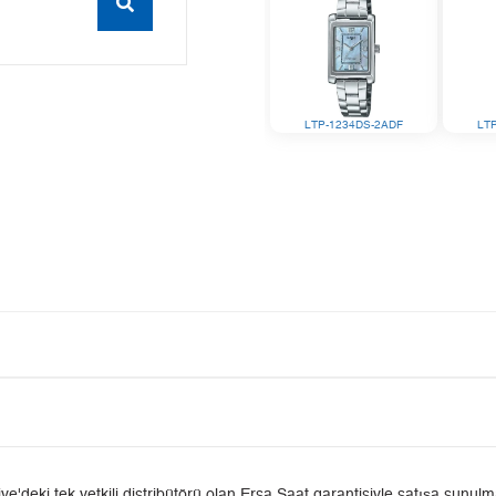
LTP-1234DS-2ADF
LT
ki tek yetkili distribütörü olan Ersa Saat garantisiyle satışa sunulmak