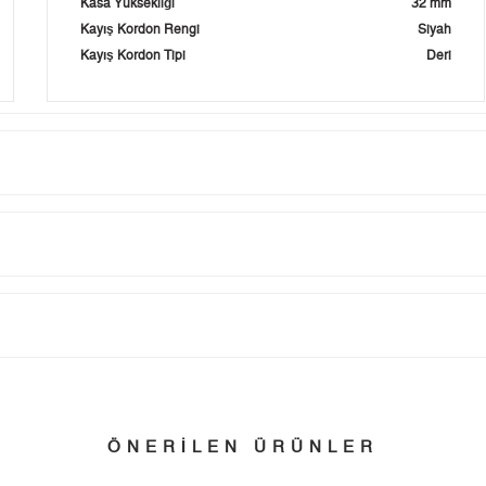
Kasa Yüksekliği
32 mm
Kayış Kordon Rengi
Siyah
Kayış Kordon Tipi
Deri
Taksit
Taksit Tutarı
Toplam Tutar
Tek Çekim
0,00 ₺
0,00 ₺
tillerinde verilen siparişler tatil bitiminde kargoya verilir.
n her yerine 2.500₺ ve üzeri alışverişlerde Yurtiçi Kargo ile ücretsiz g
2
0,00 ₺
0,00 ₺
ÖNERİLEN ÜRÜNLER
3
0,00 ₺
0,00 ₺
 edebilirsiniz.